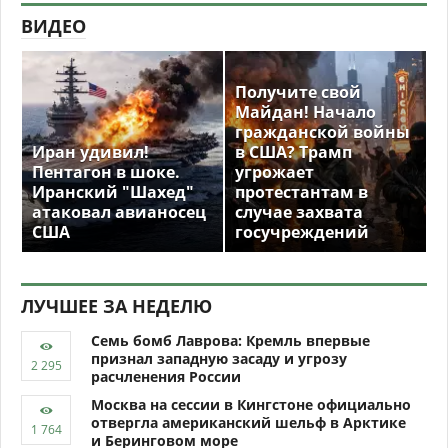
Или водите через социальные сети
ДОБАВИТЬ
1
КОММЕНТАРИЙ
ChazityRoom
9 сентября 2015 16:46
Нерадостное будущее нас ожидает... Не хотелось бы