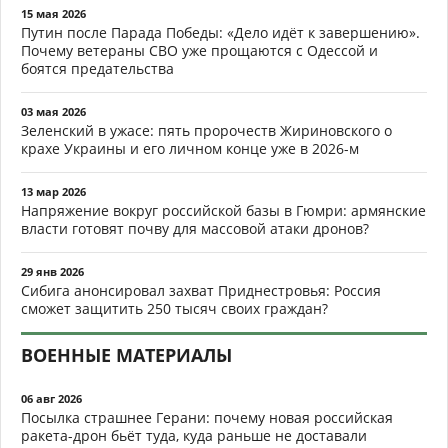
Почему Россия может проиграть не на фронте, а от удара
элит в спину: главные сценарии после СВО
26 мар 2025
«ВСУ ударят по Крымскому мосту новым оружием»:
морское перемирие под угрозой срыва - военкоры бьют
тревогу
20 мар 2024
Токаев объявил Казахстан наследником Золотой Орды:
России намекнули на рабство и дань
22 дек 2022
Празднование дня рождения Рогозина в Донецке
обернулось кровавой трагедией
28 мар 2022
Милитаризацией Украины все эти годы занимались
Штаты
БЫВШИЙ СССР