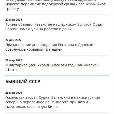
Восставший из пепла
День взятия Бастилии
ЮГО-ВОСТОК
03 авг 2026