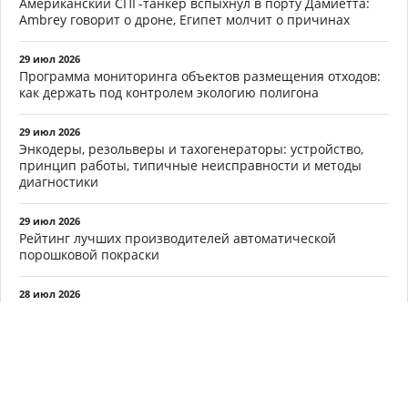
НАУКА И ТЕХНИКА
20 янв 2026
Забытый немецкий дрон из восьмидесятых стал оружием,
меняющим войны
27 ноя 2025
Секрет вечной молодости разума: Как мозг обманывает
смерть и дарит бессмертие
18 ноя 2025
В России создали терминал спутниковой связи для
поездов
27 окт 2025
Накопители энергии на юге РФ окажутся дешевле новой
генерации
27 окт 2025
Минцифры предупредило россиян об ограничении
количества сим-карт