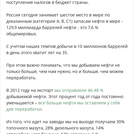
Итого, мы имеем запас нефти минимум лет на 250
вперед. Мне никаких медицинских порывов не хватит,
чтобы дожить до истощения последних запасов.
А, кроме того, потребление нефти может упасть, ввиду ее
высокой стоимости и развития технологий, лет так через
20-30.
Сейчас, 90 % сырой нефти перерабатывается в топливо и
10% идет во всякую нефтехимию - клепать чехольчики на
эти ваши Айфоны. Без пластмасс, насколько я понимаю,
миру не обойтись, а вот использование бензина можно и
подсократить. Мазут опять же жечь следует поменьше.
Сокращаем количество сжигаемого топлива и
пропорционально увеличиваем количество лет, на
которые нам хватит уже изведанных запасов обычной
нефти, без всяких сланцев и песков.
Россия