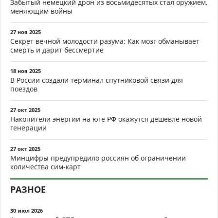
06 авг 2026
Посылка страшнее Герани: почему новая российская
ракета-дрон бьёт туда, куда раньше не доставали
06 авг 2026
Почему количество ударов больше не решает исход
войны: швейцарцы назвали настоящий ключ к
преимуществу
06 авг 2026
Почему блокада портов оказалась страшнее всех
предыдущих ударов: Россия лишила Украину моря и
ускорила развязку конфликта
06 авг 2026
Как Киев рисует «застой на фронте», пока русские берут
Бакшеевку и давят на север
05 авг 2026
Запад уже не поможет: Россия парализовала украинский
экспорт через Чёрное море