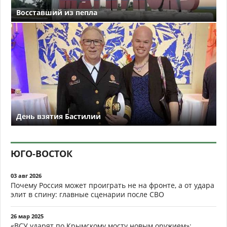
расчленения России
Москва на сессии в Кингстоне официально
отвергла американский шельф в Арктике
и Беринговом море
Ракеты долетели до Польши, Львов
затянуло дымом: что показал ночной удар
и почему Запад уже боится сентября
После ночных ударов по ВПК и логистике
эксперты заявили: пора Польше
почувствовать войну на собственной
шкуре
Мост в Затоке рухнул: Россия отрезала
Одессу от румынских поставок НАТО
впервые с начала войны
ФОТО