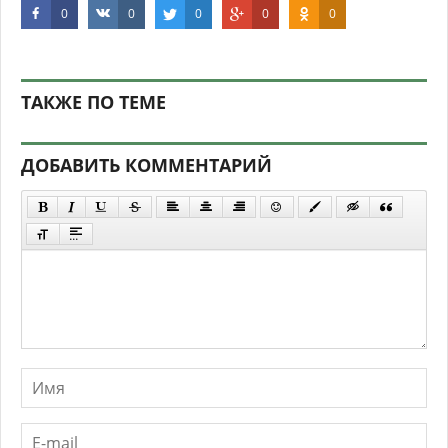
Однако, я бы не рассчитывал на прорыв в производстве
электромобилей совсем, и в меньшей степени
рассчитывал на новые неисчерпаемые залежи в недрах
нашей земли. Я бы сделал ставку на армию и флот.
Особенно на северную группировку нашего минобороны.
Арктика – это 90 млрд баррелей. Часть ее может стать
нашей, каждый миллиард – это 100 дней добычи нефти в
будущем. Неплохая добавка к имеющемуся. Вы согласны?
Эпоха дешевой нефти заканчивается. Эпоха сланцевой
нефти и битуминозных песков придет лет через 30
только. Все это время запасы каждой конкретной
нефтедобывающей страны будут определять не геологи
и промышленники, а матросы больших кораблей и
солдаты длинных тополей.
Сергей Черкасов
Источник