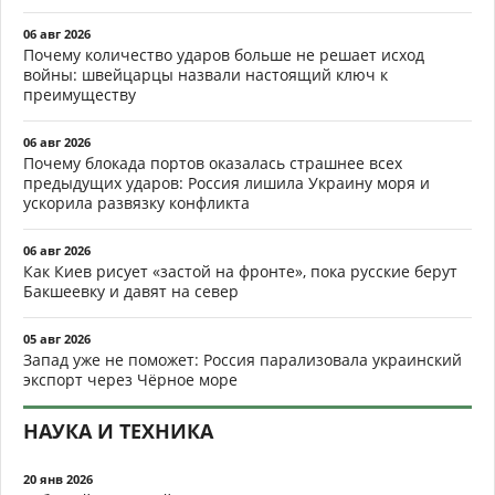
29 мая 2026
Гомель как вторая Суджа: Зеленский в панике усилил
север, но переломное решение уже принято и
смертельно опасно для Киева
15 мая 2026
Путин после Парада Победы: «Дело идёт к завершению».
Почему ветераны СВО уже прощаются с Одессой и
боятся предательства
03 мая 2026
Зеленский в ужасе: пять пророчеств Жириновского о
крахе Украины и его личном конце уже в 2026-м
13 мар 2026
Напряжение вокруг российской базы в Гюмри: армянские
власти готовят почву для массовой атаки дронов?
29 янв 2026
Сибига анонсировал захват Приднестровья: Россия
сможет защитить 250 тысяч своих граждан?
ВОЕННЫЕ МАТЕРИАЛЫ