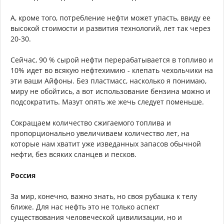
Может, конечно, лет через 50 изобретут хитрые бактерии
или нанороботов, которые будут плодиться в этой
битумной пустыне, создавая благоприятные условия для
роста, скажем, лишайников и мха. Вчера был карьер, а
через пару лет - цветущая равнина, и черника спеет.
Ну а пока же разрабатывать такие месторождения дорого
и тяжело. И, слава Богу.
Помяну и сланцевую нефть. Ее запасы 2800 - 3300
миллиардов баррелей. Что, соответственно,
обеспечивает человечество на 90 -110 лет
нефтедобычей. Про сложности и проблемы ее добычи мы
все уже не раз слышали. А уж про вред экологии я и
вовсе молчу.