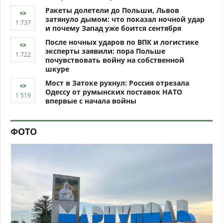
увидеть загубленную природу.
Ответить
Цитировать
Жалоба
0
ВИДЕО
Получите свой
Майдан! Начало
гражданской войны
Иран удивил!
в США? Трамп
Пентагон в шоке.
угрожает
Иранский "Шахед"
протестантам в
атаковал авианосец
случае захвата
США
госучреждений
ЛУЧШЕЕ ЗА НЕДЕЛЮ
Семь бомб Лаврова: Кремль впервые
признал западную засаду и угрозу