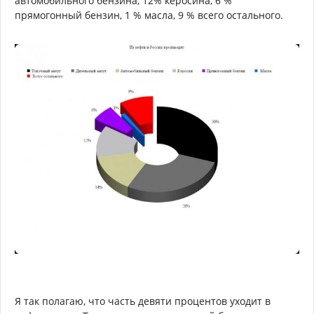
За мир, конечно, важно знать, но своя рубашка к телу
ближе. Для нас нефть это не только аспект
существования человеческой цивилизации, но и
поступления налогов в бюджет страны.
Россия сегодня занимает шестое место в мире по
доказанным (категории А, В, С1) запасам нефти в мире -
129,9 миллиарда баррелей нефти - это 7,6 %
общемировых.
С учетом наших темпов добычи в 10 миллионов баррелей
в день этого хватит лет на 35.
При этом важно понимать, что мы добываем нефти не
только больше, чем нам нужно, но и больше, чем можем
переработать.
В 2012 году на экспорт
мы отправляли 46-48 %
добываемой нефти. Этот процент год от года постоянно
уменьшается –
все больше нефти мы оставляем у себя