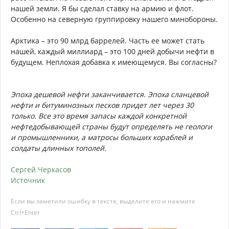
Я так полагаю, что часть девяти процентов уходит в
нефтехимию. Туда же идет прямогонный бензин, из
которого изготавливают полимеры.
Итого, я могу предположить, что если у нас когда-то
возникнут проблемы с нефтью, мы, во-первых, можем
сокращать ее добычу минимум в два раза, прежде чем
это скажется непосредственно на нашем производстве.
Во-вторых, мы можем начать перераспределять
результаты переработки нефти, например, начать
топить чем-нибудь другим, а не мазутом. Или к тому
времени наметится прорыв в строении электромобилей
и бензина, как и дизеля, будет требоваться в разы
меньше.
Однако, 2050 год – это не тот срок, к которому нам нужно
будет ужиматься в потреблении нефтепродуктов. Не
стоит забывать про запасы нефти категории С2, а их
может быть очень даже прилично.