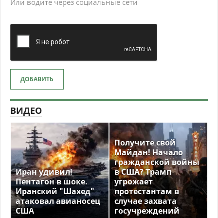
Или водите через социальные сети
ДОБАВИТЬ
ВИДЕО
Получите свой
Майдан! Начало
гражданской войны
Иран удивил!
в США? Трамп
Пентагон в шоке.
угрожает
Иранский "Шахед"
протестантам в
атаковал авианосец
случае захвата
США
госучреждений