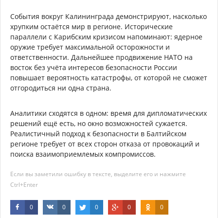
События вокруг Калининграда демонстрируют, насколько
хрупким остаётся мир в регионе. Исторические
параллели с Карибским кризисом напоминают: ядерное
оружие требует максимальной осторожности и
ответственности. Дальнейшее продвижение НАТО на
восток без учёта интересов безопасности России
повышает вероятность катастрофы, от которой не сможет
отгородиться ни одна страна.
Аналитики сходятся в одном: время для дипломатических
решений ещё есть, но окно возможностей сужается.
Реалистичный подход к безопасности в Балтийском
регионе требует от всех сторон отказа от провокаций и
поиска взаимоприемлемых компромиссов.
Если вы заметили ошибку в тексте, выделите его и нажмите
Ctrl+Enter
0
0
0
0
0