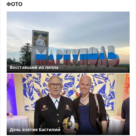
ФОТО
Восставший из пепла
День взятия Бастилии