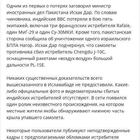
Одним из первых о потерях заговорил министр
иностранных дел Пакистана Исхак Дар. По словам
чиновника, индийские ВВС потеряли в бою пять
экипажей, включая три французских истребителя Rafale,
один МиГ-29 и один Су-30МКИ. Кроме того, пакистанская
сторона сообщила об уничтожении одного израильского
БПЛА Harop. Исхак Дар подчеркнул, что самолеты
противника сбил истребитель Chengdu J-10C,
оснащенный ракетами «воздух-воздух» большой
дальности PL-15E.
Никаких существенных доказательств всего
вышесказанного в Исламабаде не предоставили. Какие-
либо официальные фото и видеоматериалы сбитых
индийских истребителей отсутствуют. В сети появился
один ролик неизвестного происхождения, на котором
местные жители якобы обнаруживают нижнюю часть
крыла упавшего самолета.
Некоторые пользователи публикуют неподтвержденные
кадры с предполагаемыми обломками истребителя