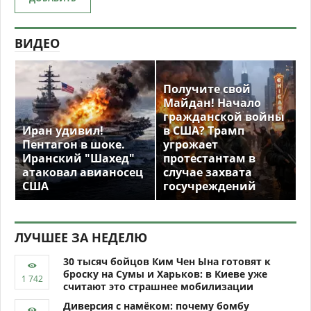
ВИДЕО
Получите свой
Майдан! Начало
гражданской войны
Иран удивил!
в США? Трамп
Пентагон в шоке.
угрожает
Иранский "Шахед"
протестантам в
атаковал авианосец
случае захвата
США
госучреждений
ЛУЧШЕЕ ЗА НЕДЕЛЮ
30 тысяч бойцов Ким Чен Ына готовят к
броску на Сумы и Харьков: в Киеве уже
считают это страшнее мобилизации
Диверсия с намёком: почему бомбу