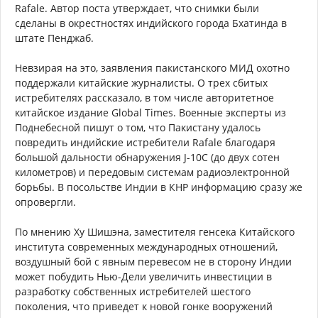
Rafale. Автор поста утверждает, что снимки были
сделаны в окрестностях индийского города Бхатинда в
штате Пенджаб.
Невзирая на это, заявления пакистанского МИД охотно
поддержали китайские журналисты. О трех сбитых
истребителях рассказало, в том числе авторитетное
китайское издание Global Times. Военные эксперты из
Поднебесной пишут о том, что Пакистану удалось
повредить индийские истребители Rafale благодаря
большой дальности обнаружения J-10C (до двух сотен
километров) и передовым системам радиоэлектронной
борьбы. В посольстве Индии в КНР информацию сразу же
опровергли.
По мнению Ху Шишэна, заместителя генсека Китайского
института современных международных отношений,
воздушный бой с явным перевесом не в сторону Индии
может побудить Нью-Дели увеличить инвестиции в
разработку собственных истребителей шестого
поколения, что приведет к новой гонке вооружений