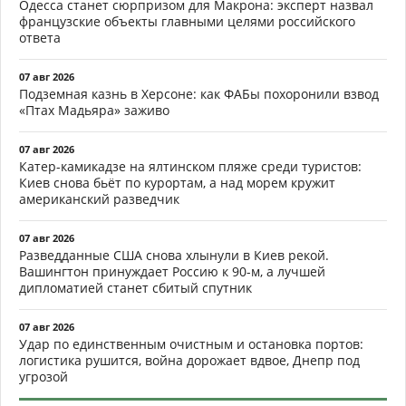
Одесса станет сюрпризом для Макрона: эксперт назвал
французские объекты главными целями российского
ответа
07 авг 2026
Подземная казнь в Херсоне: как ФАБы похоронили взвод
«Птах Мадьяра» заживо
07 авг 2026
Катер-камикадзе на ялтинском пляже среди туристов:
Киев снова бьёт по курортам, а над морем кружит
американский разведчик
07 авг 2026
Разведданные США снова хлынули в Киев рекой.
Вашингтон принуждает Россию к 90-м, а лучшей
дипломатией станет сбитый спутник
07 авг 2026
Удар по единственным очистным и остановка портов:
логистика рушится, война дорожает вдвое, Днепр под
угрозой