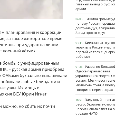
главный вывод о русско
армии
Тишина громче уд
04:05
почему Россия перешла
доктрине Дуэ, а Украина
ем планирования и коррекции
Запад просто ждут
мя, за такое же короткое время
Киев загнан в угол
03:45
ективны при ударах на линии
теракты в России участи
т военный лётчик.
первый из трёх сценари
работает
ые бомбы с унифицированным
Удары по Большо
01:36
ПК, – русская армия приобрела
Одессе парализовали
и ФАБами буквально выкашивали
украинский экспорт: ГО
встают, Метинвест теряе
 Пробивали любые блиндажи и
миллионы тонн, а Киев 
ые узлы. Их мощь и
говорит о переговорах
ых сил ВСУ Юрий Игнат:
Залужный признал
18:51
ресурс Украины исчерпа
 можно, но сбить их почти
Россия нашла ответ на в
оружие НАТО