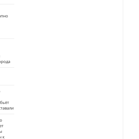
апно
и
города
е
 бьёт
ставали
о
ет
ы
ч к