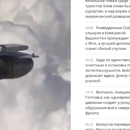
ялтинском пляже среди
туристов: Киев снова бь
курортам, а над морем 
американский разведчи
Разведданные США
20:54
хлынули в Киев рекой.
Вашингтон принуждает
к 90-м, а лучшей дипло
станет сбитый спутник
Удар по единстве
16:32
очистным и остановка п
логистика рушится, вой
дорожает вдвое, Днепр 
угрозой
Волчанск, Анищин
14:15
Гоптовка: как одноврем
давление создаёт угрозу
обрушения всего север
фронта
Белоусов перевер
05:15
игру. Два года после Ку