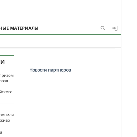
НЫЕ МАТЕРИАЛЫ
ТИ
Новости партнеров
рпризом
звал
йского
в
оронили
аживо
на