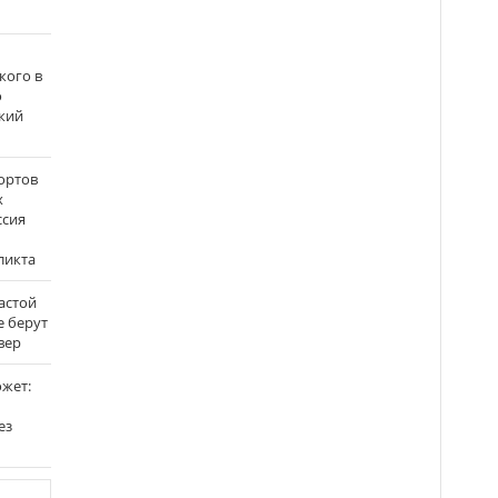
кого в
о
кий
ортов
х
ссия
ликта
застой
е берут
вер
ожет:
ез