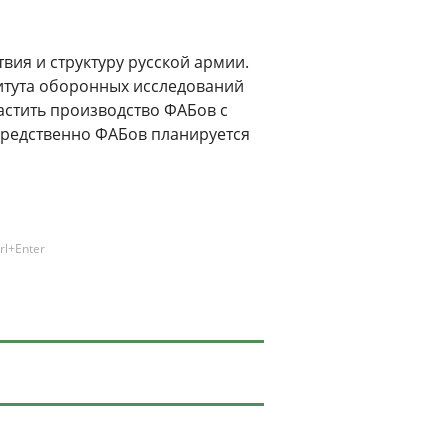
вия и структуру русской армии.
итута оборонных исследований
растить производство ФАБов с
средственно ФАБов планируется
rl+Enter