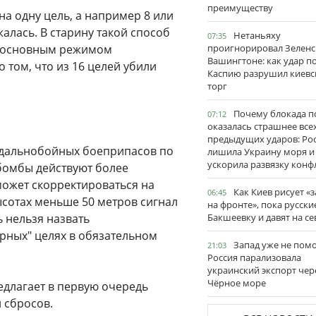
преимуществу
а одну цель, а например 8 или
алась. В старину такой способ
Нетаньяху
07:35
я основным режимом
проигнорировал Зеленс
Вашингтоне: как удар п
том, что из 16 целей убили
Каспию разрушил киевс
торг
Почему блокада п
07:12
оказалась страшнее все
предыдущих ударов: Ро
й дальнобойных боеприпасов по
лишила Украину моря и
ускорила развязку конф
бомбы действуют более
может скорректироваться на
Как Киев рисует «
06:45
ысотах меньше 50 метров сигнал
на фронте», пока русски
ь нельзя назвать
Бакшеевку и давят на се
ирных" целях в обязательном
Запад уже не пом
21:03
Россия парализовала
украинский экспорт чер
Чёрное море
едлагает в первую очередь
 сбросов.