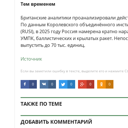
Тем временем
Британские аналитики проанализировали дейст
По данным Королевского объединённого инст
(RUSI), в 2025 году Россия намерена кратно на
УМПК, баллистических и крылатых ракет. Непо
выпустить до 70 тыс. единиц.
Источник
Если вы заметили ошибку в тексте, выделите его и нажмите Ct
0
0
0
0
0
ТАКЖЕ ПО ТЕМЕ
ДОБАВИТЬ КОММЕНТАРИЙ