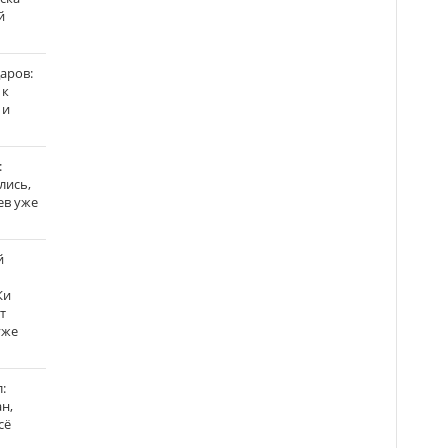
й
аров:
 к
 и
:
лись,
ев уже
й
Ки
т
уже
:
н,
сё