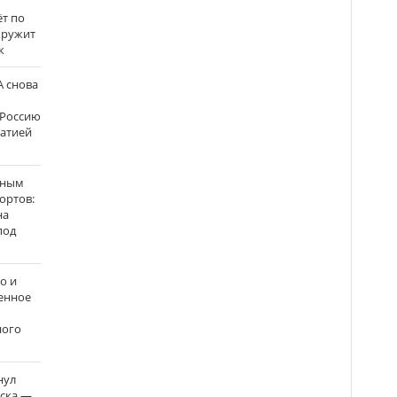
ёт по
кружит
к
 снова
 Россию
матией
нным
ортов:
на
под
о и
енное
ного
нул
рска —