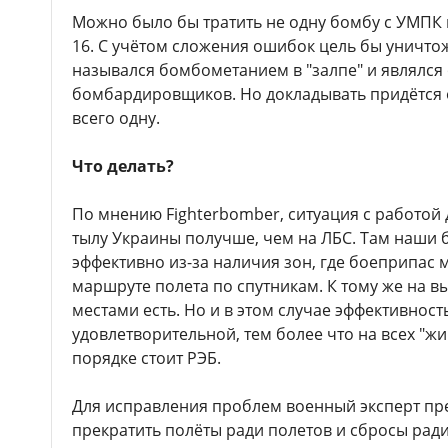
Можно было бы тратить не одну бомбу с УМПК н
16. С учётом сложения ошибок цель бы уничтож
назывался бомбометанием в "залпе" и являлс
бомбардировщиков. Но докладывать придётся о 
всего одну.
Что делать?
По мнению Fighterbomber, ситуация с работо
тылу Украины получше, чем на ЛБС. Там наши 
эффективно из-за наличия зон, где боеприпас 
маршруте полета по спутникам. К тому же на в
местами есть. Но и в этом случае эффективност
удовлетворительной, тем более что на всех "ж
порядке стоит РЭБ.
Для исправления проблем военный эксперт пр
прекратить полёты ради полетов и сбросы ради