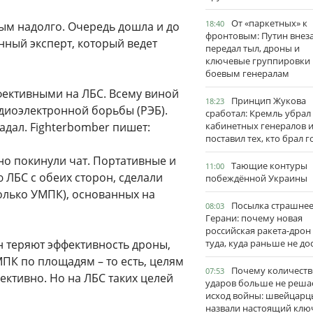
От «паркетных» к
18:40
ым надолго. Очередь дошла и до
фронтовым: Путин внез
нный эксперт, который ведет
передал тыл, дроны и
ключевые группировки
боевым генералам
фективными на ЛБС. Всему виной
Принцип Жукова
18:23
иоэлектронной борьбы (РЭБ).
сработал: Кремль убрал
гадал. Fighterbomber пишет:
кабинетных генералов 
поставил тех, кто брал 
о покинули чат. Портативные и
Тающие контуры
11:00
 ЛБС с обеих сторон, сделали
побеждённой Украины
олько УМПК), основанных на
Посылка страшне
08:03
Герани: почему новая
российская ракета-дрон
ин теряют эффективность дроны,
туда, куда раньше не до
ПК по площадям – то есть, целям
Почему количеств
07:53
ективно. Но на ЛБС таких целей
ударов больше не реша
исход войны: швейцарц
назвали настоящий клю