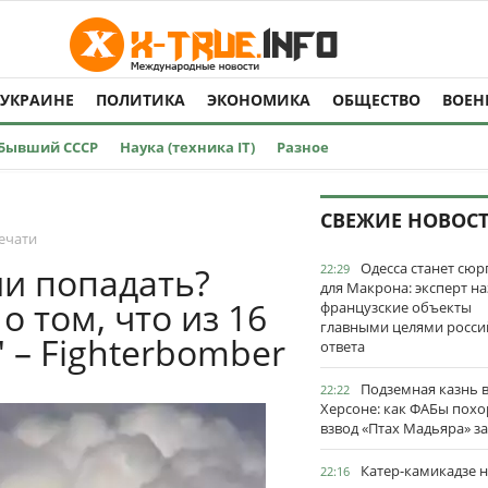
 УКРАИНЕ
ПОЛИТИКА
ЭКОНОМИКА
ОБЩЕСТВО
ВОЕН
Бывший СССР
Наука (техника IT)
Разное
Ы
СВЕЖИЕ НОВОС
ечати
Одесса станет сю
и попадать?
22:29
для Макрона: эксперт на
 том, что из 16
французские объекты
главными целями росси
" – Fighterbomber
ответа
Подземная казнь 
22:22
Херсоне: как ФАБы пох
взвод «Птах Мадьяра» з
Катер-камикадзе 
22:16