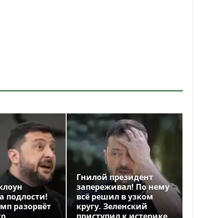
Гнилой президент
клоун
запереживал! По нему
а подлости!
всё решил в узком
амп разорвёт
кругу. Зеленский
го
приступил к истерике