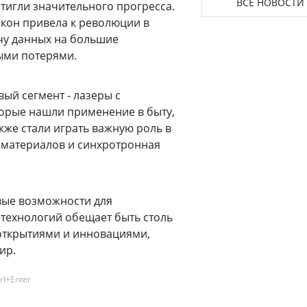
ВСЕ НОВОСТИ
стигли значительного прогресса.
окон привела к революции в
чу данных на большие
ыми потерями.
ый сегмент - лазеры с
орые нашли применение в быту,
кже стали играть важную роль в
из материалов и синхротронная
вые возможности для
 технологий обещает быть столь
 открытиями и инновациями,
ир.
rl+Enter