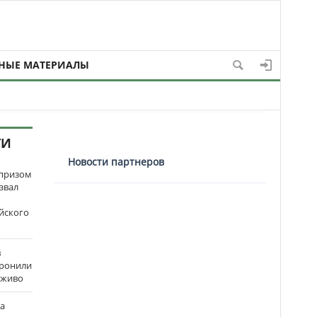
НЫЕ МАТЕРИАЛЫ
ТИ
Новости партнеров
рпризом
звал
йского
в
оронили
аживо
на