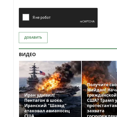
ДОБАВИТЬ
ВИДЕО
Получите св
Майдан! Нач
Иран удивил!
гражданской
Пентагон в шоке.
США? Трамп 
Иранский "Шахед"
протестантам
атаковал авианосец
захвата
США
госучрежден