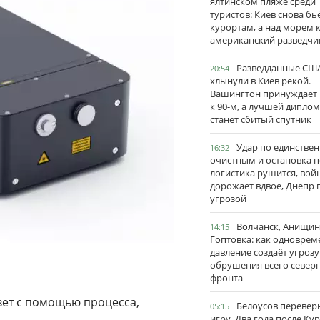
ялтинском пляже среди
туристов: Киев снова бь
курортам, а над морем 
американский разведчи
Разведданные США
20:54
хлынули в Киев рекой.
Вашингтон принуждает
к 90-м, а лучшей дипло
станет сбитый спутник
Удар по единстве
16:32
очистным и остановка п
логистика рушится, вой
дорожает вдвое, Днепр 
угрозой
Волчанск, Анищин
14:15
Гоптовка: как одноврем
давление создаёт угрозу
обрушения всего север
фронта
свет с помощью процесса,
Белоусов перевер
05:15
игру. Два года после Ку