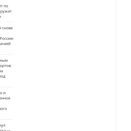
ёт по
кружит
к
 снова
 Россию
матией
нным
ортов:
на
под
о и
енное
ного
нул
рска —