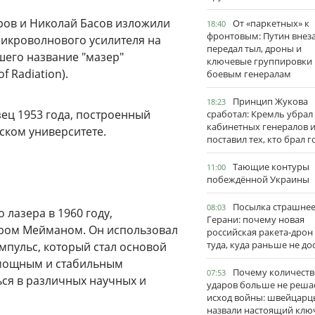
оров и Николай Басов изложили
От «паркетных» к
18:40
фронтовым: Путин внез
микроволнового усилителя на
передал тыл, дроны и
шего название "мазер"
ключевые группировки
f Radiation).
боевым генералам
Принцип Жукова
18:23
ец 1953 года, построенный
сработал: Кремль убрал
кабинетных генералов 
ском университете.
поставил тех, кто брал 
Тающие контуры
11:00
побеждённой Украины
Посылка страшне
08:03
лазера в 1960 году,
Герани: почему новая
ром Мейманом. Он использовал
российская ракета-дрон
туда, куда раньше не до
мпульс, который стал основой
 мощным и стабильным
Почему количеств
07:53
ься в различных научных и
ударов больше не реша
исход войны: швейцарц
назвали настоящий клю