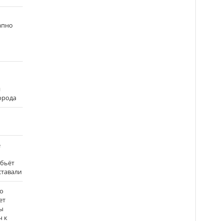
апно
и
города
е
 бьёт
ставали
о
ет
ы
ч к