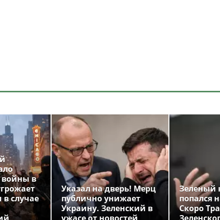
ой
ало
 войны в
угрожает
Указал на дверь! Мерц
Зеленый 
 в случае
публично унижает
попался н
Украину. Зеленский в
Скоро Тр
ий
ужасе от новостей
Зеленско