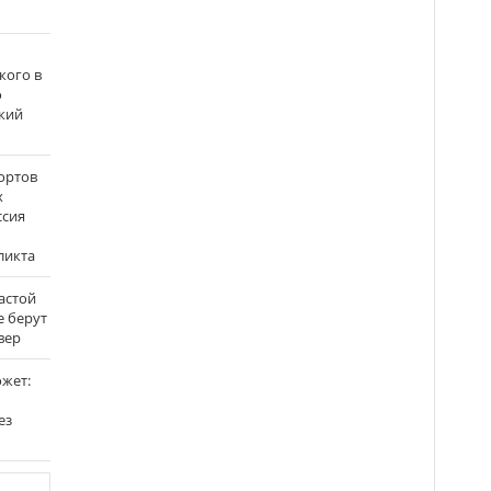
кого в
о
кий
ортов
х
ссия
ликта
застой
е берут
вер
ожет:
ез