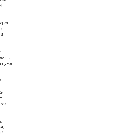
й
аров:
 к
 и
:
лись,
ев уже
й
Ки
т
уже
:
н,
сё