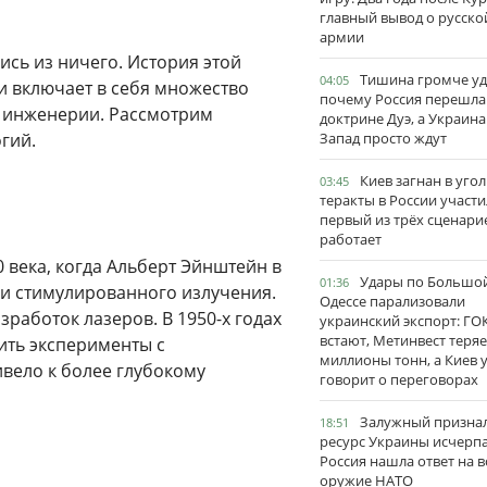
главный вывод о русско
армии
ись из ничего. История этой
Тишина громче уд
04:05
и включает в себя множество
почему Россия перешла
и инженерии. Рассмотрим
доктрине Дуэ, а Украина
гий.
Запад просто ждут
Киев загнан в угол
03:45
теракты в России участи
первый из трёх сценари
работает
 века, когда Альберт Эйнштейн в
Удары по Большо
01:36
ли стимулированного излучения.
Одессе парализовали
работок лазеров. В 1950-х годах
украинский экспорт: ГО
встают, Метинвест теряе
дить эксперименты с
миллионы тонн, а Киев 
вело к более глубокому
говорит о переговорах
Залужный признал
18:51
ресурс Украины исчерпа
Россия нашла ответ на в
оружие НАТО