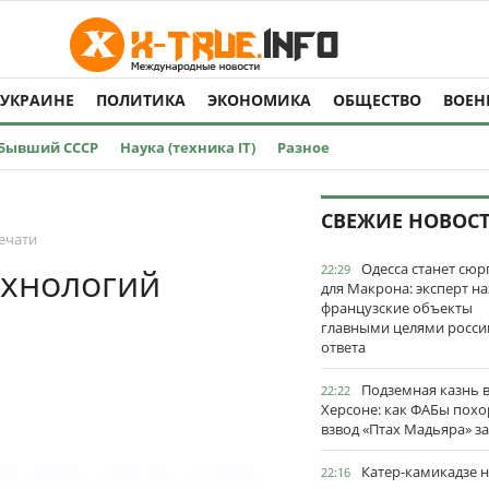
 УКРАИНЕ
ПОЛИТИКА
ЭКОНОМИКА
ОБЩЕСТВО
ВОЕН
Бывший СССР
Наука (техника IT)
Разное
СВЕЖИЕ НОВОС
ечати
Одесса станет сю
ехнологий
22:29
для Макрона: эксперт на
французские объекты
главными целями росси
ответа
Подземная казнь 
22:22
Херсоне: как ФАБы пох
взвод «Птах Мадьяра» з
Катер-камикадзе 
22:16