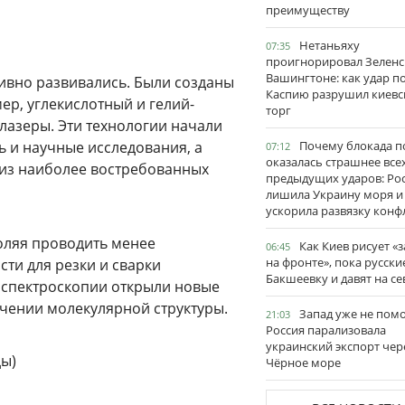
преимуществу
Нетаньяху
07:35
проигнорировал Зеленс
Вашингтоне: как удар п
тивно развивались. Были созданы
Каспию разрушил киевс
ер, углекислотный и гелий-
торг
лазеры. Эти технологии начали
ь и научные исследования, а
Почему блокада п
07:12
оказалась страшнее все
из наиболее востребованных
предыдущих ударов: Ро
лишила Украину моря и
ускорила развязку конф
воляя проводить менее
Как Киев рисует «
06:45
на фронте», пока русски
ти для резки и сварки
Бакшеевку и давят на се
 спектроскопии открыли новые
учении молекулярной структуры.
Запад уже не пом
21:03
Россия парализовала
украинский экспорт чер
ды)
Чёрное море