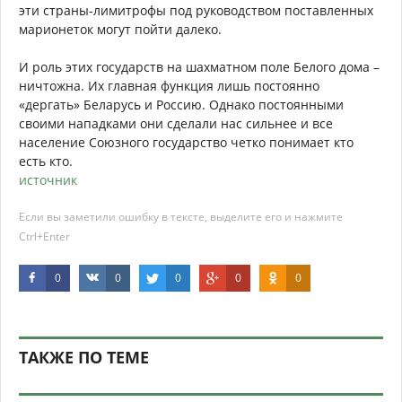
эти страны-лимитрофы под руководством поставленных
марионеток могут пойти далеко.
И роль этих государств на шахматном поле Белого дома –
ничтожна. Их главная функция лишь постоянно
«дергать» Беларусь и Россию. Однако постоянными
своими нападками они сделали нас сильнее и все
население Союзного государство четко понимает кто
есть кто.
источник
Если вы заметили ошибку в тексте, выделите его и нажмите
Ctrl+Enter
0
0
0
0
0
ТАКЖЕ ПО ТЕМЕ