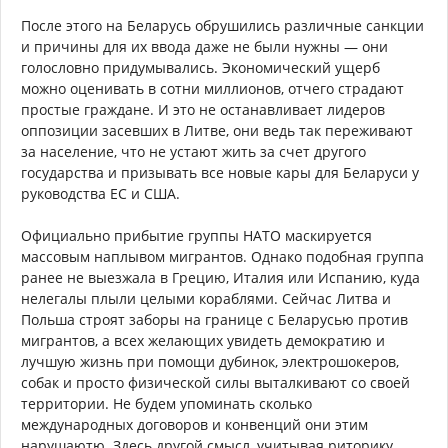
После этого на Беларусь обрушились различные санкции
и причины для их ввода даже не были нужны — они
голословно придумывались. Экономический ущерб
можно оценивать в сотни миллионов, отчего страдают
простые граждане. И это не останавливает лидеров
оппозиции засевших в Литве, они ведь так переживают
за население, что не устают жить за счет другого
государства и призывать все новые кары для Беларуси у
руководства ЕС и США.
Официально прибытие группы НАТО маскируется
массовым наплывом мигрантов. Однако подобная группа
ранее не выезжала в Грецию, Италия или Испанию, куда
нелегалы плыли целыми кораблями. Сейчас Литва и
Польша строят заборы на границе с Беларусью против
мигрантов, а всех желающих увидеть демократию и
лучшую жизнь при помощи дубинок, электрошокеров,
собак и просто физической силы выталкивают со своей
территории. Не будем упоминать сколько
международных договоров и конвенций они этим
нарушаютю. Здесь другой смысл, учитывая риторику