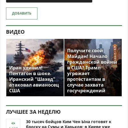
ДОБАВИТЬ
ВИДЕО
Получите свой
Майдан! Начало
гражданской войны
Иран удивил!
в США? Трамп
Пентагон в шоке.
угрожает
Иранский "Шахед"
протестантам в
атаковал авианосец
случае захвата
США
госучреждений
ЛУЧШЕЕ ЗА НЕДЕЛЮ
30 тысяч бойцов Ким Чен Ына готовят к
броску на Сумы и Харьков: в Киеве уже