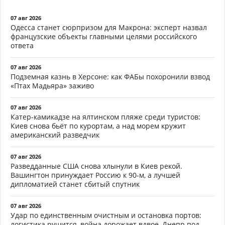
07 авг 2026
Одесса станет сюрпризом для Макрона: эксперт назвал
французские объекты главными целями российского
ответа
07 авг 2026
Подземная казнь в Херсоне: как ФАБы похоронили взвод
«Птах Мадьяра» заживо
07 авг 2026
Катер-камикадзе на ялтинском пляже среди туристов:
Киев снова бьёт по курортам, а над морем кружит
американский разведчик
07 авг 2026
Разведданные США снова хлынули в Киев рекой.
Вашингтон принуждает Россию к 90-м, а лучшей
дипломатией станет сбитый спутник
07 авг 2026
Удар по единственным очистным и остановка портов:
логистика рушится, война дорожает вдвое, Днепр под