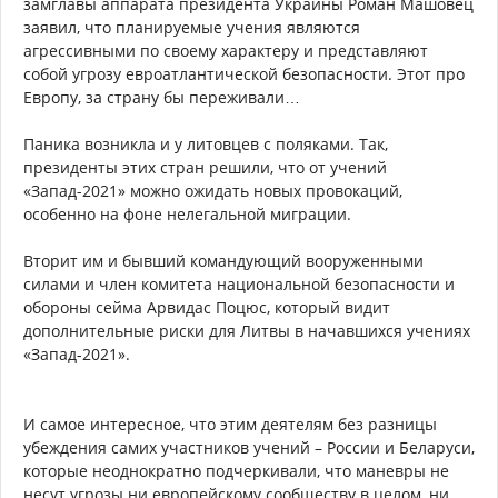
замглавы аппарата президента Украины Роман Машовец
заявил, что планируемые учения являются
агрессивными по своему характеру и представляют
собой угрозу евроатлантической безопасности. Этот про
Европу, за страну бы переживали…
Паника возникла и у литовцев с поляками. Так,
президенты этих стран решили, что от учений
«Запад-2021» можно ожидать новых провокаций,
особенно на фоне нелегальной миграции.
Вторит им и бывший командующий вооруженными
силами и член комитета национальной безопасности и
обороны сейма Арвидас Поцюс, который видит
дополнительные риски для Литвы в начавшихся учениях
«Запад-2021».
И самое интересное, что этим деятелям без разницы
убеждения самих участников учений – России и Беларуси,
которые неоднократно подчеркивали, что маневры не
несут угрозы ни европейскому сообществу в целом, ни