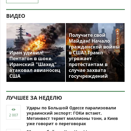
ВИДЕО
Получите свой
Майдан! Начало
гражданской войны
Иран удивил!
в США? Трамп
Пентагон в шоке.
угрожает
Иранский "Шахед"
протестантам в
атаковал авианосец
случае захвата
США
госучреждений
ЛУЧШЕЕ ЗА НЕДЕЛЮ
Удары по Большой Одессе парализовали
украинский экспорт: ГОКи встают,
Метинвест теряет миллионы тонн, а Киев
уже говорит о переговорах