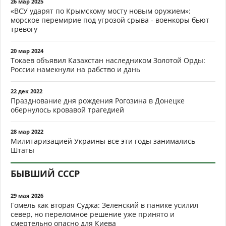
26 мар 2025
«ВСУ ударят по Крымскому мосту новым оружием»:
морское перемирие под угрозой срыва - военкоры бьют
тревогу
20 мар 2024
Токаев объявил Казахстан наследником Золотой Орды:
России намекнули на рабство и дань
22 дек 2022
Празднование дня рождения Рогозина в Донецке
обернулось кровавой трагедией
28 мар 2022
Милитаризацией Украины все эти годы занимались
Штаты
БЫВШИЙ СССР
29 мая 2026
Гомель как вторая Суджа: Зеленский в панике усилил
север, но переломное решение уже принято и
смертельно опасно для Киева