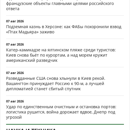
французские объекты главными целями российского
ответа
07 авг 2026
Подземная казнь в Херсоне: как ФАБы похоронили взвод
«Птах Мадьяра» заживо
07 авг 2026
Катер-камикадзе на ялтинском пляже среди туристов:
Киев снова бьёт по курортам, а над морем кружит
американский разведчик
07 авг 2026
Разведданные США снова хлынули в Киев рекой.
Вашингтон принуждает Россию к 90-м, а лучшей
дипломатией станет сбитый спутник
07 авг 2026
Удар по единственным очистным и остановка портов:
логистика рушится, война дорожает вдвое, Днепр под
угрозой