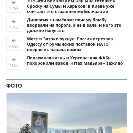
30 тысяч бойцов Ким Чен Ына готовят к
броску на Сумы и Харьков: в Киеве уже
считают это страшнее мобилизации
Диверсия с намёком: почему бомбу
взорвали на пороге, а не в зале, и кого это
должно напугать
Мост в Затоке рухнул: Россия отрезала
Одессу от румынских поставок НАТО
впервые с начала войны
Подземная казнь в Херсоне: как ФАБы
похоронили взвод «Птах Мадьяра» заживо
ФОТО