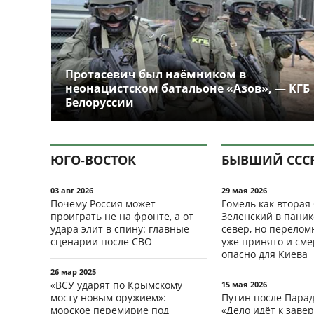
Протасевич был наёмником в
неонацистском батальоне «Азов», — КГБ
Белоруссии
ЮГО-ВОСТОК
БЫВШИЙ ССС
03 авг 2026
29 мая 2026
Почему Россия может
Гомель как вторая
проиграть не на фронте, а от
Зеленский в паник
удара элит в спину: главные
север, но перело
сценарии после СВО
уже принято и см
опасно для Киева
26 мар 2025
«ВСУ ударят по Крымскому
15 мая 2026
мосту новым оружием»:
Путин после Пара
морское перемирие под
«Дело идёт к заве