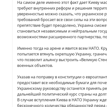
На самом деле именно этот факт дает Киеву ма
требуют внутренних реформ и решения террит
уверенностью можно сказать, что украинское р
требований бросает все свои силы на эти вопро
препятствие будет преодолено, Украина сможе
становиться независимым и нейтральным госуд
возможностями расширенного партнерства, п
Именно тогда на арене и явится всем НАТО. К
попытается втянуть окрепшую Украину, грани
что позволит альянсу выстроить «Великую Стен
военных объектов.
Указав на поправку в конституции о евроатлан
предоставит все необходимые бумаги для почет
Украинскому руководству останется принять р
дальнейший политический курс страны на долг
В случае вступления Киева в НАТО Украину жде
бесконечного количества обязанностей перед 