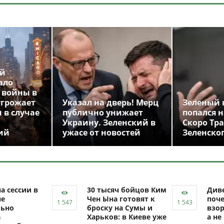
ой
ало
 войны в
угрожает
Указал на дверь! Мерц
Зеленый 
 в случае
публично унижает
попался н
Украину. Зеленский в
Скоро Тр
ий
ужасе от новостей
Зеленско
а сессии в
30 тысяч бойцов Ким
Диве
не
Чен Ына готовят к
поч
ьно
броску на Сумы и
взор
а
Харьков: в Киеве уже
а не