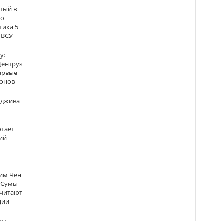
атый в
по
тика 5
 ВСУ
у:
Центру»
ервые
ронов
аджива
отает
ий
Ким Чен
а Сумы
считают
ции
ют