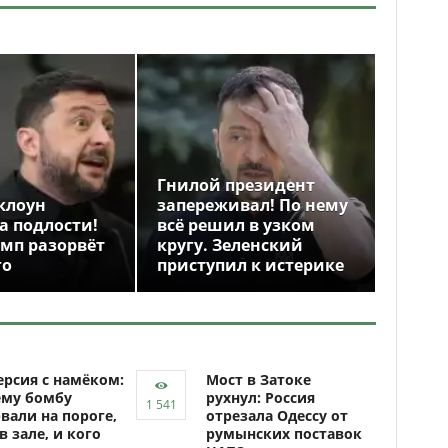
Гнилой президент
клоун
запереживал! По нему
а подлости!
всё решил в узком
амп разорвёт
кругу. Зеленский
го
приступил к истерике
рсия с намёком:
Мост в Затоке
ему бомбу
рухнул: Россия
вали на пороге,
отрезала Одессу от
 в зале, и кого
румынских поставок