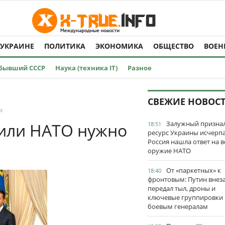
 УКРАИНЕ
ПОЛИТИКА
ЭКОНОМИКА
ОБЩЕСТВО
ВОЕН
Бывший СССР
Наука (техника IT)
Разное
СВЕЖИЕ НОВОС
и
Залужный признал
 или НАТО нужно
18:51
ресурс Украины исчерпа
Россия нашла ответ на в
оружие НАТО
От «паркетных» к
18:40
фронтовым: Путин внез
передал тыл, дроны и
ключевые группировки
боевым генералам