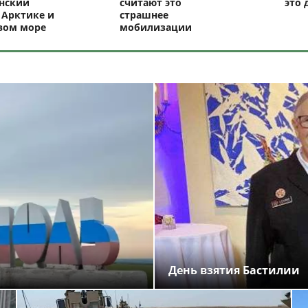
нский
считают это
это 
 Арктике и
страшнее
вом море
мобилизации
День взятия Бастилии