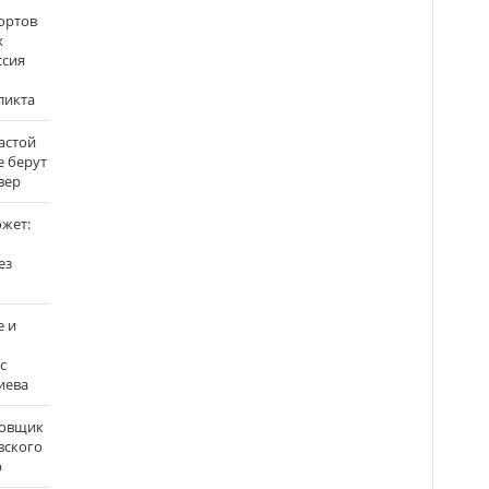
ортов
х
ссия
ликта
застой
е берут
вер
ожет:
ез
е и
с
иева
бовщик
вского
р