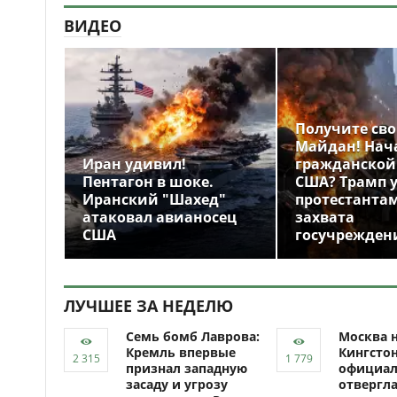
ВИДЕО
Получите св
Майдан! Нач
Иран удивил!
гражданской
Пентагон в шоке.
США? Трамп 
Иранский "Шахед"
протестантам
атаковал авианосец
захвата
США
госучрежден
ЛУЧШЕЕ ЗА НЕДЕЛЮ
Семь бомб Лаврова:
Москва н
Кремль впервые
Кингсто
признал западную
официал
засаду и угрозу
отвергл