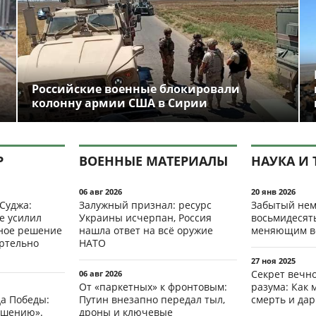
Российские военные блокировали
колонну армии США в Сирии
Р
ВОЕННЫЕ МАТЕРИАЛЫ
НАУКА И 
06 авг 2026
20 янв 2026
 Суджа:
Залужный признал: ресурс
Забытый нем
е усилил
Украины исчерпан, Россия
восьмидесят
мное решение
нашла ответ на всё оружие
меняющим в
ертельно
НАТО
27 ноя 2025
Секрет вечн
06 авг 2026
От «паркетных» к фронтовым:
разума: Как 
да Победы:
Путин внезапно передал тыл,
смерть и да
ршению».
дроны и ключевые