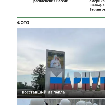
расчленения России
америка
шельф в
Беринго
ФОТО
Восставший из пепла