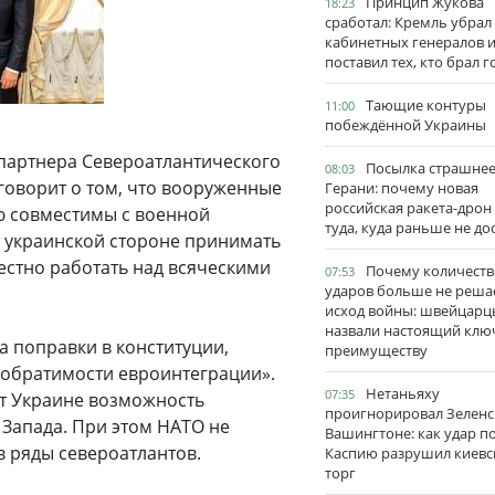
Принцип Жукова
18:23
сработал: Кремль убрал
кабинетных генералов 
поставил тех, кто брал 
Тающие контуры
11:00
побеждённой Украины
 партнера Североатлантического
Посылка страшне
08:03
говорит о том, что вооруженные
Герани: почему новая
российская ракета-дрон
ю совместимы с военной
туда, куда раньше не до
 украинской стороне принимать
местно работать над всяческими
Почему количеств
07:53
ударов больше не реша
исход войны: швейцарц
назвали настоящий клю
ла поправки в конституции,
преимуществу
еобратимости евроинтеграции».
Нетаньяху
07:35
ют Украине возможность
проигнорировал Зеленс
Запада. При этом НАТО не
Вашингтоне: как удар п
в ряды североатлантов.
Каспию разрушил киевс
торг