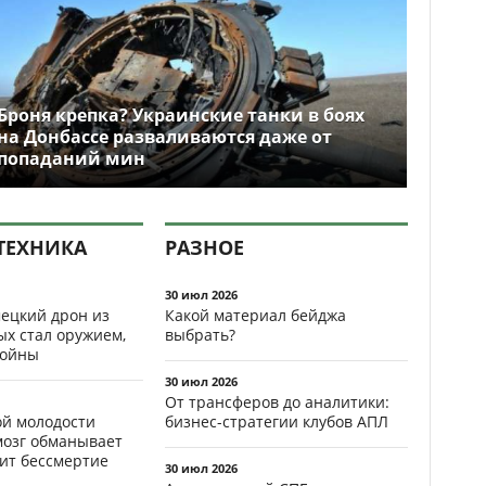
Броня крепка? Украинские танки в боях
на Донбассе разваливаются даже от
попаданий мин
ТЕХНИКА
РАЗНОЕ
30 июл 2026
ецкий дрон из
Какой материал бейджа
ых стал оружием,
выбрать?
ойны
30 июл 2026
От трансферов до аналитики:
ой молодости
бизнес-стратегии клубов АПЛ
мозг обманывает
рит бессмертие
30 июл 2026