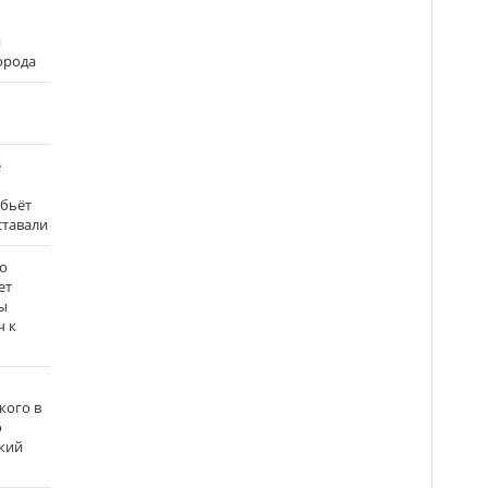
и
города
е
 бьёт
ставали
о
ет
ы
ч к
кого в
о
кий