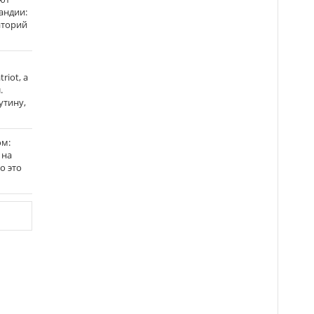
андии:
аторий
riot, а
.
утину,
ом:
 на
го это