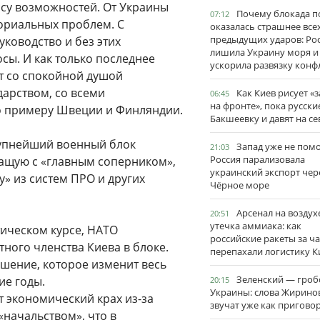
ссу возможностей. От Украины
Почему блокада п
07:12
ориальных проблем. С
оказалась страшнее все
предыдущих ударов: Ро
уководство и без этих
лишила Украину моря и
сы. И как только последнее
ускорила развязку конф
т со спокойной душой
арством, со всеми
Как Киев рисует «
06:45
на фронте», пока русски
о примеру Швеции и Финляндии.
Бакшеевку и давят на се
рупнейший военный блок
Запад уже не пом
21:03
Россия парализовала
чащую с «главным соперником»,
украинский экспорт чер
у» из систем ПРО и других
Чёрное море
Арсенал на воздух
20:51
утечка аммиака: как
тическом курсе, НАТО
российские ракеты за ча
ного членства Киева в блоке.
перепахали логистику К
ешение, которое изменит весь
Зеленский — гро
ие годы.
20:15
Украины: слова Жирино
т экономический крах из-за
звучат уже как пригово
«начальством», что в