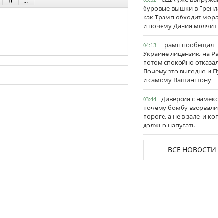
буровые вышки в Гренл
как Трамп обходит мор
и почему Дания молчит
Трамп пообещал
04:13
Украине лицензию на Pat
потом спокойно отказал
Почему это выгодно и П
и самому Вашингтону
Диверсия с намёк
03:44
почему бомбу взорвали
пороге, а не в зале, и ко
должно напугать
ВСЕ НОВОСТИ