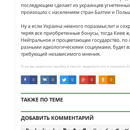
последующем сделает из украинцев угнетенных
произошло с населением стран Балтии и Поль
Ну а если Украина немного поразмыслит и сохра
теряя все приобретенные бонусы, тогда Киев ж
Нейтральное и процветающее государство, по 
разными идеологическими социумами, будет в
требующий независимого мнения.
Если вы заметили ошибку в тексте, выделите его и нажмите Ct
0
0
0
0
0
ТАКЖЕ ПО ТЕМЕ
ДОБАВИТЬ КОММЕНТАРИЙ