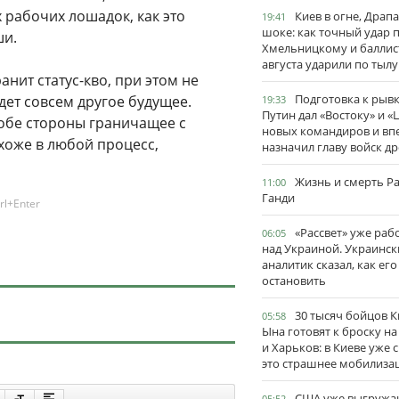
 рабочих лошадок, как это
Киев в огне, Драп
19:41
шоке: как точный удар 
ши.
Хмельницкому и баллис
августа ударили по тылу
нит статус-кво, при этом не
Подготовка к рывк
дет совсем другое будущее.
19:33
Путин дал «Востоку» и «
обе стороны граничащее с
новых командиров и вп
хоже в любой процесс,
назначил главу войск д
Жизнь и смерть Р
11:00
Ганди
rl+Enter
«Рассвет» уже раб
06:05
над Украиной. Украинск
аналитик сказал, как его
остановить
30 тысяч бойцов 
05:58
Ына готовят к броску н
и Харьков: в Киеве уже 
это страшнее мобилиза
США уже выгружа
05:52