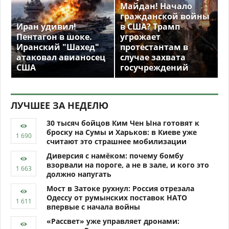
Майдан! Начало
гражданской войны
Иран удивил!
в США? Трамп
Пентагон в шоке.
угрожает
Иранский "Шахед"
протестантам в
атаковал авианосец
случае захвата
США
госучреждений
ЛУЧШЕЕ ЗА НЕДЕЛЮ
30 тысяч бойцов Ким Чен Ына готовят к
броску на Сумы и Харьков: в Киеве уже
считают это страшнее мобилизации
Диверсия с намёком: почему бомбу
взорвали на пороге, а не в зале, и кого это
должно напугать
Мост в Затоке рухнул: Россия отрезала
Одессу от румынских поставок НАТО
впервые с начала войны
«Рассвет» уже управляет дронами: