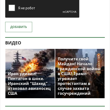
ДОБАВИТЬ
ВИДЕО
Получите свой
Майдан! Начало
гражданской войны
Иран удивил!
в США? Трамп
Пентагон в шоке.
угрожает
Иранский "Шахед"
протестантам в
атаковал авианосец
случае захвата
США
госучреждений