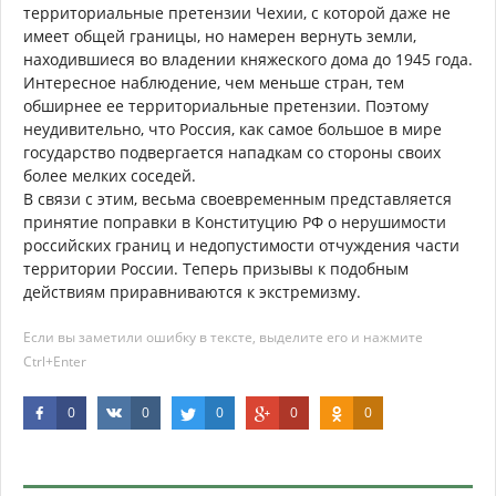
территориальные претензии Чехии, с которой даже не
имеет общей границы, но намерен вернуть земли,
находившиеся во владении княжеского дома до 1945 года.
Интересное наблюдение, чем меньше стран, тем
обширнее ее территориальные претензии. Поэтому
неудивительно, что Россия, как самое большое в мире
государство подвергается нападкам со стороны своих
более мелких соседей.
В связи с этим, весьма своевременным представляется
принятие поправки в Конституцию РФ о нерушимости
российских границ и недопустимости отчуждения части
территории России. Теперь призывы к подобным
действиям приравниваются к экстремизму.
Если вы заметили ошибку в тексте, выделите его и нажмите
Ctrl+Enter
0
0
0
0
0