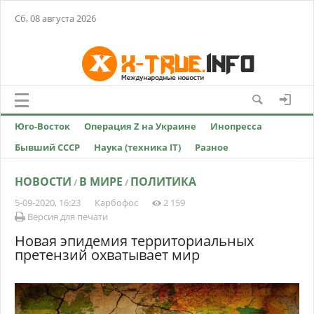
Сб, 08 августа 2026
Юго-Восток
Операция Z на Украине
Инопресса
Бывший СССР
Наука (техника IT)
Разное
НОВОСТИ
В МИРЕ
ПОЛИТИКА
/
/
5-09-2020, 16:23
Карбофос
2 159
Версия для печати
Новая эпидемия территориальных
претензий охватывает мир