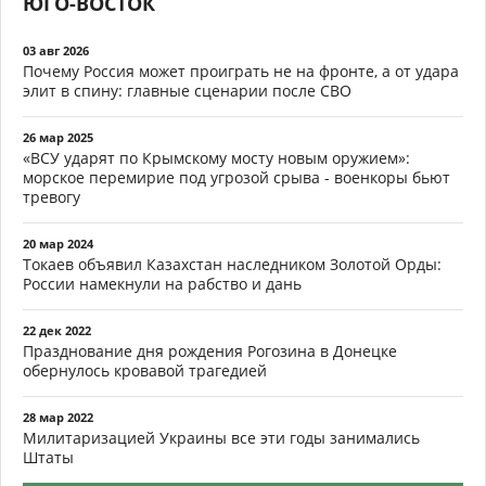
ЮГО-ВОСТОК
03 авг 2026
Почему Россия может проиграть не на фронте, а от удара
элит в спину: главные сценарии после СВО
26 мар 2025
«ВСУ ударят по Крымскому мосту новым оружием»:
морское перемирие под угрозой срыва - военкоры бьют
тревогу
20 мар 2024
Токаев объявил Казахстан наследником Золотой Орды:
России намекнули на рабство и дань
22 дек 2022
Празднование дня рождения Рогозина в Донецке
обернулось кровавой трагедией
28 мар 2022
Милитаризацией Украины все эти годы занимались
Штаты