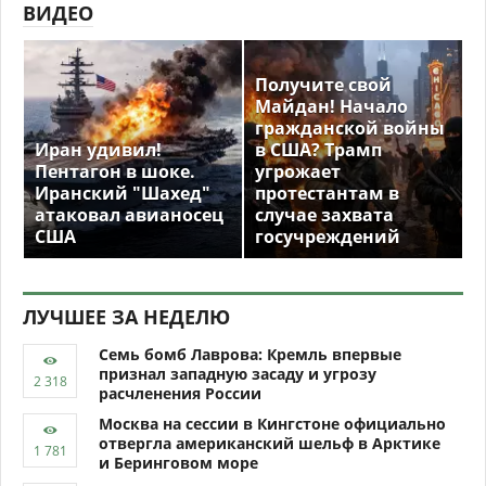
ВИДЕО
Получите свой
Майдан! Начало
гражданской войны
Иран удивил!
в США? Трамп
Пентагон в шоке.
угрожает
Иранский "Шахед"
протестантам в
атаковал авианосец
случае захвата
США
госучреждений
ЛУЧШЕЕ ЗА НЕДЕЛЮ
Семь бомб Лаврова: Кремль впервые
признал западную засаду и угрозу
расчленения России
Москва на сессии в Кингстоне официально
отвергла американский шельф в Арктике
и Беринговом море