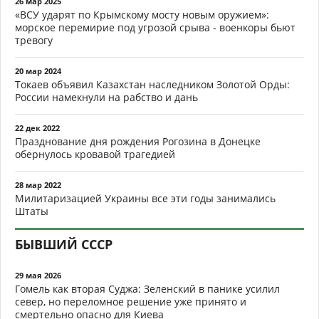
26 мар 2025
«ВСУ ударят по Крымскому мосту новым оружием»:
морское перемирие под угрозой срыва - военкоры бьют
тревогу
20 мар 2024
Токаев объявил Казахстан наследником Золотой Орды:
России намекнули на рабство и дань
22 дек 2022
Празднование дня рождения Рогозина в Донецке
обернулось кровавой трагедией
28 мар 2022
Милитаризацией Украины все эти годы занимались
Штаты
БЫВШИЙ СССР
29 мая 2026
Гомель как вторая Суджа: Зеленский в панике усилил
север, но переломное решение уже принято и
смертельно опасно для Киева