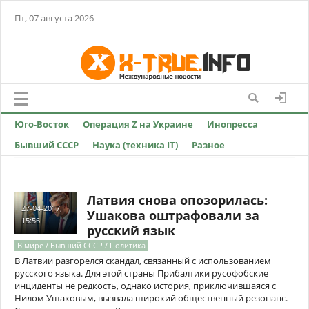
Пт, 07 августа 2026
Юго-Восток
Операция Z на Украине
Инопресса
Бывший СССР
Наука (техника IT)
Разное
Латвия снова опозорилась:
27-04-2017,
Ушакова оштрафовали за
15:56
русский язык
В мире / Бывший СССР / Политика
В Латвии разгорелся скандал, связанный с использованием
русского языка. Для этой страны Прибалтики русофобские
инциденты не редкость, однако история, приключившаяся с
Нилом Ушаковым, вызвала широкий общественный резонанс.