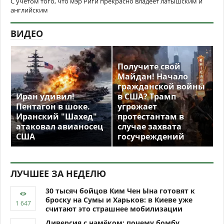
С учетом того, что мэр Риги прекрасно владеет латышским и
английским
ВИДЕО
Получите свой
Майдан! Начало
гражданской войны
Иран удивил!
в США? Трамп
Пентагон в шоке.
угрожает
Иранский "Шахед"
протестантам в
атаковал авианосец
случае захвата
США
госучреждений
ЛУЧШЕЕ ЗА НЕДЕЛЮ
30 тысяч бойцов Ким Чен Ына готовят к
броску на Сумы и Харьков: в Киеве уже
считают это страшнее мобилизации
Диверсия с намёком: почему бомбу