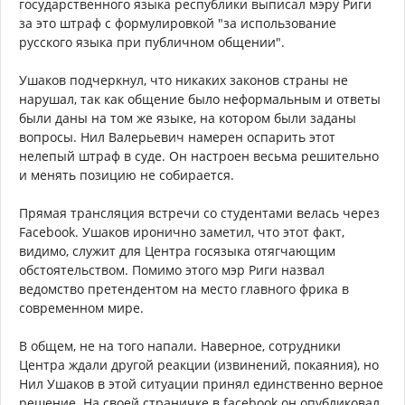
государственного языка республики выписал мэру Риги
за это штраф с формулировкой "за использование
русского языка при публичном общении".
Ушаков подчеркнул, что никаких законов страны не
нарушал, так как общение было неформальным и ответы
были даны на том же языке, на котором были заданы
вопросы. Нил Валерьевич намерен оспарить этот
нелепый штраф в суде. Он настроен весьма решительно
и менять позицию не собирается.
Прямая трансляция встречи со студентами велась через
Facebook. Ушаков иронично заметил, что этот факт,
видимо, служит для Центра госязыка отягчающим
обстоятельством. Помимо этого мэр Риги назвал
ведомство претендентом на место главного фрика в
современном мире.
В общем, не на того напали. Наверное, сотрудники
Центра ждали другой реакции (извинений, покаяния), но
Нил Ушаков в этой ситуации принял единственно верное
решение. На своей страничке в facebook он опубликовал