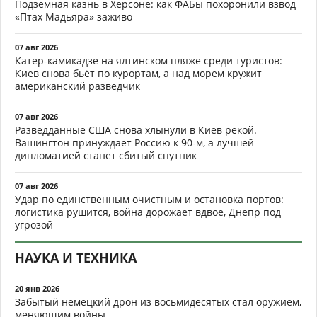
Подземная казнь в Херсоне: как ФАБы похоронили взвод
«Птах Мадьяра» заживо
07 авг 2026
Катер-камикадзе на ялтинском пляже среди туристов:
Киев снова бьёт по курортам, а над морем кружит
американский разведчик
07 авг 2026
Разведданные США снова хлынули в Киев рекой.
Вашингтон принуждает Россию к 90-м, а лучшей
дипломатией станет сбитый спутник
07 авг 2026
Удар по единственным очистным и остановка портов:
логистика рушится, война дорожает вдвое, Днепр под
угрозой
НАУКА И ТЕХНИКА
20 янв 2026
Забытый немецкий дрон из восьмидесятых стал оружием,
меняющим войны