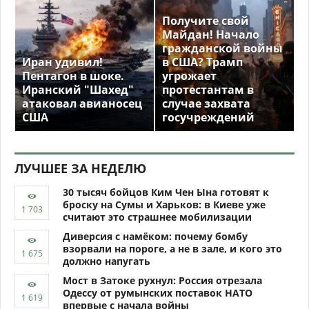
Получите свой
Майдан! Начало
гражданской войны
Иран удивил!
в США? Трамп
Пентагон в шоке.
угрожает
Иранский "Шахед"
протестантам в
атаковал авианосец
случае захвата
США
госучреждений
ЛУЧШЕЕ ЗА НЕДЕЛЮ
30 тысяч бойцов Ким Чен Ына готовят к
броску на Сумы и Харьков: в Киеве уже
считают это страшнее мобилизации
Диверсия с намёком: почему бомбу
взорвали на пороге, а не в зале, и кого это
должно напугать
Мост в Затоке рухнул: Россия отрезала
Одессу от румынских поставок НАТО
впервые с начала войны