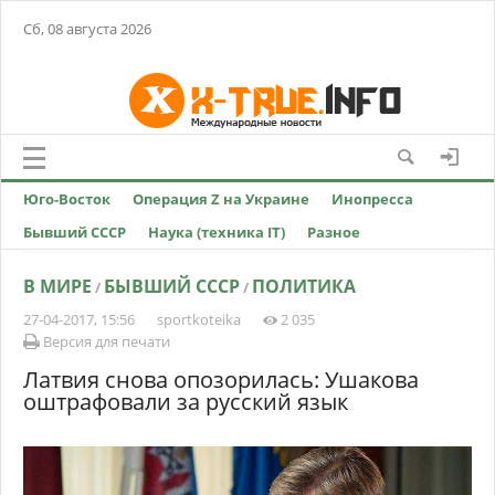
Сб, 08 августа 2026
Юго-Восток
Операция Z на Украине
Инопресса
Бывший СССР
Наука (техника IT)
Разное
В МИРЕ
БЫВШИЙ СССР
ПОЛИТИКА
/
/
27-04-2017, 15:56
sportkoteika
2 035
Версия для печати
Латвия снова опозорилась: Ушакова
оштрафовали за русский язык