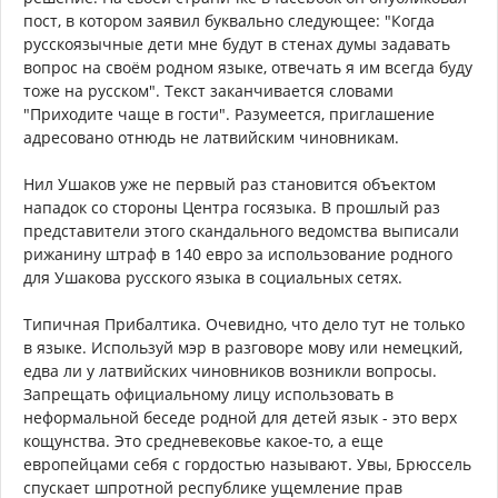
пост, в котором заявил буквально следующее: "Когда
русскоязычные дети мне будут в стенах думы задавать
вопрос на своём родном языке, отвечать я им всегда буду
тоже на русском". Текст заканчивается словами
"Приходите чаще в гости". Разумеется, приглашение
адресовано отнюдь не латвийским чиновникам.
Нил Ушаков уже не первый раз становится объектом
нападок со стороны Центра госязыка. В прошлый раз
представители этого скандального ведомства выписали
рижанину штраф в 140 евро за использование родного
для Ушакова русского языка в социальных сетях.
Типичная Прибалтика. Очевидно, что дело тут не только
в языке. Используй мэр в разговоре мову или немецкий,
едва ли у латвийских чиновников возникли вопросы.
Запрещать официальному лицу использовать в
неформальной беседе родной для детей язык - это верх
кощунства. Это средневековье какое-то, а еще
европейцами себя с гордостью называют. Увы, Брюссель
спускает шпротной республике ущемление прав