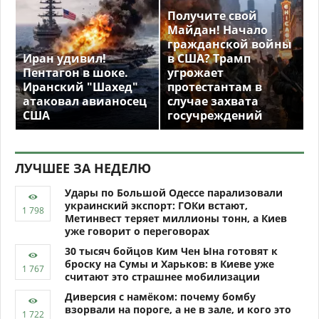
Получите свой
Майдан! Начало
гражданской войны
Иран удивил!
в США? Трамп
Пентагон в шоке.
угрожает
Иранский "Шахед"
протестантам в
атаковал авианосец
случае захвата
США
госучреждений
ЛУЧШЕЕ ЗА НЕДЕЛЮ
Удары по Большой Одессе парализовали
украинский экспорт: ГОКи встают,
Метинвест теряет миллионы тонн, а Киев
уже говорит о переговорах
30 тысяч бойцов Ким Чен Ына готовят к
броску на Сумы и Харьков: в Киеве уже
считают это страшнее мобилизации
Диверсия с намёком: почему бомбу
взорвали на пороге, а не в зале, и кого это