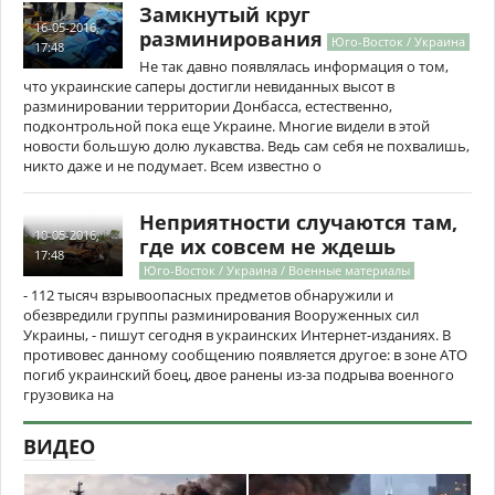
Замкнутый круг
16-05-2016,
разминирования
Юго-Восток / Украина
17:48
Не так давно появлялась информация о том,
что украинские саперы достигли невиданных высот в
разминировании территории Донбасса, естественно,
подконтрольной пока еще Украине. Многие видели в этой
новости большую долю лукавства. Ведь сам себя не похвалишь,
никто даже и не подумает. Всем известно о
Неприятности случаются там,
10-05-2016,
где их совсем не ждешь
17:48
Юго-Восток / Украина / Военные материалы
- 112 тысяч взрывоопасных предметов обнаружили и
обезвредили группы разминирования Вооруженных сил
Украины, - пишут сегодня в украинских Интернет-изданиях. В
противовес данному сообщению появляется другое: в зоне АТО
погиб украинский боец, двое ранены из-за подрыва военного
грузовика на
ВИДЕО