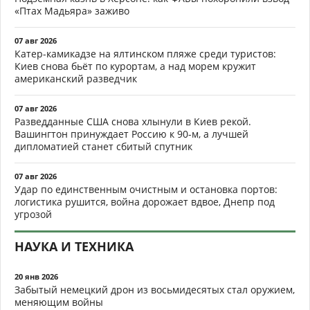
«Птах Мадьяра» заживо
07 авг 2026
Катер-камикадзе на ялтинском пляже среди туристов:
Киев снова бьёт по курортам, а над морем кружит
американский разведчик
07 авг 2026
Разведданные США снова хлынули в Киев рекой.
Вашингтон принуждает Россию к 90-м, а лучшей
дипломатией станет сбитый спутник
07 авг 2026
Удар по единственным очистным и остановка портов:
логистика рушится, война дорожает вдвое, Днепр под
угрозой
НАУКА И ТЕХНИКА
20 янв 2026
Забытый немецкий дрон из восьмидесятых стал оружием,
меняющим войны