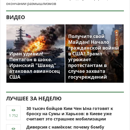
окончании размышлизмов
ВИДЕО
Получите свой
Майдан! Начало
гражданской войны
Иран удивил!
в США? Трамп
Пентагон в шоке.
угрожает
Иранский "Шахед"
протестантам в
атаковал авианосец
случае захвата
США
госучреждений
ЛУЧШЕЕ ЗА НЕДЕЛЮ
30 тысяч бойцов Ким Чен Ына готовят к
броску на Сумы и Харьков: в Киеве уже
считают это страшнее мобилизации
Диверсия с намёком: почему бомбу