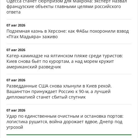
Одесса станет сюрпризом для Макрона: эксперт назвал
французские объекты главными целями российского
ответа
07 авг 2026
Подземная казнь в Херсоне: как ФАБы похоронили взвод
«Птах Мадьяра» заживо
07 авг 2026
Катер-камикадзе на ялтинском пляже среди туристов:
Киев снова бьёт по курортам, а над морем кружит
американский разведчик
07 авг 2026
Разведданные США снова хлынули в Киев рекой.
Вашингтон принуждает Россию к 90-м, а лучшей
дипломатией станет сбитый спутник
07 авг 2026
Удар по единственным очистным и остановка портов:
логистика рушится, война дорожает вдвое, Днепр под
угрозой