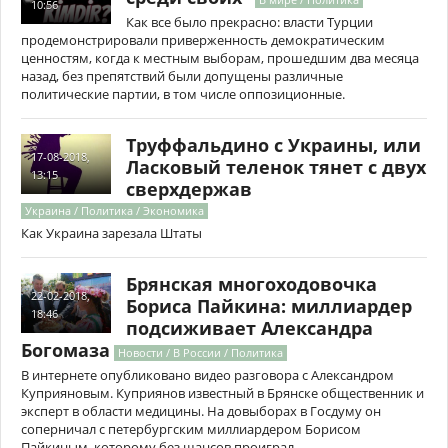
10:56
Как все было прекрасно: власти Турции
продемонстрировали приверженность демократическим
ценностям, когда к местным выборам, прошедшим два месяца
назад, без препятствий были допущены различные
политические партии, в том числе оппозиционные.
Труффальдино с Украины, или
17-08-2018,
Ласковый теленок тянет с двух
13:15
сверхдержав
Украина / Политика / Экономика
Как Украина зарезала Штаты
Брянская многоходовочка
22-02-2018,
Бориса Пайкина: миллиардер
18:46
подсиживает Александра
Богомаза
Новости / В России / Политика
В интернете опубликовано видео разговора с Александром
Куприяновым. Куприянов известный в Брянске общественник и
эксперт в области медицины. На довыборах в Госдуму он
соперничал с петербургским миллиардером Борисом
Пайкиным, которому без шансов проиграл.