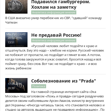
Подавился гамбургером.
7-07-2016,
Хохлам на заметку
13:01
Аналитика информация мнение
В США внезапно умер перебежчик из СВР, "сдавший" команду
Чапман
Не предавай Россию!
20-02-2016,
Аналитика информация мнение
13:51
«Русский человек любит подойти к краю и
отшатнуться. Ему это надо – хлебом не корми. Русский человек
не побежит от пропасти, но подойдет и глянет в нее. А потом,
когда голова закружится и ужас охватит, бросится назад и всё
поймет сразу, без слов. Вот так: не подойдет к краю – и всю
жизнь ребенком
Соболезнование из "Prada"
17-06-2014,
Политика
20:39
На главной странице интернет-сайта «Эха
Москвы» под заголовком «Ложь и правда» сегодня раздумчиво
делится своим наболевшим Арсен Аваков, министр внутренних
дел Украины: «Иногда читаешь такое, что становится неловко и
стыдно за авторов, выдающих не правдивую информацию» . По