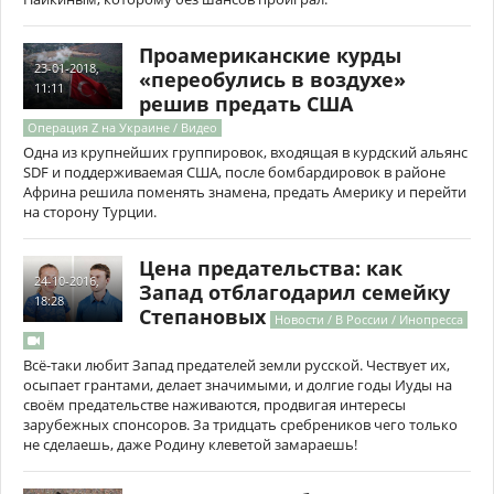
Проамериканские курды
23-01-2018,
«переобулись в воздухе»
11:11
решив предать США
Операция Z на Украине / Видео
Одна из крупнейших группировок, входящая в курдский альянс
SDF и поддерживаемая США, после бомбардировок в районе
Африна решила поменять знамена, предать Америку и перейти
на сторону Турции.
Цена предательства: как
24-10-2016,
Запад отблагодарил семейку
18:28
Степановых
Новости / В России / Инопресса
Всё-таки любит Запад предателей земли русской. Чествует их,
осыпает грантами, делает значимыми, и долгие годы Иуды на
своём предательстве наживаются, продвигая интересы
зарубежных спонсоров. За тридцать сребреников чего только
не сделаешь, даже Родину клеветой замараешь!