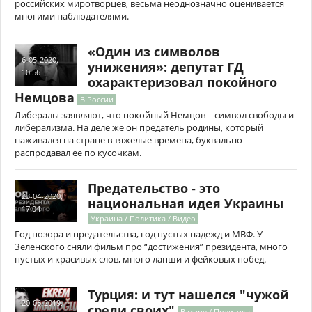
российских миротворцев, весьма неоднозначно оценивается
многими наблюдателями.
«Один из символов
6-05-2020,
унижения»: депутат ГД
10:56
охарактеризовал покойного
Немцова
В России
Либералы заявляют, что покойный Немцов – символ свободы и
либерализма. На деле же он предатель родины, который
наживался на стране в тяжелые времена, буквально
распродавал ее по кусочкам.
Предательство - это
23-04-2020,
национальная идея Украины
17:04
Украина / Политика / Видео
Год позора и предательства, год пустых надежд и МВФ. У
Зеленского сняли фильм про “достижения” президента, много
пустых и красивых слов, много лапши и фейковых побед.
Турция: и тут нашелся "чужой
20-06-2019,
среди своих"
В мире / Политика