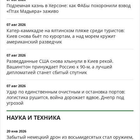
Подземная казнь в Херсоне: как ФАБы похоронили взвод
«Птах Мадьяра» заживо
07 авг 2026
Катер-камикадзе на ялтинском пляже среди туристов:
Киев снова бьёт по курортам, а над морем кружит
американский разведчик
07 авг 2026
Разведданные США снова хлынули в Киев рекой.
Вашингтон принуждает Россию к 90-м, а лучшей
дипломатией станет сбитый спутник
07 авг 2026
Удар по единственным очистным и остановка портов:
логистика рушится, война дорожает вдвое, Днепр под
угрозой
НАУКА И ТЕХНИКА
20 янв 2026
Забытый немецкий дрон из восьмидесятых стал оружием,