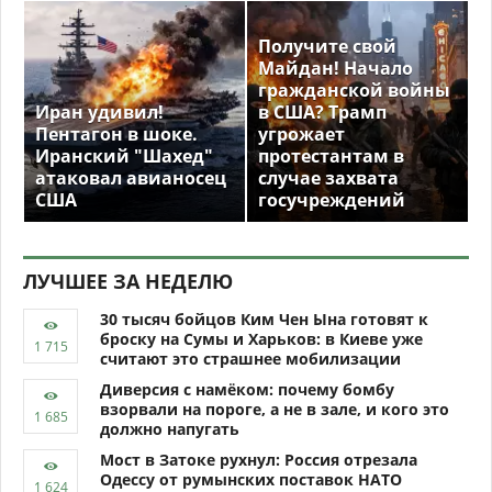
Получите свой
Майдан! Начало
гражданской войны
Иран удивил!
в США? Трамп
Пентагон в шоке.
угрожает
Иранский "Шахед"
протестантам в
атаковал авианосец
случае захвата
США
госучреждений
ЛУЧШЕЕ ЗА НЕДЕЛЮ
30 тысяч бойцов Ким Чен Ына готовят к
броску на Сумы и Харьков: в Киеве уже
считают это страшнее мобилизации
Диверсия с намёком: почему бомбу
взорвали на пороге, а не в зале, и кого это
должно напугать
Мост в Затоке рухнул: Россия отрезала
Одессу от румынских поставок НАТО