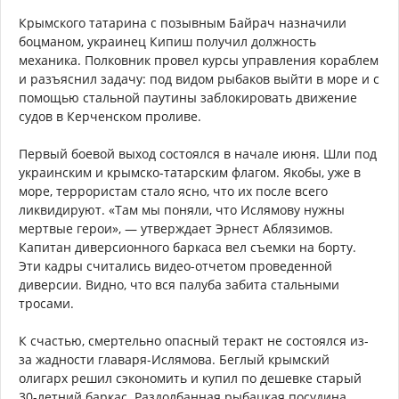
Крымского татарина с позывным Байрач назначили
боцманом, украинец Кипиш получил должность
механика. Полковник провел курсы управления кораблем
и разъяснил задачу: под видом рыбаков выйти в море и с
помощью стальной паутины заблокировать движение
судов в Керченском проливе.
Первый боевой выход состоялся в начале июня. Шли под
украинским и крымско-татарским флагом. Якобы, уже в
море, террористам стало ясно, что их после всего
ликвидируют. «Там мы поняли, что Ислямову нужны
мертвые герои», — утверждает Эрнест Аблязимов.
Капитан диверсионного баркаса вел съемки на борту.
Эти кадры считались видео-отчетом проведенной
диверсии. Видно, что вся палуба забита стальными
тросами.
К счастью, смертельно опасный теракт не состоялся из-
за жадности главаря-Ислямова. Беглый крымский
олигарх решил сэкономить и купил по дешевке старый
30-летний баркас. Раздолбанная рыбацкая посудина