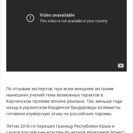
По отзывам экспертов, при всем внешнем экстриме
нынешних учений тема возможных терактов в
Керченском проливе вполне реальна. Так, меньше года
назад в украинском Бердянске бандеровцы-ислямисты
готовили изуверскую атаку на российские паромы.
Летом 2016-го перешел границу Республики Крым и
сдался российским властям 46-летний Аблязимов Эрнест