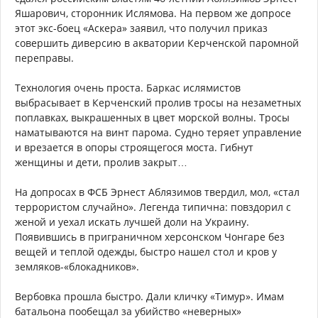
Яшарович, сторонник Ислямова. На первом же допросе
этот экс-боец «Аскера» заявил, что получил приказ
совершить диверсию в акватории Керченской паромной
переправы.
Технология очень проста. Баркас ислямистов
выбрасывает в Керченский пролив тросы на незаметных
поплавках, выкрашенных в цвет морской волны. Тросы
наматываются на винт парома. Судно теряет управление
и врезается в опоры строящегося моста. Гибнут
женщины и дети, пролив закрыт…
На допросах в ФСБ Эрнест Аблязимов твердил, мол, «стал
террористом случайно». Легенда типична: повздорил с
женой и уехал искать лучшей доли на Украину.
Появившись в приграничном херсонском Чонгаре без
вещей и теплой одежды, быстро нашел стол и кров у
земляков-«блокадников».
Вербовка прошла быстро. Дали кличку «Тимур». Имам
батальона пообещал за убийство «неверных»