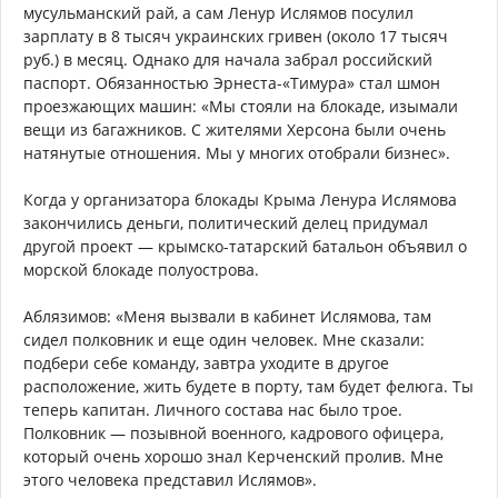
мусульманский рай, а сам Ленур Ислямов посулил
зарплату в 8 тысяч украинских гривен (около 17 тысяч
руб.) в месяц. Однако для начала забрал российский
паспорт. Обязанностью Эрнеста-«Тимура» стал шмон
проезжающих машин: «Мы стояли на блокаде, изымали
вещи из багажников. С жителями Херсона были очень
натянутые отношения. Мы у многих отобрали бизнес».
Когда у организатора блокады Крыма Ленура Ислямова
закончились деньги, политический делец придумал
другой проект — крымско-татарский батальон объявил о
морской блокаде полуострова.
Аблязимов: «Меня вызвали в кабинет Ислямова, там
сидел полковник и еще один человек. Мне сказали:
подбери себе команду, завтра уходите в другое
расположение, жить будете в порту, там будет фелюга. Ты
теперь капитан. Личного состава нас было трое.
Полковник — позывной военного, кадрового офицера,
который очень хорошо знал Керченский пролив. Мне
этого человека представил Ислямов».