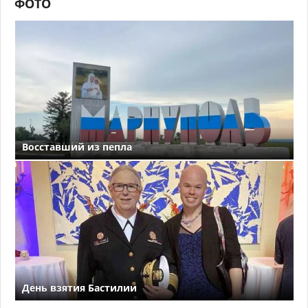
ФОТО
Восставший из пепла
День взятия Бастилии