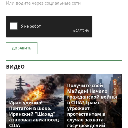
Или водите через социальные сети
ДОБАВИТЬ
ВИДЕО
Получите свой
Майдан! Начало
гражданской войны
Иран удивил!
в США? Трамп
Пентагон в шоке.
угрожает
Иранский "Шахед"
протестантам в
атаковал авианосец
случае захвата
США
госучреждений