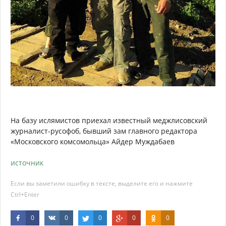
На базу ислямистов приехал известный меджлисовский
журналист-русофоб, бывший зам главного редактора
«Московского комсомольца» Айдер Муждабаев
источник
Если вы заметили ошибку в тексте, выделите его и нажмите
Ctrl+Enter
0
0
0
0
0