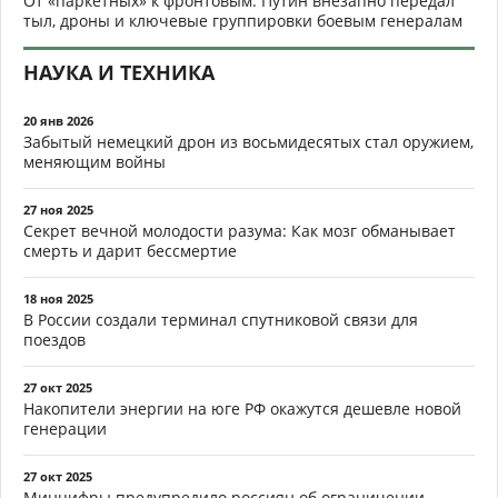
От «паркетных» к фронтовым: Путин внезапно передал
тыл, дроны и ключевые группировки боевым генералам
НАУКА И ТЕХНИКА
20 янв 2026
Забытый немецкий дрон из восьмидесятых стал оружием,
меняющим войны
27 ноя 2025
Секрет вечной молодости разума: Как мозг обманывает
смерть и дарит бессмертие
18 ноя 2025
В России создали терминал спутниковой связи для
поездов
27 окт 2025
Накопители энергии на юге РФ окажутся дешевле новой
генерации
27 окт 2025
Минцифры предупредило россиян об ограничении