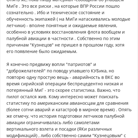
МиГе . Это все риски , на которые ВПР России пошло
сознательно . Ибо и техническое состояние и
обученность экипажей ( на МиГи натаскивались молодые
летчики) - вполне понятные и ожидаемые явления,
особенно в условиях восстановления флота вообщем и
палубной авиации в частности . Собственно по этим
причинам "Кузнецов" не пришел в прошлом году, хотя
его появление было ожидаемым.
Я конечно предвижу вопли "патриотов" и
"доброжелателей" по поводу упавшего КУБика, но
повторю одну простую вещь - аварийность в ВКС во
время сирийской операции беспрецедентно низкая и
потерянный МиГ - это скорее статистика. Важно, что
пилот остался жив. Кому интересно может поискать
статистику по американским авианосцам для сравнения
(более сотни аварий и катастроф в мирное время) . Опять
же отмечу, что история подготовки летчиков палубной
авиации ограничивалась либо самолетами
вертикального взлета и посадки (ЯКи различных
модификаций) , либо собственно самим "Кузнецовым" с