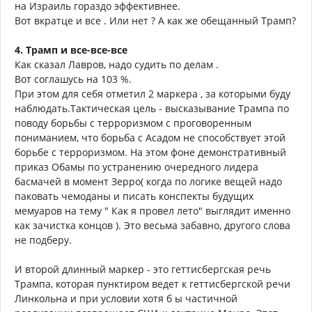
на Израиль гораздо эффективнее.
Вот вкратце и все . Или нет ? А как же обещанный Трамп?
4. Трамп и все-все-все
Как сказал Лавров, надо судить по делам .
Вот соглашусь на 103 %.
При этом для себя отметил 2 маркера , за которыми буду
наблюдать.Тактическая цель - высказывание Трампа по
поводу борьбы с терроризмом с проговоренным
пониманием, что борьба с Асадом не способствует этой
борьбе с терроризмом. На этом фоне демонстративный
приказ Обамы по устранению очередного лидера
басмачей в момент Зерро( когда по логике вещей надо
паковать чемоданы и писать конспекты будущих
мемуаров на тему " Как я провел лето" выглядит именно
как зачистка концов ). Это весьма забавно, другого слова
не подберу.
И второй длинный маркер - это геттисбергская речь
Трампа, которая пунктиром ведет к геттисбергской речи
Линкольна и при условии хотя б ы частичной