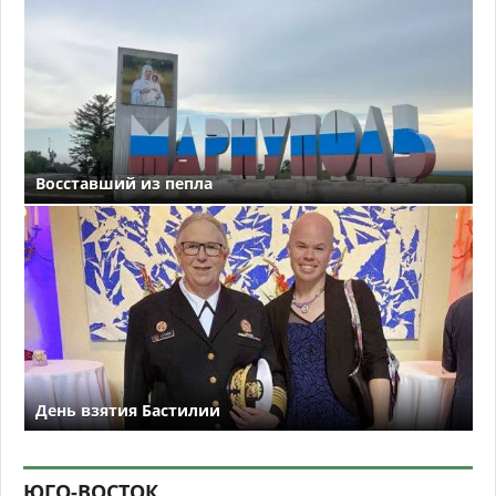
Восставший из пепла
День взятия Бастилии
ЮГО-ВОСТОК