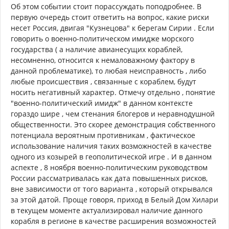
Об этом событии стоит порассуждать поподробнее. В
первую очередь стоит ответить на вопрос, какие риски
несет Россия, двигая "Кузнецова" к берегам Сирии . Если
говорить о военно-политическом имидже морского
государства ( а наличие авианесущих кораблей,
несомненно, относится к немаловажному фактору в
данной проблематике), то любая неисправность , либо
любые происшествия , связанные с кораблем, будут
носить негативный характер. Отмечу отдельно , понятие
"военно-политический имидж" в данном контексте
гораздо шире , чем стенания блогеров и неравнодушной
общественности. Это скорее демонстрация собственного
потенциала вероятным противникам , фактическое
использование наличия таких возможностей в качестве
одного из козырей в геополитической игре . И в данном
аспекте , 8 ноября военно-политическим руководством
России рассматривалась как дата повышенных рисков,
вне зависимости от того варианта , который открывался
за этой датой. Проще говоря, приход в Белый Дом Хилари
в текущем моменте актуализировал наличие данного
корабля в регионе в качестве расширения возможностей