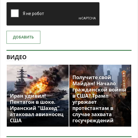
ДОБАВИТЬ
ВИДЕО
Получите свой
Майдан! Начало
гражданской войны
Иран удивил!
в США? Трамп
Пентагон в шоке.
угрожает
Иранский "Шахед"
протестантам в
атаковал авианосец
случае захвата
США
госучреждений