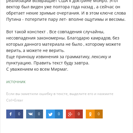
реализации возвращает США к доктрине Монро. Этот
вектор был виден уже полтора года назад , а сейчас он
обретает некие зримые очертания. И в этом ключе слова
Путина - потерпите пару лет- вполне ощутимы и весомы.
Вот такой конспект . Все совпадения случайны,
несовпадения закономерны. Благодарю камрадов, без
которых данного материала не было , которому можете
верить, а можете не верить.
Еще приношу извинения за грамматику, лексику и
пунктуацию. Править текст буду завтра.
С уважением ко всем Мирмаг.
источник
Если вы заметили ошибку в тексте, выделите его и нажмите
Ctrl+Enter
0
0
0
0
0