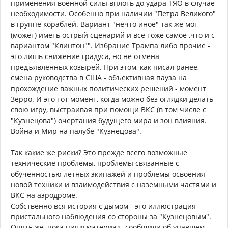
применения военной силы вплоть до удара ТЯО в случае
необходимости. Особенно при наличии "Петра Великого"
в группе кораблей. Вариант "нечто иное" так же мог
(может) иметь острый сценарий и все тоже самое ,что и с
вариантом "Клинтон"". Избрание Трампа либо прочие -
это лишь снижение градуса, но не отмена
предъявленных козырей. При этом, как писал ранее,
смена руководства в США - объективная пауза на
прохождение важных политических решений - момент
Зерро. И это тот момент, когда можно без оглядки делать
свою игру, выстраивая при помощи ВКС (в том числе с
"Кузнецова") очертания будущего мира и зон влияния.
Война и Мир на палубе "Кузнецова".
Так какие же риски? Это прежде всего возможные
технические проблемы, проблемы связанные с
обученностью летных экипажей и проблемы освоения
новой техники и взаимодействия с наземными частями и
ВКС на аэродроме.
Собственно вся история с дымом - это иллюстрация
пристального наблюдения со стороны за "Кузнецовым".
Опять же, пока пишу материал -сообщили об упавшем