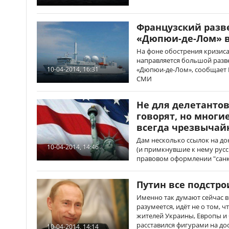
Французский разв
«Дюпюи-де-Лом» в
На фоне обострения кризиса
направляется большой раз
«Дюпюи-де-Лом», сообщает 
10-04-2014, 16:31
СМИ
Не для делетантов
говорят, но многи
всегда чрезвычай
Дам несколько ссылок на д
10-04-2014, 14:46
(и примкнувшие к нему русс
правовом оформлении "сан
Путин все подстро
Именно так думают сейчас в 
разумеется, идёт не о том, 
жителей Украины, Европы и 
расставился фигурами на дос
10-04-2014, 14:14