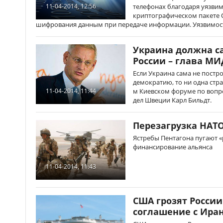
телефонах благодаря уязви
11-04-2014, 12:56
криптографическом пакете 
шифрования данным при передаче информации. Уязвимос
Украина должна с
России – глава М
Если Украина сама не постр
демократию, то ни одна стра
м Киевском форуме по вопр
11-04-2014, 11:44
дел Швеции Карл Бильдт.
Перезагрузка НАТ
Ястребы Пентагона пугают «
финансирование альянса
11-04-2014, 11:43
США грозят Росси
соглашение с Ира