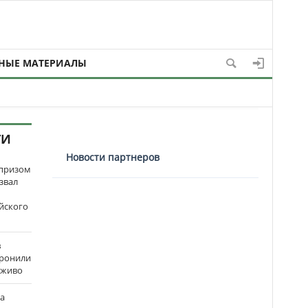
НЫЕ МАТЕРИАЛЫ
ТИ
Новости партнеров
рпризом
звал
йского
в
оронили
аживо
на