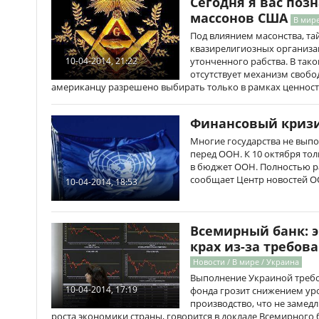
Сегодня я вас по
массонов США
В мир
Под влиянием масонства, та
квазирелигиозных организа
утонченного рабства. В та
10-04-2014, 21:22
отсутствует механизм своб
американцу разрешено выбирать только в рамках ценност
Финансовый кризи
Многие государства не вып
перед ООН. К 10 октября тол
в бюджет ООН. Полностью ра
сообщает Центр новостей О
10-04-2014, 18:53
Всемирный банк: 
крах из-за требов
Новости / В мире / Украина
Выполнение Украиной треб
10-04-2014, 17:19
фонда грозит снижением ур
производство, что не замедл
роста экономики страны, говорится в докладе Всемирного 