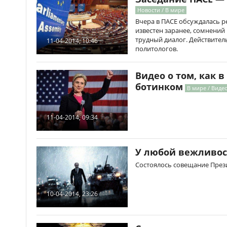
Новости / В мире
Вчера в ПАСЕ обсуждалась р
известен заранее, сомнений
трудный диалог. Действите
11-04-2014, 10:46
политологов.
Видео о том, как 
ботинком
В мире / Виде
11-04-2014, 09:34
У любой вежливос
Состоялось совещание Прези
10-04-2014, 23:26