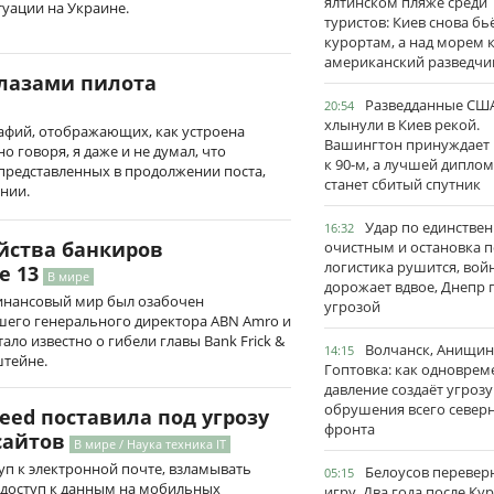
ялтинском пляже среди
уации на Украине.
туристов: Киев снова бь
курортам, а над морем 
американский разведчи
глазами пилота
Разведданные США
20:54
хлынули в Киев рекой.
афий, отображающих, как устроена
Вашингтон принуждает
о говоря, я даже и не думал, что
к 90-м, а лучшей дипло
представленных в продолжении поста,
станет сбитый спутник
нии.
Удар по единстве
16:32
йства банкиров
очистным и остановка п
логистика рушится, вой
е 13
В мире
дорожает вдвое, Днепр 
нансовый мир был озабочен
угрозой
его генерального директора ABN Amro и
тало известно о гибели главы Bank Frick &
Волчанск, Анищин
14:15
штейне.
Гоптовка: как одноврем
давление создаёт угрозу
обрушения всего север
eed поставила под угрозу
фронта
сайтов
В мире / Наука техника IT
уп к электронной почте, взламывать
Белоусов перевер
05:15
 доступ к данным на мобильных
игру. Два года после Ку