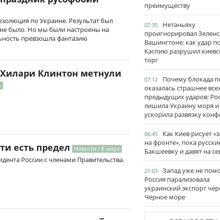
преимуществу
езолюция по Украине. Результат был
Нетаньяху
07:35
 не было. Но мы были настроены на
проигнорировал Зеленс
льность превзошла фантазию
Вашингтоне: как удар п
Каспию разрушил киевс
торг
в Хилари Клинтон метнули
Почему блокада п
07:12
о
оказалась страшнее все
предыдущих ударов: Ро
лишила Украину моря и
ускорила развязку конф
Как Киев рисует «
06:45
на фронте», пока русски
ти есть предел
Новости / В мире
Бакшеевку и давят на се
дента России с членами Правительства.
Запад уже не пом
21:03
Россия парализовала
украинский экспорт чер
Чёрное море