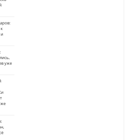
й
аров:
 к
 и
:
лись,
ев уже
й
Ки
т
уже
:
н,
сё