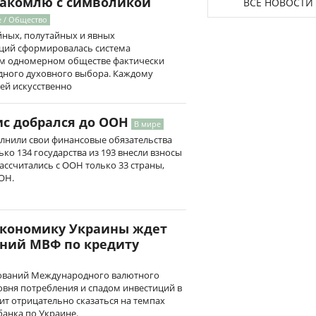
знакомлю с символикой
ВСЕ НОВОСТИ
е / Общество
йных, полутайных и явных
ций сформировалась система
ком одномерном обществе фактически
одного духовного выбора. Каждому
ей искусственно
с добрался до ООН
В мире
олнили свои финансовые обязательства
ько 134 государства из 193 внесли взносы
ссчитались с ООН только 33 страны,
ОН.
экономику Украины ждет
аний МВФ по кредиту
ований Международного валютного
овня потребления и спадом инвестиций в
ит отрицательно сказаться на темпах
банка по Украине.