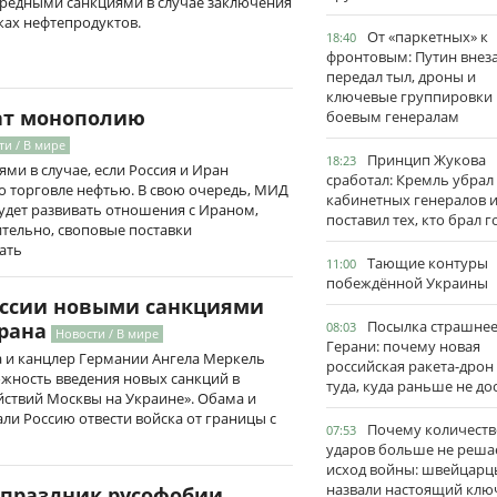
редными санкциями в случае заключения
ках нефтепродуктов.
От «паркетных» к
18:40
фронтовым: Путин внез
передал тыл, дроны и
ключевые группировки
ат монополию
боевым генералам
ти / В мире
Принцип Жукова
18:23
ми в случае, если Россия и Иран
сработал: Кремль убрал
о торговле нефтью. В свою очередь, МИД
кабинетных генералов 
будет развивать отношения с Ираном,
поставил тех, кто брал 
ительно, своповые поставки
ать
Тающие контуры
11:00
побеждённой Украины
России новыми санкциями
Посылка страшне
рана
08:03
Новости / В мире
Герани: почему новая
 и канцлер Германии Ангела Меркель
российская ракета-дрон
ожность введения новых санкций в
туда, куда раньше не до
йствий Москвы на Украине». Обама и
ли Россию отвести войска от границы с
Почему количеств
07:53
ударов больше не реша
исход войны: швейцарц
назвали настоящий клю
 праздник русофобии