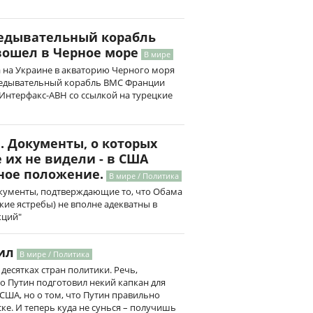
едывательный корабль
ошел в Черное море
В мире
 на Украине в акваторию Черного моря
ведывательный корабль ВМС Франции
Интерфакс-АВН со ссылкой на турецкие
. Документы, о которых
е их не видели - в США
ное положение.
В мире / Политика
окументы, подтверждающие то, что Обама
кие ястребы) не вполне адекватны в
кций"
ил
В мире / Политика
десятках стран политики. Речь,
что Путин подготовил некий капкан для
США, но о том, что Путин правильно
ке. И теперь куда не сунься – получишь