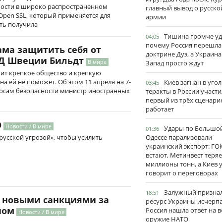
мости в широко распространенном
главный вывод о русско
Open SSL, который применяется для
армии
ть получила
Тишина громче уд
04:05
почему Россия перешла
ама защитить себя от
доктрине Дуэ, а Украина
ИД Швеции Бильдт
В мире
Запад просто ждут
оит крепкое общество и крепкую
на ей не поможет. Об этом 11 апреля на 7-
Киев загнан в угол
03:45
осам безопасности министр иностранных
теракты в России участи
первый из трёх сценари
работает
О
Новости / В мире
Удары по Большо
01:36
Одессе парализовали
русской угрозой», чтобы усилить
украинский экспорт: ГО
встают, Метинвест теряе
миллионы тонн, а Киев 
говорит о переговорах
Залужный признал
18:51
и новыми санкциями за
ресурс Украины исчерпа
ном
Россия нашла ответ на в
Новости / В мире
оружие НАТО