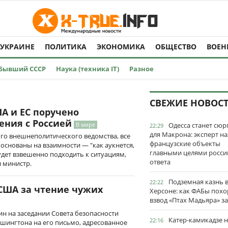
 УКРАИНЕ
ПОЛИТИКА
ЭКОНОМИКА
ОБЩЕСТВО
ВОЕН
Бывший СССР
Наука (техника IT)
Разное
СВЕЖИЕ НОВОС
А и ЕС поручено
ения с Россией
В мире
Одесса станет сю
22:29
для Макрона: эксперт на
ого внешнеполитического ведомства, все
французские объекты
снованы на взаимности — "как аукнется,
главными целями росси
будет взвешенно подходить к ситуациям,
ответа
 министр.
Подземная казнь 
22:22
США за чтение чужих
Херсоне: как ФАБы пох
взвод «Птах Мадьяра» з
н на заседании Совета безопасности
Катер-камикадзе 
22:16
шингтона на его письмо, адресованное