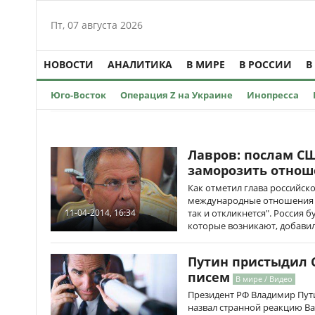
Пт, 07 августа 2026
НОВОСТИ
АНАЛИТИКА
В МИРЕ
В РОССИИ
В
Юго-Восток
Операция Z на Украине
Инопресса
Лавров: послам СШ
заморозить отнош
Как отметил глава российск
международные отношения о
так и откликнется". Россия 
11-04-2014, 16:34
которые возникают, добавил
Путин пристыдил 
писем
В мире / Видео
Президент РФ Владимир Пути
назвал странной реакцию Ва