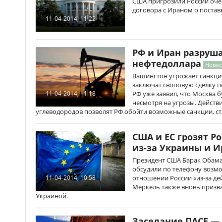
США пригрозили России оче
договора с Ираном о постав
11-04-2014, 11:22
РФ и Иран разруш
нефтедоллара
Новос
Вашингтон угрожает санкция
заключат своповую сделку п
РФ уже заявил, что Москва 
11-04-2014, 11:18
несмотря на угрозы. Действ
углеводородов позволят РФ обойти возможные санкции, ст
США и ЕС грозят 
из-за Украины и И
Президент США Барак Обама
обсудили по телефону возм
отношении России «из-за де
11-04-2014, 10:58
Меркель также вновь призва
Украиной.
Заседание ПАСЕ —