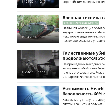
европейским лидерам по сит
11-04-2014, 16:19
Военная техника 
В мире / Фото и документы
Отличная коллекция фотогр
внутри боевая техника. Честн
некоторые виды техники из 
11-04-2014, 16:08
настолько сложны в управле
Таинственные уби
продолжаются! Уж
На прошедших выходных фи
загадочным убийством бывш
членов его семьи, а сейчас с
11-04-2014, 14:14
Co. Юргена Фрика в Лихтен
Уязвимость Hearbl
безопасность 66% 
Хакеры могут получать дост
системы защиты и получать