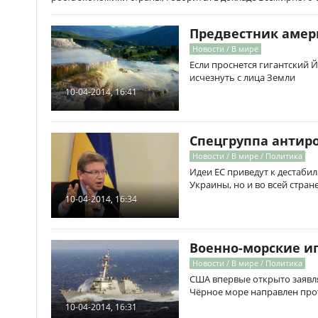
Предвестник амер
Новости / В мире
Если проснется гигантский 
исчезнуть с лица Земли
10-04-2014, 16:41
Спецгруппа антир
Новости / В мире / Политика
Идеи ЕС приведут к дестабил
Украины, но и во всей стран
10-04-2014, 16:34
Военно-морские и
Новости / В мире / Политика
США впервые открыто заявля
Чёрное море направлен про
10-04-2014, 16:31