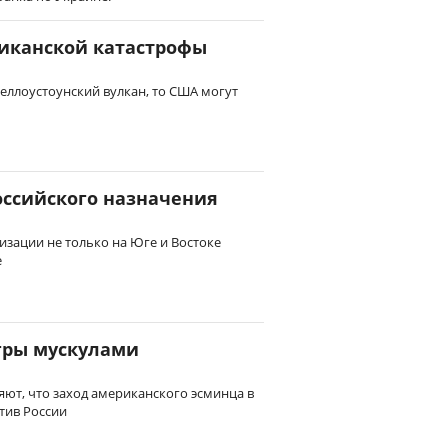
иканской катастрофы
Йеллоустоунский вулкан, то США могут
оссийского назначения
изации не только на Юге и Востоке
е
гры мускулами
ют, что заход американского эсминца в
тив России