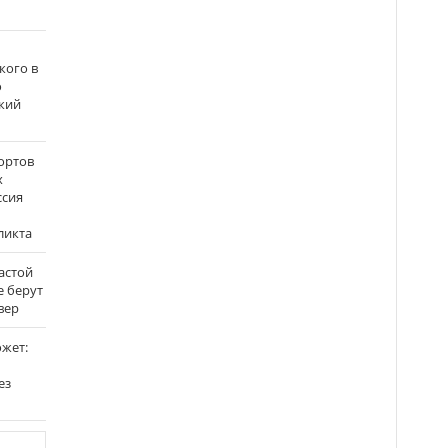
кого в
о
кий
ортов
х
ссия
ликта
застой
е берут
вер
ожет:
ез