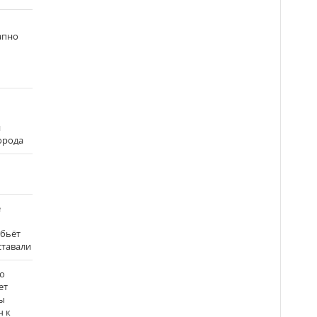
апно
и
города
е
 бьёт
ставали
о
ет
ы
ч к