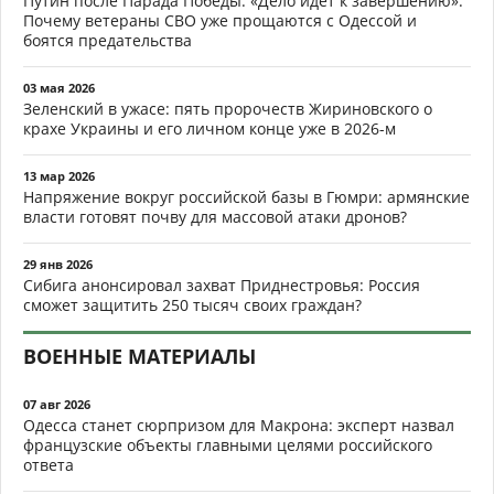
Путин после Парада Победы: «Дело идёт к завершению».
Почему ветераны СВО уже прощаются с Одессой и
боятся предательства
03 мая 2026
Зеленский в ужасе: пять пророчеств Жириновского о
крахе Украины и его личном конце уже в 2026-м
13 мар 2026
Напряжение вокруг российской базы в Гюмри: армянские
власти готовят почву для массовой атаки дронов?
29 янв 2026
Сибига анонсировал захват Приднестровья: Россия
сможет защитить 250 тысяч своих граждан?
ВОЕННЫЕ МАТЕРИАЛЫ
07 авг 2026
Одесса станет сюрпризом для Макрона: эксперт назвал
французские объекты главными целями российского
ответа