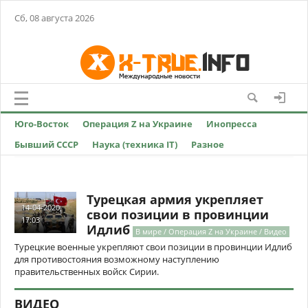
Сб, 08 августа 2026
Юго-Восток
Операция Z на Украине
Инопресса
Бывший СССР
Наука (техника IT)
Разное
Турецкая армия укрепляет
14-04-2020,
свои позиции в провинции
17:03
Идлиб
В мире / Операция Z на Украине / Видео
Турецкие военные укрепляют свои позиции в провинции Идлиб
для противостояния возможному наступлению
правительственных войск Сирии.
ВИДЕО