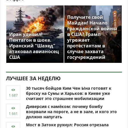
Получите свой
Майдан! Начало
гражданской войны
Иран удивил!
в США? Трамп
Пентагон в шоке.
угрожает
Иранский "Шахед"
протестантам в
атаковал авианосец
случае захвата
США
госучреждений
ЛУЧШЕЕ ЗА НЕДЕЛЮ
30 тысяч бойцов Ким Чен Ына готовят к
броску на Сумы и Харьков: в Киеве уже
считают это страшнее мобилизации
Диверсия с намёком: почему бомбу
взорвали на пороге, а не в зале, и кого это
должно напугать
Мост в Затоке рухнул: Россия отрезала