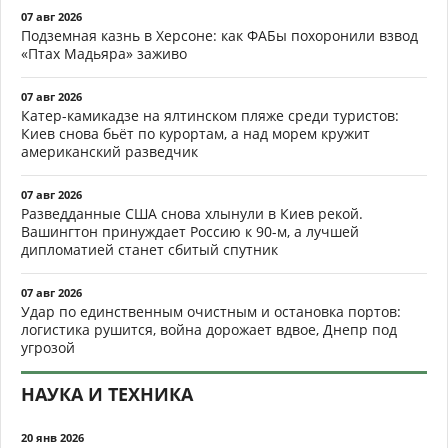
07 авг 2026
Подземная казнь в Херсоне: как ФАБы похоронили взвод
«Птах Мадьяра» заживо
07 авг 2026
Катер-камикадзе на ялтинском пляже среди туристов:
Киев снова бьёт по курортам, а над морем кружит
американский разведчик
07 авг 2026
Разведданные США снова хлынули в Киев рекой.
Вашингтон принуждает Россию к 90-м, а лучшей
дипломатией станет сбитый спутник
07 авг 2026
Удар по единственным очистным и остановка портов:
логистика рушится, война дорожает вдвое, Днепр под
угрозой
НАУКА И ТЕХНИКА
20 янв 2026