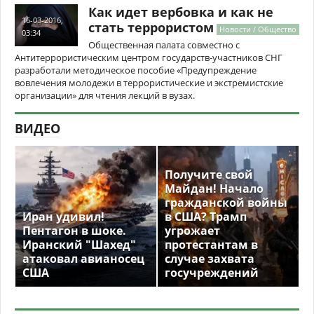
Как идет вербовка и как не
16-03-2016,
стать террористом
Новости / Общество
03:34
Общественная палата совместно с
Антитеррористическим центром государств-участников СНГ
разработали методическое пособие «Предупреждение
вовлечения молодежи в террористические и экстремистские
организации» для чтения лекций в вузах.
ВИДЕО
Получите свой
Майдан! Начало
гражданской войны
Иран удивил!
в США? Трамп
Пентагон в шоке.
угрожает
Иранский "Шахед"
протестантам в
атаковал авианосец
случае захвата
США
госучреждений