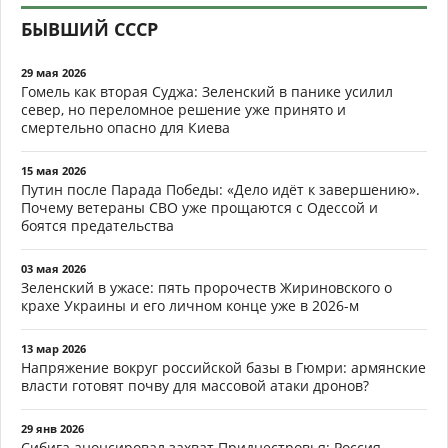
БЫВШИЙ СССР
29 мая 2026
Гомель как вторая Суджа: Зеленский в панике усилил
север, но переломное решение уже принято и
смертельно опасно для Киева
15 мая 2026
Путин после Парада Победы: «Дело идёт к завершению».
Почему ветераны СВО уже прощаются с Одессой и
боятся предательства
03 мая 2026
Зеленский в ужасе: пять пророчеств Жириновского о
крахе Украины и его личном конце уже в 2026-м
13 мар 2026
Напряжение вокруг российской базы в Гюмри: армянские
власти готовят почву для массовой атаки дронов?
29 янв 2026
Сибига анонсировал захват Приднестровья: Россия