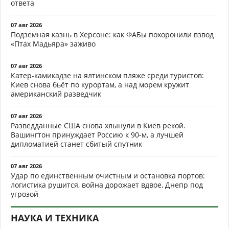
ответа
07 авг 2026
Подземная казнь в Херсоне: как ФАБы похоронили взвод
«Птах Мадьяра» заживо
07 авг 2026
Катер-камикадзе на ялтинском пляже среди туристов:
Киев снова бьёт по курортам, а над морем кружит
американский разведчик
07 авг 2026
Разведданные США снова хлынули в Киев рекой.
Вашингтон принуждает Россию к 90-м, а лучшей
дипломатией станет сбитый спутник
07 авг 2026
Удар по единственным очистным и остановка портов:
логистика рушится, война дорожает вдвое, Днепр под
угрозой
НАУКА И ТЕХНИКА