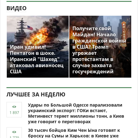
ВИДЕО
Получите свой
Майдан! Начало
гражданской войны
Иран удивил!
в США? Трамп
Пентагон в шоке.
угрожает
Иранский "Шахед"
протестантам в
атаковал авианосец
случае захвата
США
госучреждений
ЛУЧШЕЕ ЗА НЕДЕЛЮ
Удары по Большой Одессе парализовали
украинский экспорт: ГОКи встают,
Метинвест теряет миллионы тонн, а Киев
уже говорит о переговорах
30 тысяч бойцов Ким Чен Ына готовят к
броску на Сумы и Харьков: в Киеве уже