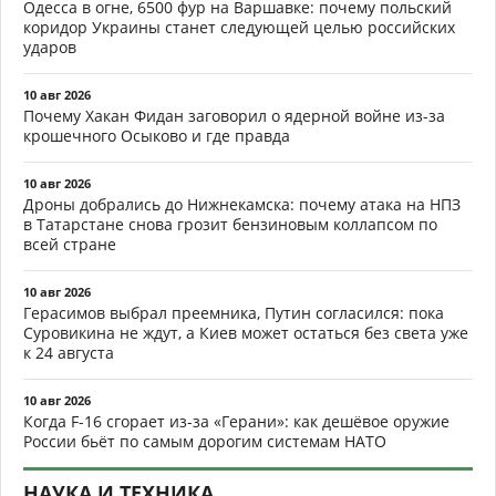
Одесса в огне, 6500 фур на Варшавке: почему польский
коридор Украины станет следующей целью российских
ударов
10 авг 2026
Почему Хакан Фидан заговорил о ядерной войне из-за
крошечного Осыково и где правда
10 авг 2026
Дроны добрались до Нижнекамска: почему атака на НПЗ
в Татарстане снова грозит бензиновым коллапсом по
всей стране
10 авг 2026
Герасимов выбрал преемника, Путин согласился: пока
Суровикина не ждут, а Киев может остаться без света уже
к 24 августа
10 авг 2026
Когда F-16 сгорает из-за «Герани»: как дешёвое оружие
России бьёт по самым дорогим системам НАТО
НАУКА И ТЕХНИКА