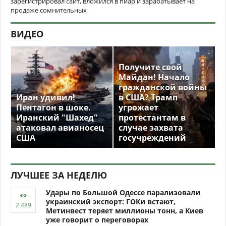
зарегистрировал сайт, вложился в пиар и зарабатывает на
продаже сомнительных
ВИДЕО
Получите свой
Майдан! Начало
гражданской войны
Иран удивил!
в США? Трамп
Пентагон в шоке.
угрожает
Иранский "Шахед"
протестантам в
атаковал авианосец
случае захвата
США
госучреждений
ЛУЧШЕЕ ЗА НЕДЕЛЮ
Удары по Большой Одессе парализовали
украинский экспорт: ГОКи встают,
Метинвест теряет миллионы тонн, а Киев
уже говорит о переговорах