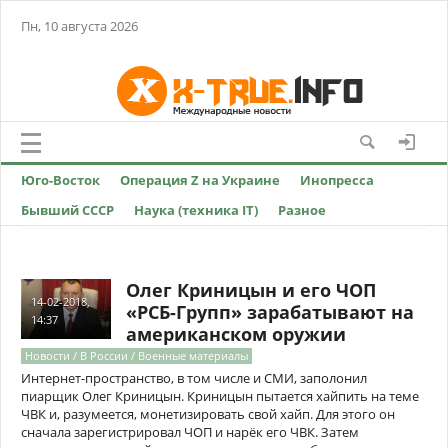
Пн, 10 августа 2026
Юго-Восток
Операция Z на Украине
Инопресса
Бывший СССР
Наука (техника IT)
Разное
Олег Криницын и его ЧОП
14-02-2018,
«РСБ-Групп» зарабатывают на
14:37
американском оружии
Новости / В России / Военные материалы
Интернет-пространство, в том числе и СМИ, заполонил
пиарщик Олег Криницын. Криницын пытается хайпить на теме
ЧВК и, разумеется, монетизировать свой хайп. Для этого он
сначала зарегистрировал ЧОП и нарёк его ЧВК. Затем