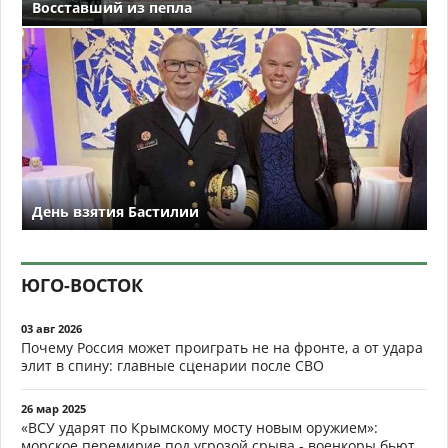
Восставший из пепла
День взятия Бастилии
ЮГО-ВОСТОК
03 авг 2026
Почему Россия может проиграть не на фронте, а от удара
элит в спину: главные сценарии после СВО
26 мар 2025
«ВСУ ударят по Крымскому мосту новым оружием»:
морское перемирие под угрозой срыва - военкоры бьют