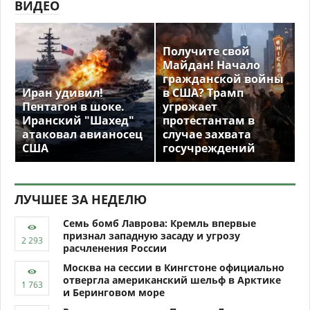
ВИДЕО
Получите свой
Майдан! Начало
гражданской войны
Иран удивил!
в США? Трамп
Пентагон в шоке.
угрожает
Иранский "Шахед"
протестантам в
атаковал авианосец
случае захвата
США
госучреждений
ЛУЧШЕЕ ЗА НЕДЕЛЮ
Семь бомб Лаврова: Кремль впервые
признал западную засаду и угрозу
расчленения России
Москва на сессии в Кингстоне официально
отвергла американский шельф в Арктике
и Беринговом море