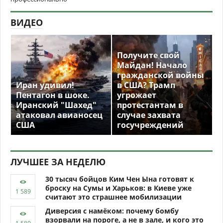
ВИДЕО
Получите свой
Майдан! Начало
гражданской войны
Иран удивил!
в США? Трамп
Пентагон в шоке.
угрожает
Иранский "Шахед"
протестантам в
атаковал авианосец
случае захвата
США
госучреждений
ЛУЧШЕЕ ЗА НЕДЕЛЮ
30 тысяч бойцов Ким Чен Ына готовят к
броску на Сумы и Харьков: в Киеве уже
считают это страшнее мобилизации
Диверсия с намёком: почему бомбу
взорвали на пороге, а не в зале, и кого это