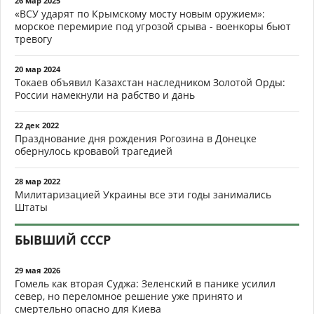
26 мар 2025
«ВСУ ударят по Крымскому мосту новым оружием»:
морское перемирие под угрозой срыва - военкоры бьют
тревогу
20 мар 2024
Токаев объявил Казахстан наследником Золотой Орды:
России намекнули на рабство и дань
22 дек 2022
Празднование дня рождения Рогозина в Донецке
обернулось кровавой трагедией
28 мар 2022
Милитаризацией Украины все эти годы занимались
Штаты
БЫВШИЙ СССР
29 мая 2026
Гомель как вторая Суджа: Зеленский в панике усилил
север, но переломное решение уже принято и
смертельно опасно для Киева