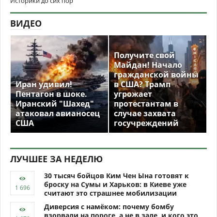
Историки до сих пор
ВИДЕО
Получите свой
Майдан! Начало
гражданской войны
Иран удивил!
в США? Трамп
Пентагон в шоке.
угрожает
Иранский "Шахед"
протестантам в
атаковал авианосец
случае захвата
США
госучреждений
ЛУЧШЕЕ ЗА НЕДЕЛЮ
30 тысяч бойцов Ким Чен Ына готовят к
броску на Сумы и Харьков: в Киеве уже
считают это страшнее мобилизации
Диверсия с намёком: почему бомбу
взорвали на пороге, а не в зале, и кого это