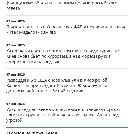
французские объекты главными целями российского
ответа
07 авг 2026
Подземная казнь в Херсоне: как ФАБы похоронили взвод
«Птах Мадьяра» заживо
07 авг 2026
Катер-камикадзе на ялтинском пляже среди туристов:
Киев снова бьёт по курортам, а над морем кружит
американский разведчик
07 авг 2026
Разведданные США снова хлынули в Киев рекой.
Вашингтон принуждает Россию к 90-м, а лучшей
дипломатией станет сбитый спутник
07 авг 2026
Удар по единственным очистным и остановка портов:
логистика рушится, война дорожает вдвое, Днепр под
угрозой