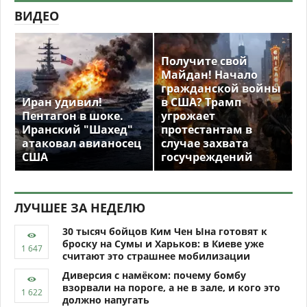
ВИДЕО
Получите свой
Майдан! Начало
гражданской войны
Иран удивил!
в США? Трамп
Пентагон в шоке.
угрожает
Иранский "Шахед"
протестантам в
атаковал авианосец
случае захвата
США
госучреждений
ЛУЧШЕЕ ЗА НЕДЕЛЮ
30 тысяч бойцов Ким Чен Ына готовят к
броску на Сумы и Харьков: в Киеве уже
считают это страшнее мобилизации
Диверсия с намёком: почему бомбу
взорвали на пороге, а не в зале, и кого это
должно напугать