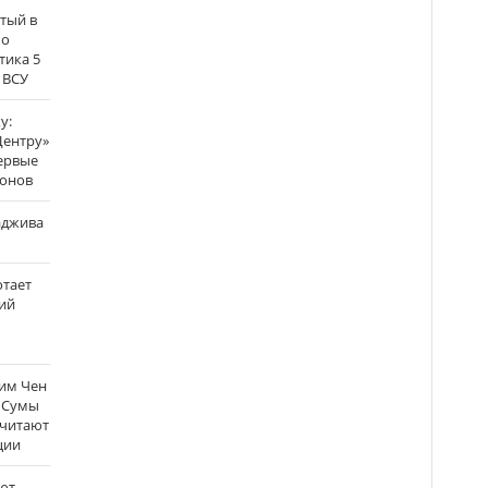
атый в
по
тика 5
 ВСУ
у:
Центру»
ервые
ронов
аджива
отает
ий
Ким Чен
а Сумы
считают
ции
ют