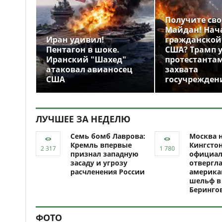
Получите св
Майдан! Нач
Иран удивил!
гражданской
Пентагон в шоке.
США? Трамп 
Иранский "Шахед"
протестантам
атаковал авианосец
захвата
США
госучрежден
ЛУЧШЕЕ ЗА НЕДЕЛЮ
Семь бомб Лаврова:
Москва н
Кремль впервые
Кингсто
признал западную
официал
засаду и угрозу
отвергл
расчленения России
америка
шельф в
Беринго
ФОТО