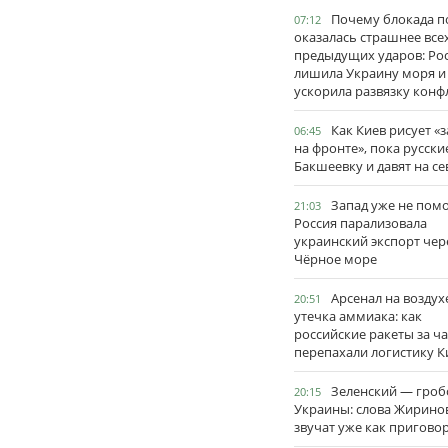
Почему блокада п
07:12
оказалась страшнее все
предыдущих ударов: Ро
лишила Украину моря и
ускорила развязку конф
Как Киев рисует «
06:45
на фронте», пока русски
Бакшеевку и давят на се
Запад уже не пом
21:03
Россия парализовала
украинский экспорт чер
Чёрное море
Арсенал на воздух
20:51
утечка аммиака: как
российские ракеты за ча
перепахали логистику К
Зеленский — гро
20:15
Украины: слова Жирино
звучат уже как пригово