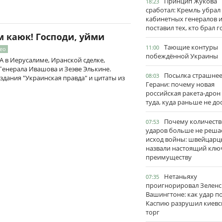
Принцип Жукова
18:23
сработал: Кремль убрал
кабинетных генералов 
поставил тех, кто брал 
м каюк! Господи, уйми
Тающие контуры
11:00
део
побеждённой Украины
 в Иерусалиме, Иранской сделке,
 Генерала Ивашова и Зеэве Элькине.
Посылка страшне
08:03
дания "Украинская правда" и цитаты из
Герани: почему новая
российская ракета-дрон
туда, куда раньше не до
Почему количеств
07:53
ударов больше не реша
исход войны: швейцарц
назвали настоящий клю
преимуществу
Нетаньяху
07:35
проигнорировал Зеленс
Вашингтоне: как удар п
Каспию разрушил киевс
торг