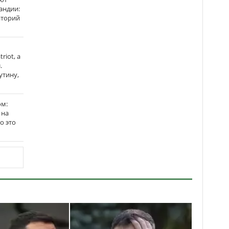
андии:
аторий
riot, а
.
утину,
ом:
 на
го это