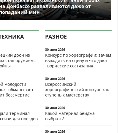
Броня крепка? Украинские танки в боях
на Донбассе разваливаются даже от
попаданий мин
ТЕХНИКА
РАЗНОЕ
30 июл 2026
ецкий дрон из
Конкурс по хореографии: зачем
ых стал оружием,
выходить на сцену и что дают
ойны
творческие состязания
30 июл 2026
ой молодости
Всероссийский
мозг обманывает
хореографический конкурс как
рит бессмертие
ступень к мастерству
30 июл 2026
здали терминал
Какой материал бейджа
связи для поездов
выбрать?
30 июл 2026