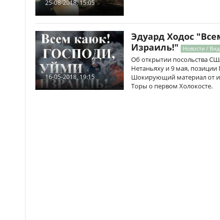
25-08-2018, 15:05
Эдуард Ходос "Все
Израиль!"
Новости / Ви
Об открытии посольства США
Нетаньяху и 9 мая, позиции
Шокирующий материал от из
16-05-2018, 19:15
Торы о первом Холокосте.