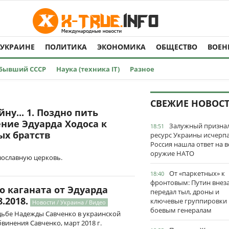
 УКРАИНЕ
ПОЛИТИКА
ЭКОНОМИКА
ОБЩЕСТВО
ВОЕН
Бывший СССР
Наука (техника IT)
Разное
СВЕЖИЕ НОВОС
йну... 1. Поздно пить
ние Эдуарда Ходоса к
Залужный признал
18:51
ых братств
ресурс Украины исчерпа
Россия нашла ответ на в
оружие НАТО
вославную церковь.
От «паркетных» к
18:40
фронтовым: Путин внез
о каганата от Эдуарда
передал тыл, дроны и
.2018.
ключевые группировки
Новости / Украина / Видео
боевым генералам
дьбе Надежды Савченко в украинской
инения Савченко, март 2018 г.