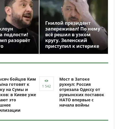
Гнилой президент
клоун
запереживал! По нему
а подлости!
всё решил в узком
амп разорвёт
кругу. Зеленский
го
приступил к истерике
ысяч бойцов Ким
Мост в Затоке
Ына готовят к
рухнул: Россия
ку на Сумы и
отрезала Одессу от
ков: в Киеве уже
румынских поставок
ают это
НАТО впервые с
ашнее
начала войны
илизации