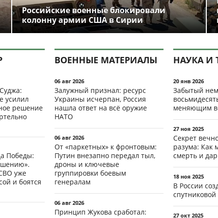
Российские военные блокировали
колонну армии США в Сирии
Р
ВОЕННЫЕ МАТЕРИАЛЫ
НАУКА И 
06 авг 2026
20 янв 2026
 Суджа:
Залужный признал: ресурс
Забытый нем
е усилил
Украины исчерпан, Россия
восьмидесят
мное решение
нашла ответ на всё оружие
меняющим в
ертельно
НАТО
27 ноя 2025
Секрет вечн
06 авг 2026
От «паркетных» к фронтовым:
разума: Как 
да Победы:
Путин внезапно передал тыл,
смерть и да
ршению».
дроны и ключевые
СВО уже
группировки боевым
18 ноя 2025
ой и боятся
генералам
В России со
спутниковой 
06 авг 2026
Принцип Жукова сработал:
27 окт 2025