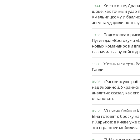
Киев в огне, Драп
19:41
шоке: как точный удар 
Хмельницкому и баллис
августа ударили по тылу
Подготовка к рывк
19:33
Путин дал «Востоку» и «
новых командиров и вп
назначил главу войск д
Жизнь и смерть Р
11:00
Ганди
«Рассвет» уже раб
06:05
над Украиной. Украинск
аналитик сказал, как его
остановить
30 тысяч бойцов 
05:58
Ына готовят к броску н
и Харьков: в Киеве уже 
это страшнее мобилиза
США уже выгружа
05:52