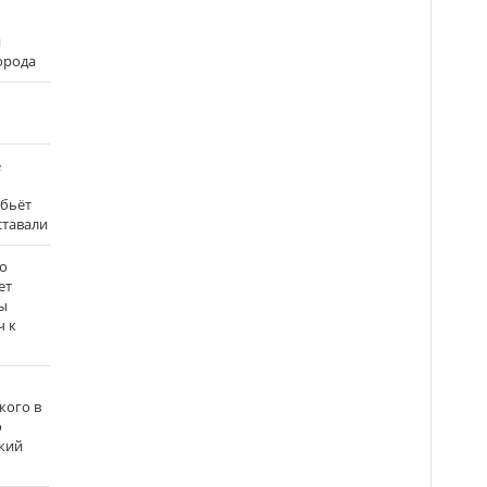
и
города
е
 бьёт
ставали
о
ет
ы
ч к
кого в
о
кий