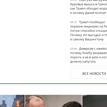
буровые вышки в Гренл
как Трамп обходит мор
и почему Дания молчит
Трамп пообещал
04:13
Украине лицензию на Pat
потом спокойно отказал
Почему это выгодно и П
и самому Вашингтону
Диверсия с намёк
03:44
почему бомбу взорвали
пороге, а не в зале, и ко
должно напугать
ВСЕ НОВОСТИ