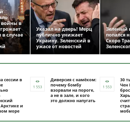
ой
ало
 войны в
угрожает
Указал на дверь! Мерц
Зеленый 
 в случае
публично унижает
попался н
Украину. Зеленский в
Скоро Тр
ий
ужасе от новостей
Зеленско
а сессии в
Диверсия с намёком:
30 т
не
почему бомбу
Чен 
ьно
взорвали на пороге,
брос
а
а не в зале, и кого
Харь
нский
это должно напугать
счит
 Арктике и
стр
вом море
моб