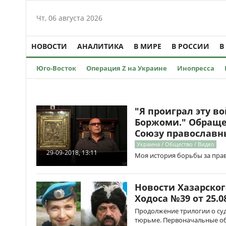
Чт, 06 августа 2026
НОВОСТИ
АНАЛИТИКА
В МИРЕ
В РОССИИ
В
Юго-Восток
Операция Z на Украине
Инопресса
"Я проиграл эту во
Боржоми." Обраще
Союзу православн
Украина / Общество / Видео
29-09-2018, 13:11
Моя история борьбы за пра
Новости Хазарског
Ходоса №39 от 25.08
Продолжение трилогии о су
тюрьме. Первоначальные обв