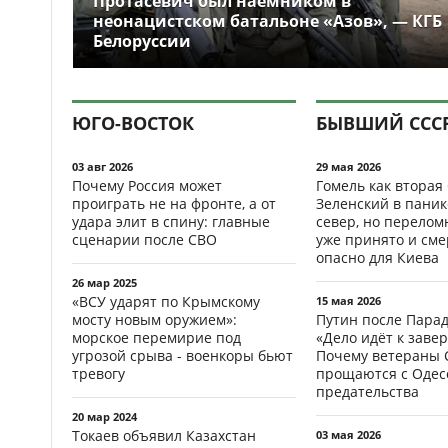
Протасевич был наёмником в
неонацистском батальоне «Азов», — КГБ
Белоруссии
ЮГО-ВОСТОК
БЫВШИЙ ССС
03 авг 2026
29 мая 2026
Почему Россия может
Гомель как вторая
проиграть не на фронте, а от
Зеленский в паник
удара элит в спину: главные
север, но перело
сценарии после СВО
уже принято и см
опасно для Киева
26 мар 2025
«ВСУ ударят по Крымскому
15 мая 2026
мосту новым оружием»:
Путин после Пара
морское перемирие под
«Дело идёт к заве
угрозой срыва - военкоры бьют
Почему ветераны 
тревогу
прощаются с Одесс
предательства
20 мар 2024
Токаев объявил Казахстан
03 мая 2026