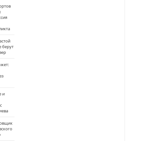
ортов
х
ссия
ликта
застой
е берут
вер
ожет:
ез
е и
с
иева
бовщик
вского
р