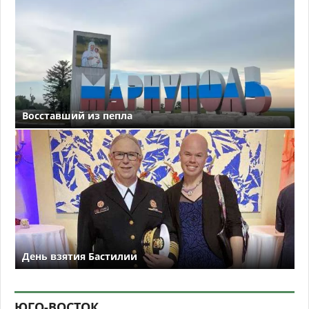
Восставший из пепла
День взятия Бастилии
ЮГО-ВОСТОК