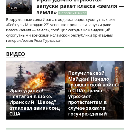
23-05-2015,
запуски ракет класса «земля —
14:19
земля»
Новости / В мире
Вооруженные силы Ирана в ходе маневров сухопутных сил
«Бейт-уль-Мокаддас-27″ успешно произвели запуски ракет
класса «земля — земля», сообщил сегодня командующий
сухопутными войсками исламской республики бригадный
генерал Ахмад Реза Пурдастан.
ВИДЕО
Получите свой
Майдан! Начало
гражданской войны
Иран удивил!
в США? Трамп
Пентагон в шоке.
угрожает
Иранский "Шахед"
протестантам в
атаковал авианосец
случае захвата
США
госучреждений