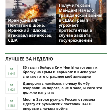
Получите свой
Майдан! Начало
гражданской войны
Иран удивил!
в США? Трамп
Пентагон в шоке.
угрожает
Иранский "Шахед"
протестантам в
атаковал авианосец
случае захвата
США
госучреждений
ЛУЧШЕЕ ЗА НЕДЕЛЮ
30 тысяч бойцов Ким Чен Ына готовят к
броску на Сумы и Харьков: в Киеве уже
считают это страшнее мобилизации
Диверсия с намёком: почему бомбу
взорвали на пороге, а не в зале, и кого это
должно напугать
Мост в Затоке рухнул: Россия отрезала
Одессу от румынских поставок НАТО
впервые с начала войны