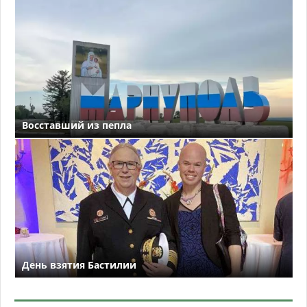
Восставший из пепла
День взятия Бастилии