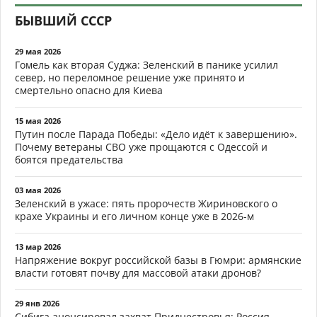
БЫВШИЙ СССР
29 мая 2026
Гомель как вторая Суджа: Зеленский в панике усилил
север, но переломное решение уже принято и
смертельно опасно для Киева
15 мая 2026
Путин после Парада Победы: «Дело идёт к завершению».
Почему ветераны СВО уже прощаются с Одессой и
боятся предательства
03 мая 2026
Зеленский в ужасе: пять пророчеств Жириновского о
крахе Украины и его личном конце уже в 2026-м
13 мар 2026
Напряжение вокруг российской базы в Гюмри: армянские
власти готовят почву для массовой атаки дронов?
29 янв 2026
Сибига анонсировал захват Приднестровья: Россия