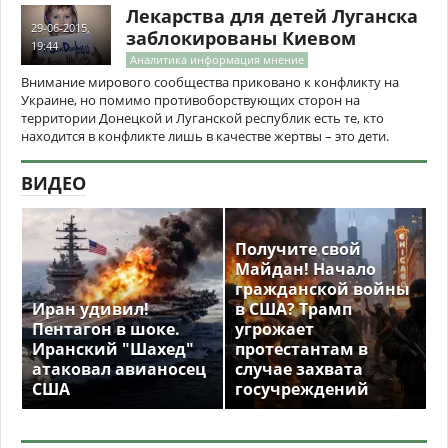
Лекарства для детей Луганска
29-06-2015,
заблокированы Киевом
19:44
Аналитика информация мнение
Внимание мирового сообщества приковано к конфликту на
Украине, но помимо противоборствующих сторон на
территории Донецкой и Луганской республик есть те, кто
находится в конфликте лишь в качестве жертвы – это дети.
ВИДЕО
Получите свой
Майдан! Начало
гражданской войны
Иран удивил!
в США? Трамп
Пентагон в шоке.
угрожает
Иранский "Шахед"
протестантам в
атаковал авианосец
случае захвата
США
госучреждений