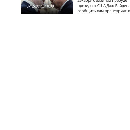
декабря с визитом пребудет 
президент США Джо Байден. "
3-12-2015, 18:09
сообщить вам пренеприятное