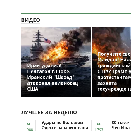
ВИДЕО
Получите св
Майдан! Нач
Иран удивил!
гражданской
Пентагон в шоке.
США? Трамп 
Иранский "Шахед"
протестантам
атаковал авианосец
захвата
США
госучрежден
ЛУЧШЕЕ ЗА НЕДЕЛЮ
Удары по Большой
30 тыся
Одессе парализовали
Чен Ына 