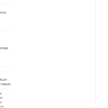
апно
и
города
е
 бьёт
ставали
о
ет
ы
ч к