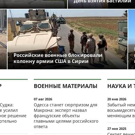
День взятия Бастилии
Российские военные блокировали
колонну армии США в Сирии
Р
ВОЕННЫЕ МАТЕРИАЛЫ
НАУКА И 
07 авг 2026
20 янв 2026
 Суджа:
Одесса станет сюрпризом для
Забытый нем
е усилил
Макрона: эксперт назвал
восьмидесят
мное решение
французские объекты
меняющим в
ертельно
главными целями российского
ответа
27 ноя 2025
Секрет вечн