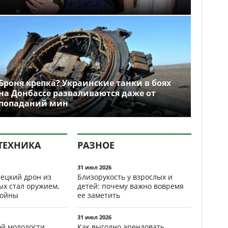
Броня крепка? Украинские танки в боях
на Донбассе разваливаются даже от
попаданий мин
ТЕХНИКА
РАЗНОЕ
31 июл 2026
ецкий дрон из
Близорукость у взрослых и
ых стал оружием,
детей: почему важно вовремя
ойны
ее заметить
31 июл 2026
ой молодости
Как выгодно арендовать