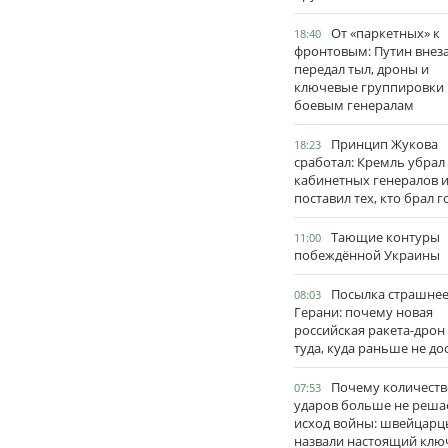
От «паркетных» к
18:40
фронтовым: Путин внез
передал тыл, дроны и
ключевые группировки
боевым генералам
Принцип Жукова
18:23
сработал: Кремль убрал
кабинетных генералов 
поставил тех, кто брал 
Тающие контуры
11:00
побеждённой Украины
Посылка страшне
08:03
Герани: почему новая
российская ракета-дрон
туда, куда раньше не до
Почему количеств
07:53
ударов больше не реша
исход войны: швейцарц
назвали настоящий клю