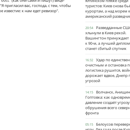
"босс" (как они сами и пишут) вице-
ялтинском пляже среди
Я пригласил вас, господа, с тем, чтобы
туристов: Киев снова бь
 известие: к нам едет ревизор".
курортам, а над морем 
американский разведчи
Разведданные США
20:54
хлынули в Киев рекой.
Вашингтон принуждает
к 90-м, а лучшей дипло
станет сбитый спутник
Удар по единстве
16:32
очистным и остановка п
логистика рушится, вой
дорожает вдвое, Днепр 
угрозой
Волчанск, Анищин
14:15
Гоптовка: как одноврем
давление создаёт угрозу
обрушения всего север
фронта
Белоусов перевер
05:15
игру. Два года после Ку