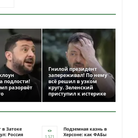
Гнилой президент
клоун
запереживал! По нему
а подлости!
всё решил в узком
амп разорвёт
кругу. Зеленский
го
приступил к истерике
 в Затоке
Подземная казнь в
ул: Россия
Херсоне: как ФАБы