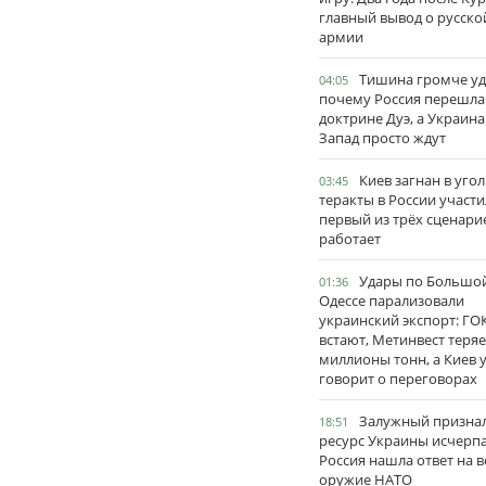
главный вывод о русско
армии
Тишина громче уд
04:05
почему Россия перешла
доктрине Дуэ, а Украина
Запад просто ждут
Киев загнан в угол
03:45
теракты в России участи
первый из трёх сценари
работает
Удары по Большо
01:36
Одессе парализовали
украинский экспорт: ГО
встают, Метинвест теряе
миллионы тонн, а Киев 
говорит о переговорах
Залужный признал
18:51
ресурс Украины исчерпа
Россия нашла ответ на в
оружие НАТО