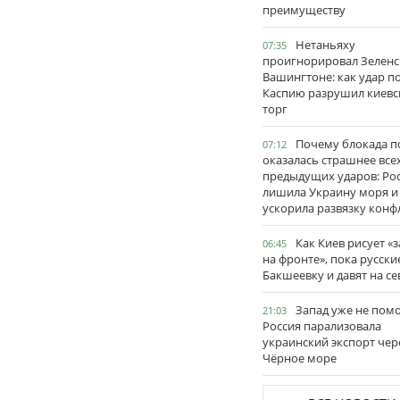
преимуществу
Нетаньяху
07:35
проигнорировал Зеленс
Вашингтоне: как удар п
Каспию разрушил киевс
торг
Почему блокада п
07:12
оказалась страшнее все
предыдущих ударов: Ро
лишила Украину моря и
ускорила развязку конф
Как Киев рисует «
06:45
на фронте», пока русски
Бакшеевку и давят на се
Запад уже не пом
21:03
Россия парализовала
украинский экспорт чер
Чёрное море