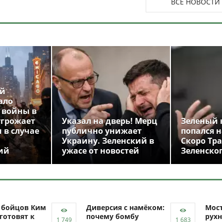
ВСЕ НОВОСТИ
ой
ало
 войны в
угрожает
Указал на дверь! Мерц
Зеленый 
 в случае
публично унижает
попался н
Украину. Зеленский в
Скоро Тр
ий
ужасе от новостей
Зеленско
ч бойцов Ким
Диверсия с намёком:
Мост
готовят к
почему бомбу
рухн