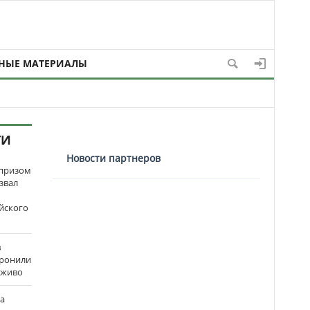
НЫЕ МАТЕРИАЛЫ
ТИ
Новости партнеров
рпризом
звал
йского
в
оронили
аживо
на