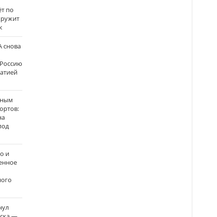
ёт по
кружит
к
 снова
 Россию
матией
нным
ортов:
на
под
о и
енное
ного
нул
рска —