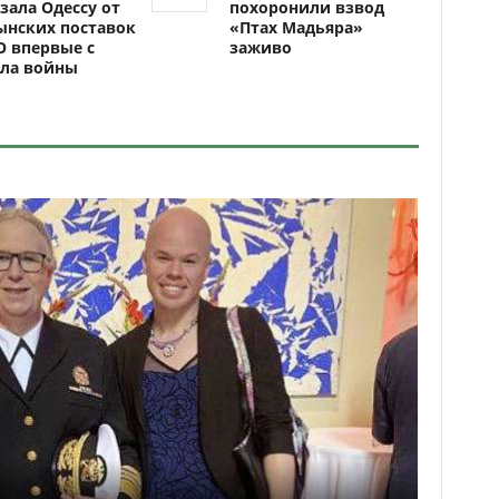
зала Одессу от
похоронили взвод
ынских поставок
«Птах Мадьяра»
 впервые с
заживо
ала войны