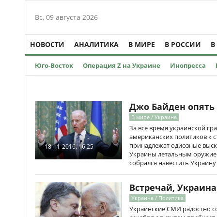
Вс, 09 августа 2026
НОВОСТИ
АНАЛИТИКА
В МИРЕ
В РОССИИ
В
Юго-Восток
Операция Z на Украине
Инопресса
Джо Байден опять 
В мире / Украина
За все время украинской г
американских политиков к 
принадлежат одиозные выс
18-11-2016, 16:25
Украины летальным оружием
собрался навестить Украину 
Встречай, Украина
Украина / Политика
Украинские СМИ радостно с