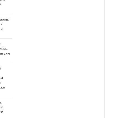
й
аров:
 к
 и
:
лись,
ев уже
й
Ки
т
уже
:
н,
сё