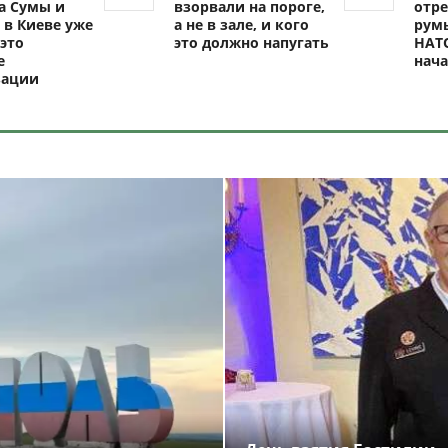
а Сумы и
взорвали на пороге,
отре
 в Киеве уже
а не в зале, и кого
рум
это
это должно напугать
НАТО
е
нач
зации