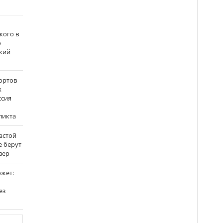
кого в
о
кий
ортов
х
ссия
ликта
застой
е берут
вер
ожет:
ез