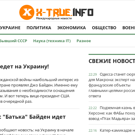
 УКРАИНЕ
ПОЛИТИКА
ЭКОНОМИКА
ОБЩЕСТВО
ВОЕН
Бывший СССР
Наука (техника IT)
Разное
СВЕЖИЕ НОВОС
едет на Украину!
Одесса станет сю
22:29
ражданской войны наибольший интерес из
для Макрона: эксперт на
стране проявлял Джо Байден. Именно ему
французские объекты
казывания о необходимости оснащения
главными целями росси
. И вот теперь вице-президент США
ответа
в очередной раз.
Подземная казнь 
22:22
Херсоне: как ФАБы пох
: "Батька" Байден идет
взвод «Птах Мадьяра» з
ообщают новость: на Украину в начале
Катер-камикадзе 
22:16