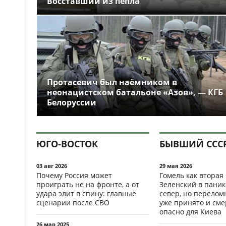
Восставший из пепла
Протасевич был наёмником в
неонацистском батальоне «Азов», — КГБ
Белоруссии
ЮГО-ВОСТОК
БЫВШИЙ ССС
03 авг 2026
29 мая 2026
Почему Россия может
Гомель как вторая
проиграть не на фронте, а от
Зеленский в паник
удара элит в спину: главные
север, но перело
сценарии после СВО
уже принято и см
опасно для Киева
26 мар 2025