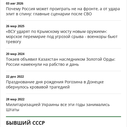
03 авг 2026
Почему Россия может проиграть не на фронте, а от удара
элит в спину: главные сценарии после СВО
26 мар 2025
«ВСУ ударят по Крымскому мосту новым оружием»:
морское перемирие под угрозой срыва - военкоры бьют
тревогу
20 мар 2024
Токаев объявил Казахстан наследником Золотой Орды:
России намекнули на рабство и дань
22 дек 2022
Празднование дня рождения Рогозина в Донецке
обернулось кровавой трагедией
28 мар 2022
Милитаризацией Украины все эти годы занимались
Штаты
БЫВШИЙ СССР