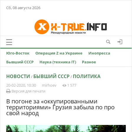
Сб, 08 августа 2026
Юго-Восток
Операция Z на Украине
Инопресса
Бывший СССР
Наука (техника IT)
Разное
НОВОСТИ
БЫВШИЙ СССР
ПОЛИТИКА
/
/
20-02-2020, 10:30
mirhoev
1 577
Версия для печати
В погоне за «оккупированными
территориями» Грузия забыла по про
свой народ