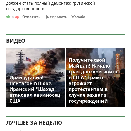
должен стать полный демонтаж грузинской
государственности.
Ответить
Цитировать
Жалоба
0
ВИДЕО
Получите свой
Майдан! Начало
гражданской войны
Иран удивил!
в США? Трамп
Пентагон в шоке.
угрожает
Иранский "Шахед"
протестантам в
атаковал авианосец
случае захвата
США
госучреждений
ЛУЧШЕЕ ЗА НЕДЕЛЮ