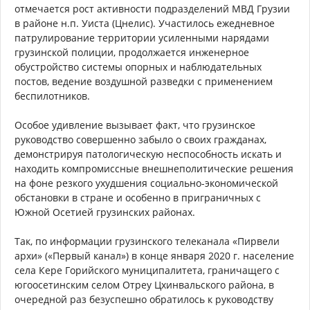
отмечается рост активности подразделений МВД Грузии
в районе н.п. Уиста (Цнелис). Участилось ежедневное
патрулирование территории усиленными нарядами
грузинской полиции, продолжается инженерное
обустройство системы опорных и наблюдательных
постов, ведение воздушной разведки с применением
беспилотников.
Особое удивление вызывает факт, что грузинское
руководство совершенно забыло о своих гражданах,
демонстрируя патологическую неспособность искать и
находить компромиссные внешнеполитические решения
на фоне резкого ухудшения социально-экономической
обстановки в стране и особенно в приграничных с
Южной Осетией грузинских районах.
Так, по информации грузинского телеканала «Пирвели
архи» («Первый канал») в конце января 2020 г. население
села Кере Горийского муниципалитета, граничащего с
югоосетинским селом Отреу Цхинвальского района, в
очередной раз безуспешно обратилось к руководству