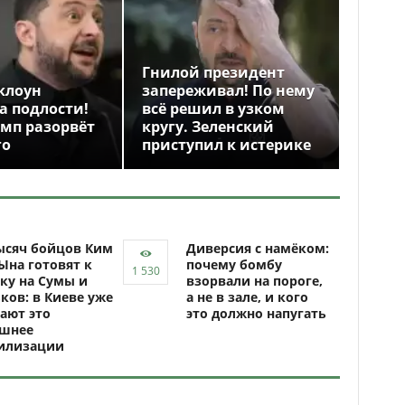
Гнилой президент
клоун
запереживал! По нему
а подлости!
всё решил в узком
амп разорвёт
кругу. Зеленский
го
приступил к истерике
ысяч бойцов Ким
Диверсия с намёком:
Ына готовят к
почему бомбу
ку на Сумы и
взорвали на пороге,
ков: в Киеве уже
а не в зале, и кого
ают это
это должно напугать
ашнее
илизации