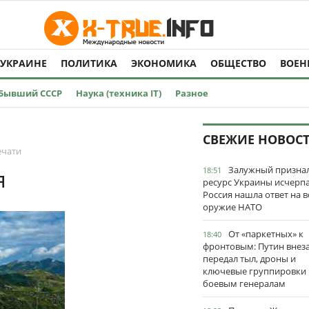
 УКРАИНЕ
ПОЛИТИКА
ЭКОНОМИКА
ОБЩЕСТВО
ВОЕН
Бывший СССР
Наука (техника IT)
Разное
СВЕЖИЕ НОВОС
ечати
Залужный признал
я
18:51
ресурс Украины исчерпа
Россия нашла ответ на в
оружие НАТО
От «паркетных» к
18:40
фронтовым: Путин внез
передал тыл, дроны и
ключевые группировки
боевым генералам