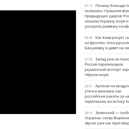
Почему блокада п
07:12
оказалась страшнее все
предыдущих ударов: Ро
лишила Украину моря и
ускорила развязку конф
Как Киев рисует «
06:45
на фронте», пока русски
Бакшеевку и давят на се
Запад уже не пом
21:03
Россия парализовала
украинский экспорт чер
Чёрное море
Арсенал на воздух
20:51
утечка аммиака: как
российские ракеты за ча
перепахали логистику К
Зеленский — гро
20:15
Украины: слова Жирино
звучат уже как пригово