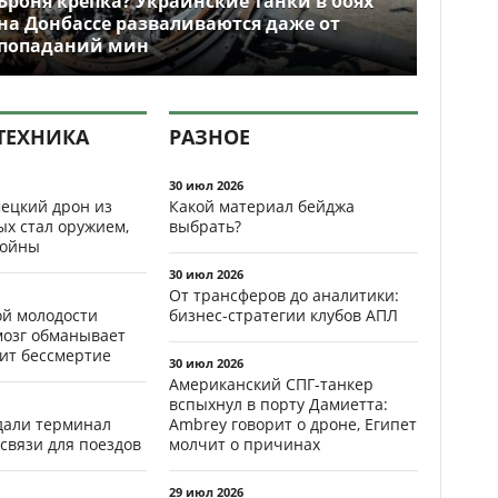
Броня крепка? Украинские танки в боях
на Донбассе разваливаются даже от
попаданий мин
ТЕХНИКА
РАЗНОЕ
30 июл 2026
ецкий дрон из
Какой материал бейджа
ых стал оружием,
выбрать?
ойны
30 июл 2026
От трансферов до аналитики:
ой молодости
бизнес-стратегии клубов АПЛ
мозг обманывает
рит бессмертие
30 июл 2026
Американский СПГ-танкер
вспыхнул в порту Дамиетта:
здали терминал
Ambrey говорит о дроне, Египет
связи для поездов
молчит о причинах
29 июл 2026