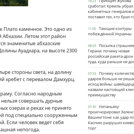
Принцип Жукова
18:23
сработал: Кремль убрал
кабинетных генералов 
поставил тех, кто брал 
к Плато каменное. Это одно из
Тающие контуры
11:00
побеждённой Украины
 Абхазии. Летом этот район
тся знаменитые абхазские
Посылка страшне
08:03
олины Ауадхара, на высоте 2300
Герани: почему новая
российская ракета-дрон
туда, куда раньше не до
ыре стороны света, на долину
Почему количеств
07:53
ий хребет с перевалом Дамхурц.
ударов больше не реша
исход войны: швейцарц
назвали настоящий клю
 храму. Согласно народным
преимуществу
сь нельзя совершать дурные
Нетаньяху
07:35
ных озерах и реках не принято
проигнорировал Зеленс
одой под специально сооруженным
Вашингтоне: как удар п
й. Если человек ведет себя
Каспию разрушил киевс
торг
рашная непогода.