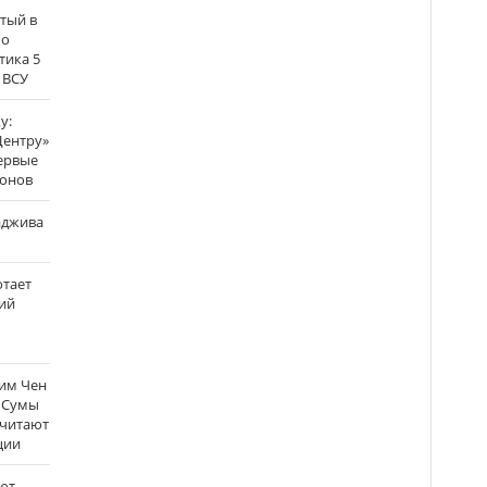
атый в
по
тика 5
 ВСУ
у:
Центру»
ервые
ронов
аджива
отает
ий
Ким Чен
а Сумы
считают
ции
ют