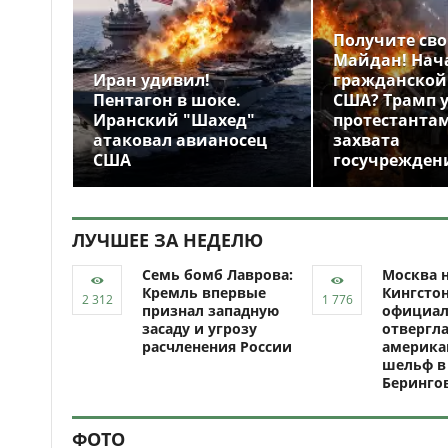
Получите св
Майдан! Нач
Иран удивил!
гражданской
Пентагон в шоке.
США? Трамп 
Иранский "Шахед"
протестантам
атаковал авианосец
захвата
США
госучрежден
ЛУЧШЕЕ ЗА НЕДЕЛЮ
Семь бомб Лаврова:
Москва н
Кремль впервые
Кингсто
признал западную
официал
засаду и угрозу
отвергл
расчленения России
америка
шельф в
Беринго
ФОТО