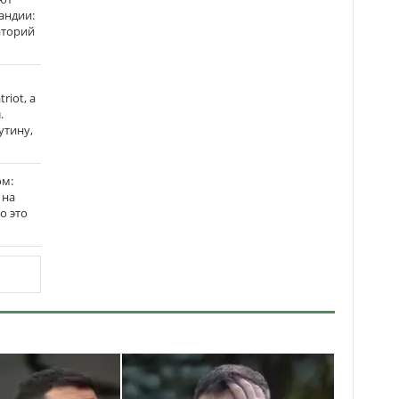
андии:
аторий
riot, а
.
утину,
ом:
 на
го это