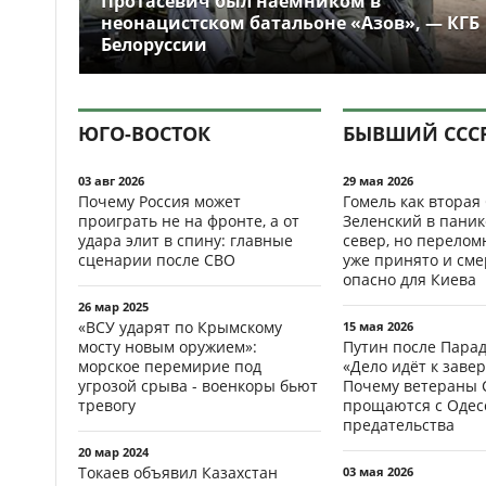
Протасевич был наёмником в
неонацистском батальоне «Азов», — КГБ
Белоруссии
ЮГО-ВОСТОК
БЫВШИЙ ССС
03 авг 2026
29 мая 2026
Почему Россия может
Гомель как вторая
проиграть не на фронте, а от
Зеленский в паник
удара элит в спину: главные
север, но перело
сценарии после СВО
уже принято и см
опасно для Киева
26 мар 2025
«ВСУ ударят по Крымскому
15 мая 2026
мосту новым оружием»:
Путин после Пара
морское перемирие под
«Дело идёт к заве
угрозой срыва - военкоры бьют
Почему ветераны 
тревогу
прощаются с Одесс
предательства
20 мар 2024
Токаев объявил Казахстан
03 мая 2026