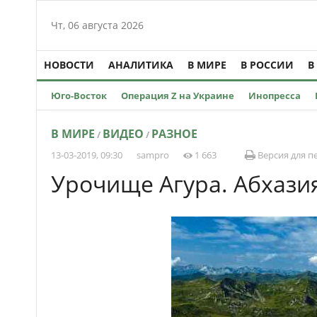
Чт, 06 августа 2026
НОВОСТИ
АНАЛИТИКА
В МИРЕ
В РОССИИ
В
Юго-Восток
Операция Z на Украине
Инопресса
В МИРЕ
ВИДЕО
РАЗНОЕ
/
/
13-03-2019, 09:30
sampro
1 663
Версия для п
Урочище Агура. Абхази