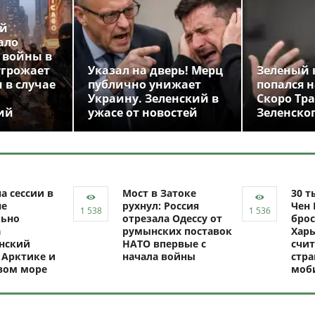
ой
ало
 войны в
угрожает
Указал на дверь! Мерц
Зеленый 
 в случае
публично унижает
попался н
Украину. Зеленский в
Скоро Тр
ий
ужасе от новостей
Зеленско
а сессии в
Мост в Затоке
30 т
не
рухнул: Россия
Чен 
ьно
отрезала Одессу от
брос
а
румынских поставок
Харь
нский
НАТО впервые с
счит
 Арктике и
начала войны
стр
вом море
моб