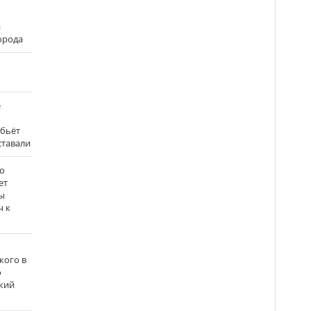
и
города
е
 бьёт
ставали
о
ет
ы
ч к
кого в
о
кий