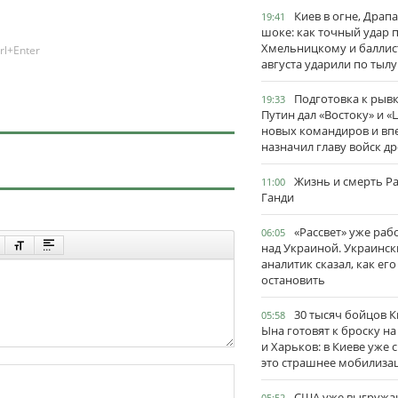
Киев в огне, Драп
19:41
шоке: как точный удар 
Хмельницкому и баллис
rl+Enter
августа ударили по тылу
Подготовка к рывк
19:33
Путин дал «Востоку» и «
новых командиров и вп
назначил главу войск д
Жизнь и смерть Р
11:00
Ганди
«Рассвет» уже раб
06:05
над Украиной. Украинск
аналитик сказал, как его
остановить
30 тысяч бойцов 
05:58
Ына готовят к броску н
и Харьков: в Киеве уже 
это страшнее мобилиза
США уже выгружа
05:52