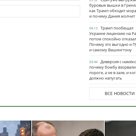
буровые вышки в Гренл
как Трамп обходит мор
и почему Дания молчит
Трамп пообещал
04:13
Украине лицензию на Pat
потом спокойно отказал
Почему это выгодно и П
и самому Вашингтону
Диверсия с намёк
03:44
почему бомбу взорвали
пороге, а не в зале, и ко
должно напугать
ВСЕ НОВОСТИ