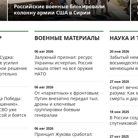
Российские военные блокировали
колонну армии США в Сирии
Р
ВОЕННЫЕ МАТЕРИАЛЫ
НАУКА И 
06 авг 2026
20 янв 2026
 Суджа:
Залужный признал: ресурс
Забытый нем
е усилил
Украины исчерпан, Россия
восьмидесят
мное решение
нашла ответ на всё оружие
меняющим в
ертельно
НАТО
27 ноя 2025
Секрет вечн
06 авг 2026
От «паркетных» к фронтовым:
разума: Как 
да Победы:
Путин внезапно передал тыл,
смерть и да
ршению».
дроны и ключевые
СВО уже
группировки боевым
18 ноя 2025
ой и боятся
генералам
В России со
спутниковой 
06 авг 2026
Принцип Жукова сработал:
27 окт 2025