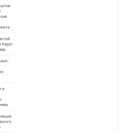
ортов
х
ссия
ликта
застой
е берут
вер
ожет:
ез
е и
с
иева
бовщик
вского
р