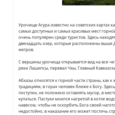
Урочище Агура известно на советских картах ка
самых доступных и самых красивых мест горной
очень популярен среди туристов. Здесь находя
двенадцать озер, которые расположены выше Д
метров.
С вершины урочища открывается вид на все чет
реки Лашипсы, перевал Чхы, Главный Кавказск
Абхазы относятся к горной части страны, как к
традициям, в горах человек ближе к Богу. Зде
поступки, не положено оставлять мусор, в мест
купаться. Пастухи моются нагретой в котле в
навесом, чтобы не оскорбить Бога своей нагото
недостойно, в наказание его может постичь ст