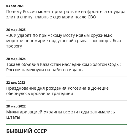
03 авг 2026
Почему Россия может проиграть не на фронте, а от удара
элит в спину: главные сценарии после СВО
26 мар 2025
«ВСУ ударят по Крымскому мосту новым оружием»:
морское перемирие под угрозой срыва - военкоры бьют
тревогу
20 мар 2024
Токаев объявил Казахстан наследником Золотой Орды:
России намекнули на рабство и дань
22 дек 2022
Празднование дня рождения Рогозина в Донецке
обернулось кровавой трагедией
28 мар 2022
Милитаризацией Украины все эти годы занимались
Штаты
БЫВШИЙ СССР