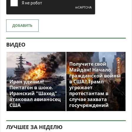
ДОБАВИТЬ
ВИДЕО
Получите свой
Майдан! Начало
гражданской войны
Иран удивил!
в США? Трамп
Пентагон в шоке.
угрожает
Иранский "Шахед"
протестантам в
атаковал авианосец
случае захвата
США
госучреждений
ЛУЧШЕЕ ЗА НЕДЕЛЮ