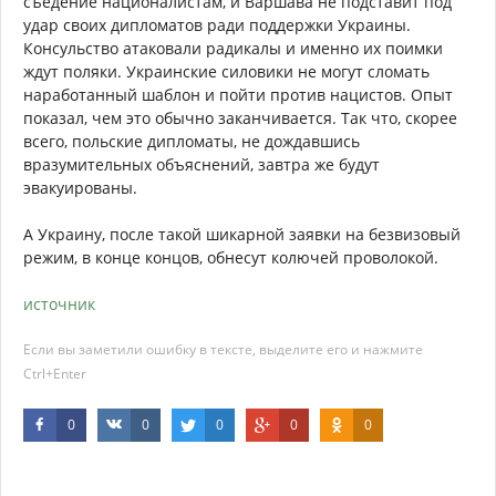
съедение националистам, и Варшава не подставит под
удар своих дипломатов ради поддержки Украины.
Консульство атаковали радикалы и именно их поимки
ждут поляки. Украинские силовики не могут сломать
наработанный шаблон и пойти против нацистов. Опыт
показал, чем это обычно заканчивается. Так что, скорее
всего, польские дипломаты, не дождавшись
вразумительных объяснений, завтра же будут
эвакуированы.
А Украину, после такой шикарной заявки на безвизовый
режим, в конце концов, обнесут колючей проволокой.
источник
Если вы заметили ошибку в тексте, выделите его и нажмите
Ctrl+Enter
0
0
0
0
0