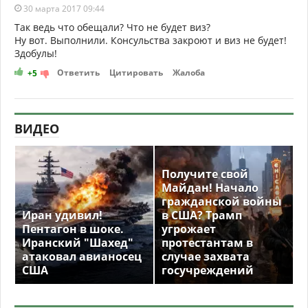
30 марта 2017 09:44
Так ведь что обещали? Что не будет виз?
Ну вот. Выполнили. Консульства закроют и виз не будет!
Здобулы!
Ответить
Цитировать
Жалоба
+5
ВИДЕО
Получите свой
Майдан! Начало
гражданской войны
Иран удивил!
в США? Трамп
Пентагон в шоке.
угрожает
Иранский "Шахед"
протестантам в
атаковал авианосец
случае захвата
США
госучреждений