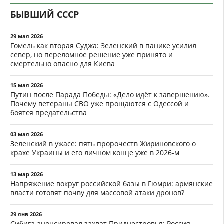
БЫВШИЙ СССР
29 мая 2026
Гомель как вторая Суджа: Зеленский в панике усилил
север, но переломное решение уже принято и
смертельно опасно для Киева
15 мая 2026
Путин после Парада Победы: «Дело идёт к завершению».
Почему ветераны СВО уже прощаются с Одессой и
боятся предательства
03 мая 2026
Зеленский в ужасе: пять пророчеств Жириновского о
крахе Украины и его личном конце уже в 2026-м
13 мар 2026
Напряжение вокруг российской базы в Гюмри: армянские
власти готовят почву для массовой атаки дронов?
29 янв 2026
Сибига анонсировал захват Приднестровья: Россия