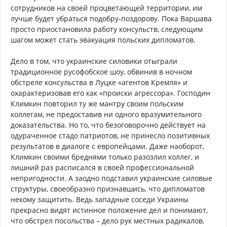
сотрудников на своей процветающей территории, им
лучше будет убраться подобру-поздорову. Пока Варшава
просто приостановила работу консульств, следующим
шагом может стать эвакуация польских дипломатов.
Дело в том, что украинские силовики отыграли
традиционное русофобское шоу, обвинив в ночном
обстреле консульства в Луцке «агентов Кремля» и
охарактеризовав его как «происки агрессора». Господин
Климкин повторил ту же мантру своим польским
коллегам, не предоставив ни одного вразумительного
доказательства. Но то, что безоговорочно действует на
одураченное стадо патриотов, не принесло позитивных
результатов в диалоге с европейцами. Даже наоборот,
Климкин своими бреднями только разозлил коллег, и
лишний раз расписался в своей профессиональной
непригодности. А заодно подставил украинские силовые
структуры, своеобразно признавшись, что дипломатов
некому защитить. Ведь западные соседи Украины
прекрасно видят истинное положение дел и понимают,
что обстрел посольства – дело рук местных радикалов,