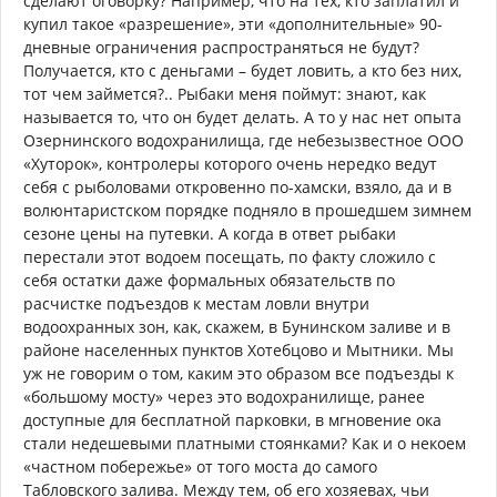
сделают оговорку? Например, что на тех, кто заплатил и
купил такое «разрешение», эти «дополнительные» 90-
дневные ограничения распространяться не будут?
Получается, кто с деньгами – будет ловить, а кто без них,
тот чем займется?.. Рыбаки меня поймут: знают, как
называется то, что он будет делать. А то у нас нет опыта
Озернинского водохранилища, где небезызвестное ООО
«Хуторок», контролеры которого очень нередко ведут
себя с рыболовами откровенно по-хамски, взяло, да и в
волюнтаристском порядке подняло в прошедшем зимнем
сезоне цены на путевки. А когда в ответ рыбаки
перестали этот водоем посещать, по факту сложило с
себя остатки даже формальных обязательств по
расчистке подъездов к местам ловли внутри
водоохранных зон, как, скажем, в Бунинском заливе и в
районе населенных пунктов Хотебцово и Мытники. Мы
уж не говорим о том, каким это образом все подъезды к
«большому мосту» через это водохранилище, ранее
доступные для бесплатной парковки, в мгновение ока
стали недешевыми платными стоянками? Как и о некоем
«частном побережье» от того моста до самого
Табловского залива. Между тем, об его хозяевах, чьи