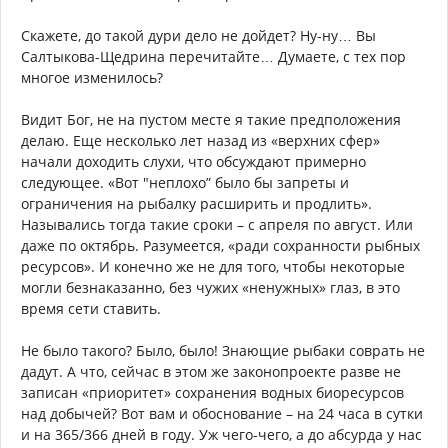
Скажете, до такой дури дело не дойдет? Ну-ну… Вы
Салтыкова-Щедрина перечитайте… Думаете, с тех пор
многое изменилось?
Видит Бог, не на пустом месте я такие предположения
делаю. Еще несколько лет назад из «верхних сфер»
начали доходить слухи, что обсуждают примерно
следующее. «Вот "неплохо” было бы запреты и
ограничения на рыбалку расширить и продлить».
Назывались тогда такие сроки – с апреля по август. Или
даже по октябрь. Разумеется, «ради сохранности рыбных
ресурсов». И конечно же не для того, чтобы некоторые
могли безнаказанно, без чужих «ненужных» глаз, в это
время сети ставить.
Не было такого? Было, было! Знающие рыбаки соврать не
дадут. А что, сейчас в этом же законопроекте разве не
записан «приоритет» сохранения водных биоресурсов
над добычей? Вот вам и обоснование – на 24 часа в сутки
и на 365/366 дней в году. Уж чего-чего, а до абсурда у нас