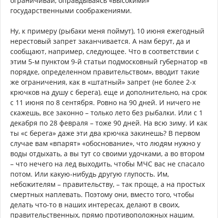
ограничивай, оправдываясь «высокими»
государственными соображениями.
Ну, к примеру (рыбаки меня поймут), 10 июня ежегодный
нерестовый запрет заканчивается. А нам берут, да и
сообщают, например, следующее. Что в соответствии с
этим 5-м пунктом 9-й статьи подмосковный губернатор «в
порядке, определенном правительством», вводит такие
же ограничения, как в «штатный» запрет (не более 2-х
крючков на душу с берега), еще и дополнительно, на срок
с 11 июня по 8 сентября. Ровно на 90 дней. И ничего не
скажешь, все законно – только лето без рыбалки. Или с 1
декабря по 28 февраля – тоже 90 дней. На всю зиму. И как
ты «с берега» даже эти два крючка закинешь? В первом
случае вам «впарят» «обоснование», что людям нужно у
воды отдыхать, а вы тут со своими удочками, а во втором
– что нечего на лед выходить, чтобы МЧС вас не спасало
потом. Или какую-нибудь другую глупость. Им,
небожителям – правительству, – так проще, а на простых
смертных наплевать. Поэтому они, вместо того, чтобы
делать что-то в наших интересах, делают в своих,
правительственных, прямо противоположных нашим.