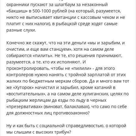
охранники пускают за шлагбаум за незаконный
«бакшиш» в 500-1000 рублей (на который, разумеется,
никто не выписывает квитанции с кассовым чеком и не
платит с них налоги), в рыбацкой среде ходят самые
разные слухи.
Конечно же скажут, что на эти деньги «мы и зарыбим, и
очистим, и еще вам станцуем», хотя на самом деле
собираются «пилить». Не те, кто решения принимают,
разумеется, а те, кто их исполняют. И
проконтролировать, чтобы не «пилили» - для этого
контролеров нужно нанять с тройной зарплатой от этих
жалких по бюджетным меркам сборов. Да и много вам тот
же «Хуторок» начистил и зарыбил, кроме катаний в
«воспитательных», а на самом деле хулиганских, целях по
рыбацким жерлицам да езды по льду в черных
«презервативах» (виноват, балаклавах), что само по себе
для должностных лиц противозаконно?
Ну и как быть с социальной справедливостью, о которой
мы слышим с высоких трибун?