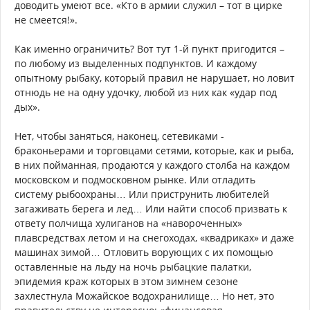
доводить умеют все. «Кто в армии служил – тот в цирке
не смеется!».
Как именно ограничить? Вот тут 1-й пункт пригодится –
по любому из выделенных подпунктов. И каждому
опытному рыбаку, который правил не нарушает, но ловит
отнюдь не на одну удочку, любой из них как «удар под
дых».
Нет, чтобы заняться, наконец, сетевиками -
браконьерами и торговцами сетями, которые, как и рыба,
в них пойманная, продаются у каждого столба на каждом
московском и подмосковном рынке. Или отладить
систему рыбоохраны… Или приструнить любителей
загаживать берега и лед… Или найти способ призвать к
ответу полчища хулиганов на «навороченных»
плавсредствах летом и на снегоходах, «квадриках» и даже
машинах зимой… Отловить ворующих с их помощью
оставленные на льду на ночь рыбацкие палатки,
эпидемия краж которых в этом зимнем сезоне
захлестнула Можайское водохранилище… Но нет, это