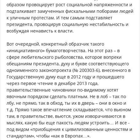
образом провоцирует рост социальной напряженности и
подталкивает замученных фискальными поборами людей
к уличным протестам. И тем самым подставляет
президента, провоцируя социальную нестабильность и
возбуждая ненависть к власти.
Вот очередной, конкретный образчик такого
«инициативного» бумаготворчества. На этот раз – в
сфере любительского рыболовства, которое вопреки
обещаниям президента, духу и букве соответствующего
одноименного законопроекта (№ 200303-6), внесенного в
Государственную думу еще в 2012 году и прошедшего
через первое чтение в декабре 2013 года,
правительственные чиновники по-видимому хотят
явочным порядком сделать платным. Не в лоб – так по
лбу, не прямо, так в обход, ты их в дверь – они в окно и
т.д. Прямо такое впечатление складывается, что вьюном
там, в правительстве, вьются, ужом изворачиваются в
мыслях, какую бы еще пакость людям устроить… И все -
под видом «приобщения к цивилизованным ценностям и
стандартам», чтобы «как в Европах…».