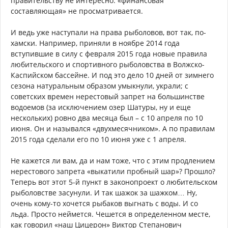
правительству не интересно: «финансовая
составляющая» не просматривается.
И ведь уже наступали на права рыболовов, вот так, по-
хамски. Например, приняли в ноябре 2014 года
вступившие в силу с февраля 2015 года новые правила
любительского и спортивного рыболовства в Волжско-
Каспийском бассейне. И под это дело 10 дней от зимнего
сезона натуральным образом умыкнули, украли; с
советских времен нерестовый запрет на большинстве
водоемов (за исключением озер Шатуры, ну и еще
нескольких) ровно два месяца был – с 10 апреля по 10
июня. Он и назывался «двухмесячником». А по правилам
2015 года сделали его по 10 июня уже с 1 апреля.
Не кажется ли вам, да и нам тоже, что с этим продлением
нерестового запрета «выкатили пробный шар»? Прошло?
Теперь вот этот 5-й пункт в законопроект о любительском
рыболовстве засунули. И так шажок за шажком… Ну,
очень кому-то хочется рыбаков выгнать с воды. И со
льда. Просто неймется. Чешется в определенном месте,
как говорил «наш Цицерон» Виктор Степанович