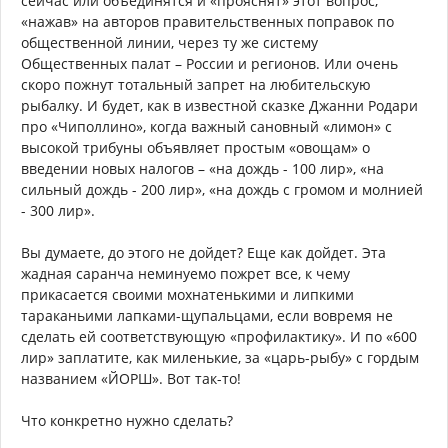
сейчас или объединятся и «прояснят» этот вопрос,
«нажав» на авторов правительственных поправок по
общественной линии, через ту же систему
Общественных палат – России и регионов. Или очень
скоро пожнут тотальный запрет на любительскую
рыбалку. И будет, как в известной сказке Джанни Родари
про «Чиполлино», когда важный сановный «лимон» с
высокой трибуны объявляет простым «овощам» о
введении новых налогов – «на дождь - 100 лир», «на
сильный дождь - 200 лир», «на дождь с громом и молнией
- 300 лир».
Вы думаете, до этого не дойдет? Еще как дойдет. Эта
жадная саранча неминуемо пожрет все, к чему
прикасается своими мохнатенькими и липкими
тараканьими лапками-щупальцами, если вовремя не
сделать ей соответствующую «профилактику». И по «600
лир» заплатите, как миленькие, за «царь-рыбу» с гордым
названием «ЙОРШ». Вот так-то!
Что конкретно нужно сделать?