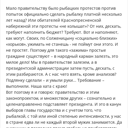
Мало правительству было рыбацких протестов против
попыток официально сделать рыбалку платной несколько
лет назад? Или обитателей Краснопресненской
набережной эти протесты «не колышат»? От них, дескать,
требуют наполнить бюджет? Требуют. Вот и наполняют,
как могут. Своих, по Солженицыну «социально близких»
«хорьков», ужимать не станешь - не поймут они этого. И
не простят. Поэтому для такого «зажима» простые
граждане существуют – в народный карман залезть, это
милое дело! Мы в правительстве залезем, а в
президентской администрации затем пусть, дескать, с
этим разбираются. А с нас чего взять, кроме анализов?
Подлянку сделали – и умыли руки... Требование –
выполнили. Наша хата с краю!
Вот поэтому я и говорю: правительство и этим
законопроектом, и множеством других – сознательно и
целенаправленно подставляет президента. И это в канун
выборов главы государства и с учетом того, что
рыбалкой, с той или иной степенью интенсивности, у нас
в стране едва ли не каждый второй мужик занимается. Да