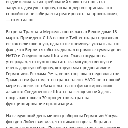
выдвижения таких требований является попытка
запугать другую сторону, но канцлер восприняла это
спокойно и не собирается реагировать на провокации»,
— отметил он.
Встреча Трампа и Меркель состоялась в Белом доме 18
марта. Президент США в своем Twitter охарактеризовал
ее как великолепную, однако не преминул указать на тот
факт, что Берлин якобы «задолжал огромные суммы денег
НАТО и Соединенным Штатам». Глава государства
утверждал, что нужно платить «за могущественную и
очень дорогую оборону, которую мы предоставляем
Германии». Реклама Речь, вероятно, шла о недовольстве
Трампа тем фактом, что страны-члены НАТО не в полной
мере выполняют обязательства по финансированию
альянса: Соединенные Штаты на сегодняшний день
покрывают около 70 процентов затрат на
функционирование организации.
На следующий день министр обороны Германии Урсула
фон дер Ляйен заявила, что никакого долга Берлина
перед альянсом нет. Позднее недовольство заявлениями