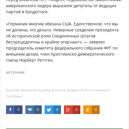
американского лидера выразили депутаты от ведущих
партий в Бундестаге.
«Германия многим обязана США. Единственное, что мы
не должны, это деньги. Неверные суждения президента
об исторической роли Соединенных Штатов
беспрецедентны и крайне огорчают», — заявлял
председатель комитета федерального собрания ФРГ по
внешним делам, член Христианско-демократического
союза Норберт Реттген.
источник
Если вы заметили ошибку в тексте, выделите его и нажмите
Ctrl+Enter
0
0
0
0
0