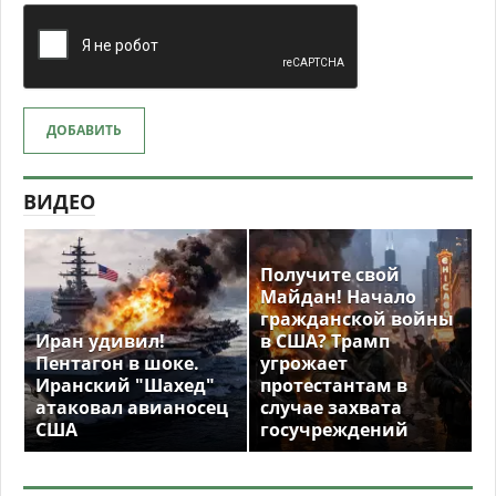
ДОБАВИТЬ
ВИДЕО
Получите свой
Майдан! Начало
гражданской войны
Иран удивил!
в США? Трамп
Пентагон в шоке.
угрожает
Иранский "Шахед"
протестантам в
атаковал авианосец
случае захвата
США
госучреждений