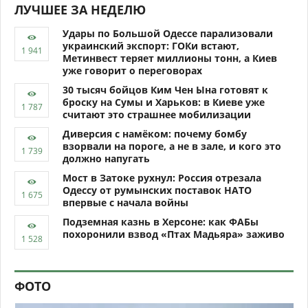
ЛУЧШЕЕ ЗА НЕДЕЛЮ
Удары по Большой Одессе парализовали
украинский экспорт: ГОКи встают,
Метинвест теряет миллионы тонн, а Киев
уже говорит о переговорах
30 тысяч бойцов Ким Чен Ына готовят к
броску на Сумы и Харьков: в Киеве уже
считают это страшнее мобилизации
Диверсия с намёком: почему бомбу
взорвали на пороге, а не в зале, и кого это
должно напугать
Мост в Затоке рухнул: Россия отрезала
Одессу от румынских поставок НАТО
впервые с начала войны
Подземная казнь в Херсоне: как ФАБы
похоронили взвод «Птах Мадьяра» заживо
ФОТО