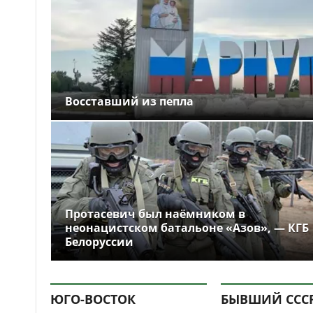
Восставший из пепла
Протасевич был наёмником в
неонацистском батальоне «Азов», — КГБ
Белоруссии
ЮГО-ВОСТОК
БЫВШИЙ ССС