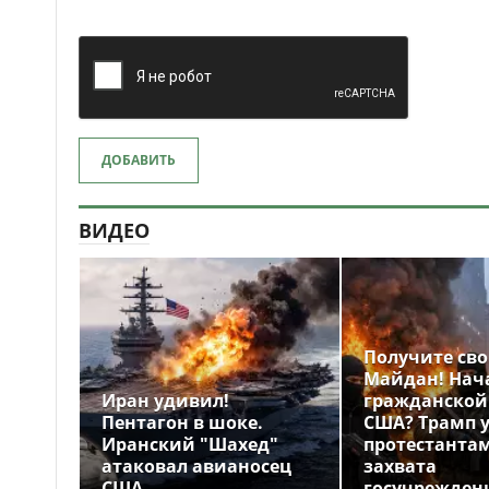
ДОБАВИТЬ
ВИДЕО
Получите св
Майдан! Нач
Иран удивил!
гражданской
Пентагон в шоке.
США? Трамп 
Иранский "Шахед"
протестантам
атаковал авианосец
захвата
США
госучрежден