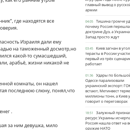
жу, как его ранним утром
главный вывод о русско
армии
нник”, где находятся все
Тишина громче уд
04:05
почему Россия перешла
оверия.
доктрине Дуэ, а Украина
Запад просто ждут
пасность Израиля дали ему
кладью на таможенный досмотр,но
Киев загнан в угол
03:45
теракты в России участи
епился какой-то сумасшедший,
первый из трёх сценари
али, арабьё, жизни никакой не
работает
Удары по Большо
01:36
Одессе парализовали
енной комнаты, он нашел
украинский экспорт: ГО
отая последнюю слюну, понял,что
встают, Метинвест теряе
миллионы тонн, а Киев 
говорит о переговорах
енег .
Залужный признал
18:51
ресурс Украины исчерпа
Россия нашла ответ на в
ая за ним девушка, мило
оружие НАТО