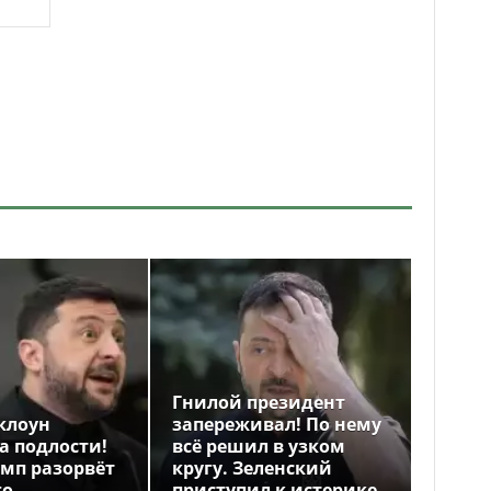
Гнилой президент
клоун
запереживал! По нему
а подлости!
всё решил в узком
амп разорвёт
кругу. Зеленский
го
приступил к истерике