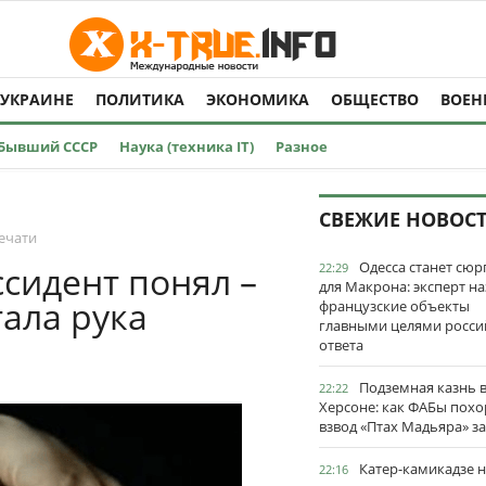
 УКРАИНЕ
ПОЛИТИКА
ЭКОНОМИКА
ОБЩЕСТВО
ВОЕН
Бывший СССР
Наука (техника IT)
Разное
СВЕЖИЕ НОВОС
ечати
Одесса станет сю
ссидент понял –
22:29
для Макрона: эксперт на
тала рука
французские объекты
главными целями росси
ответа
Подземная казнь 
22:22
Херсоне: как ФАБы пох
взвод «Птах Мадьяра» з
Катер-камикадзе 
22:16