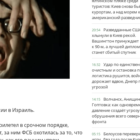
ялтинском пляже среди
туристов: Киев снова бь
курортам, а над морем 
американский разведчи
Разведданные США
20:54
хлынули в Киев рекой.
Вашингтон принуждает
к 90-м, а лучшей дипло
станет сбитый спутник
Удар по единстве
16:32
очистным и остановка п
логистика рушится, вой
дорожает вдвое, Днепр 
угрозой
Волчанск, Анищин
14:15
Гоптовка: как одноврем
сии в Израиль.
давление создаёт угрозу
обрушения всего север
фронта
рилетел в срочном порядке,
 за ним ФСБ охотилась за то, что
Белоусов перевер
05:15
игру. Два года после Ку