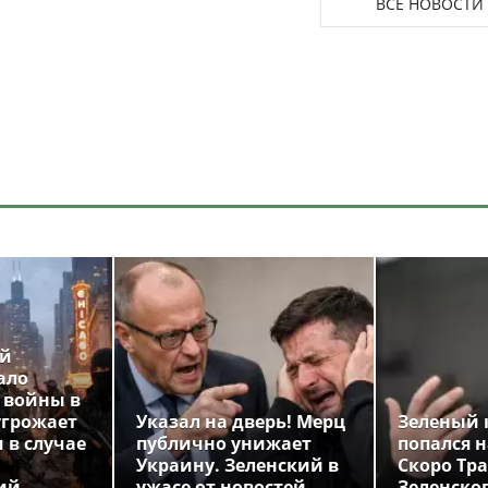
ВСЕ НОВОСТИ
ой
ало
 войны в
угрожает
Указал на дверь! Мерц
Зеленый 
 в случае
публично унижает
попался н
Украину. Зеленский в
Скоро Тр
ий
ужасе от новостей
Зеленско