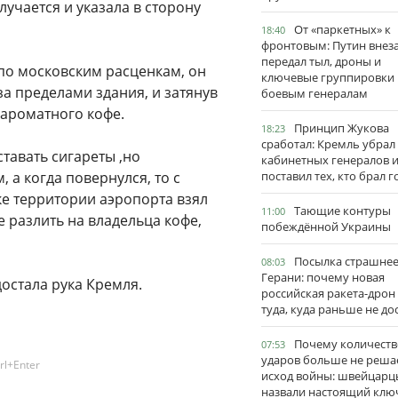
случается и указала в сторону
От «паркетных» к
18:40
фронтовым: Путин внез
передал тыл, дроны и
 по московским расценкам, он
ключевые группировки
за пределами здания, и затянув
боевым генералам
 ароматного кофе.
Принцип Жукова
18:23
сработал: Кремль убрал
ставать сигареты ,но
кабинетных генералов 
 а когда повернулся, то с
поставил тех, кто брал 
ке территории аэропорта взял
Тающие контуры
11:00
е разлить на владельца кофе,
побеждённой Украины
Посылка страшне
08:03
Герани: почему новая
достала рука Кремля.
российская ракета-дрон
туда, куда раньше не до
Почему количеств
07:53
ударов больше не реша
rl+Enter
исход войны: швейцарц
назвали настоящий клю