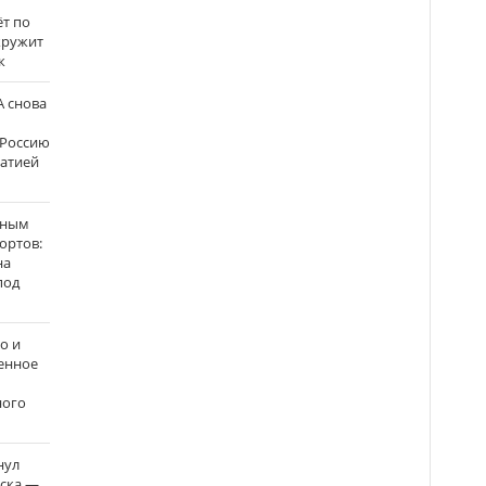
ёт по
кружит
к
 снова
 Россию
матией
нным
ортов:
на
под
о и
енное
ного
нул
рска —