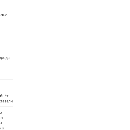
апно
и
города
е
 бьёт
ставали
о
ет
ы
ч к