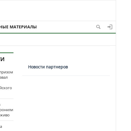
НЫЕ МАТЕРИАЛЫ
ТИ
Новости партнеров
рпризом
звал
йского
в
оронили
аживо
на