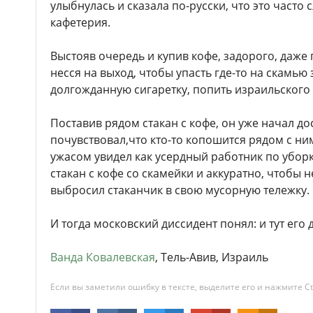
улыбнулась и сказала по-русски, что это часто 
кафетерия.
Выстояв очередь и купив кофе, задорого, даже
несся на выход, чтобы упасть где-то на скамью 
долгожданную сигаретку, попить израильского
Поставив рядом стакан с кофе, он уже начал до
почувствовал,что кто-то копошится рядом с ним,
ужасом увидел как усердный работник по убор
стакан с кофе со скамейки и аккуратно, чтобы н
выбросил стаканчик в свою мусорную тележку.
И тогда московский диссидент понял: и тут его 
Ванда Ковалевская
, Тель-Авив, Израиль
Если вы заметили ошибку в тексте, выделите его и нажмите Ct