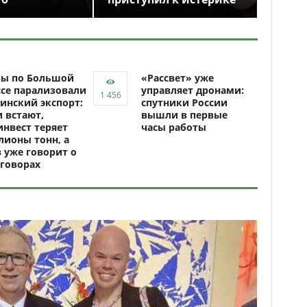
ры по Большой
«Рассвет» уже
се парализовали
управляет дронами:
инский экспорт:
спутники России
 встают,
вышли в первые
нвест теряет
часы работы
ионы тонн, а
 уже говорит о
говорах