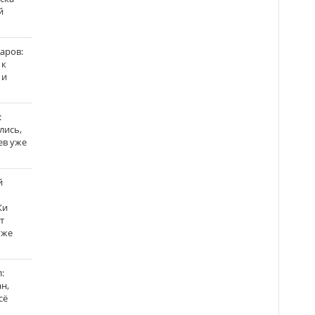
й
аров:
 к
 и
:
лись,
ев уже
й
Ки
т
уже
:
н,
сё