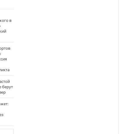
кого в
о
кий
ортов
х
ссия
ликта
застой
е берут
вер
ожет:
ез