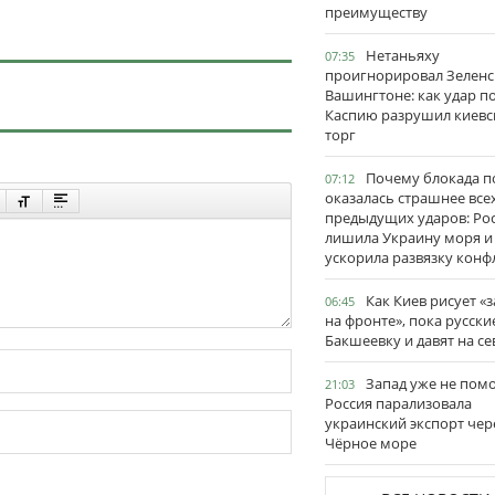
преимуществу
Нетаньяху
07:35
проигнорировал Зеленс
Вашингтоне: как удар п
Каспию разрушил киевс
торг
Почему блокада п
07:12
оказалась страшнее все
предыдущих ударов: Ро
лишила Украину моря и
ускорила развязку конф
Как Киев рисует «
06:45
на фронте», пока русски
Бакшеевку и давят на се
Запад уже не пом
21:03
Россия парализовала
украинский экспорт чер
Чёрное море