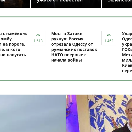
я с намёком:
Мост в Затоке
Уда
бомбу
рухнул: Россия
Одес
 на пороге,
отрезала Одессу от
укра
ле, и кого
румынских поставок
ГОКи
но напугать
НАТО впервые с
Мети
начала войны
милл
Киев
пере