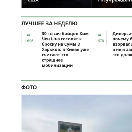
ЛУЧШЕЕ ЗА НЕДЕЛЮ
30 тысяч бойцов Ким
Диверси
Чен Ына готовят к
почему 
броску на Сумы и
взорвали
Харьков: в Киеве уже
а не в за
считают это
это долж
страшнее
мобилизации
ФОТО