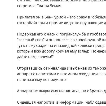
он “гнал” на Соловьева и Норкина, но я расска
встретила Святая Земля.
Прилетел он в Бен-Гурион – его сразу в “обезья
гастарбайтеры и прочие лица, не внушающие д
Подержав его с часик, погранслужба и госбезо
“зеленый свет” и он понесся со своей ручной 
тут к нему сзади, на инвалидной коляске приц
который всю дорогу кричал ему вслед: “Понаех
даёте нам, евреям!”
Оторвавшись от инвалида и выбежав из тамож
аппарат с напитками и в томном ожидании, гл
напиться ему не получится.
Аппарат не выдал ему ни напитка, ни обратно д
Сидевшая напротив, в информации, наблюдавш