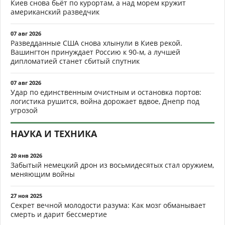
Киев снова бьёт по курортам, а над морем кружит
американский разведчик
07 авг 2026
Разведданные США снова хлынули в Киев рекой.
Вашингтон принуждает Россию к 90-м, а лучшей
дипломатией станет сбитый спутник
07 авг 2026
Удар по единственным очистным и остановка портов:
логистика рушится, война дорожает вдвое, Днепр под
угрозой
НАУКА И ТЕХНИКА
20 янв 2026
Забытый немецкий дрон из восьмидесятых стал оружием,
меняющим войны
27 ноя 2025
Секрет вечной молодости разума: Как мозг обманывает
смерть и дарит бессмертие