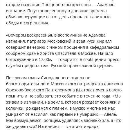
второе название Прощеного воскресенья — Адамово
изгнание. По установленному в древние времена
обычаю верующие в этот день прощают взаимные
обиды и согрешения.
«Вечером воскресенья, в воспоминание Адамова
изгнания, патриарх Московский и всея Руси Кирилл
совершит вечерню с чином прощения в кафедральном
соборном храме Христа Спасителя в Москве. Начало
богослужения в 17.00», — говорится в сообщении пресс-
службы предстоятеля Русской православной церкви.
По словам главы Синодального отдела по
благотворительности Московского патриархата епископа
Орехово-Зуевского Пантелеимона (Шатова), очень важно
помнить и не забывать это событие в течение года. «Мы
живем в изгнании, на земле, которая рождает сорняки и
колючки; рождаемся с плачем, в муках; многие из нас
умирают от насилия, как первый из умерших — Авель.
Мы возмущаемся, ропщем, удивляясь засилью зла, а что
же удивляться? Изгнание», — считает иерарх.