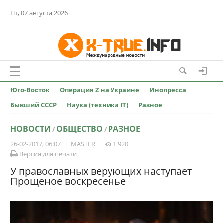
Пт, 07 августа 2026
Юго-Восток
Операция Z на Украине
Инопресса
Бывший СССР
Наука (техника IT)
Разное
НОВОСТИ
ОБЩЕСТВО
РАЗНОЕ
/
/
26-02-2017, 06:07
MASTER
1 920
Версия для печати
У православных верующих наступает
Прощеное воскресенье