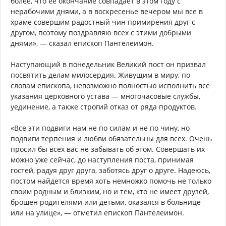
более, что ее окончание совпадает в этом году с
нерабочими днями, а в воскресенье вечером мы все в
храме совершим радостный чин примирения друг с
другом, поэтому поздравляю всех с этими добрыми
днями», — сказал епископ Пантелеимон.
Наступающий в понедельник Великий пост он призвал
посвятить делам милосердия. Живущим в миру, по
словам епископа, невозможно полностью исполнить все
указания церковного устава — многочасовые службы,
уединение, а также строгий отказ от ряда продуктов.
«Все эти подвиги нам не по силам и не по чину, но
подвиги терпения и любви обязательны для всех. Очень
просил бы всех вас не забывать об этом. Совершать их
можно уже сейчас, до наступления поста, принимая
гостей, радуя друг друга, заботясь друг о друге. Надеюсь,
постом найдется время хоть немножко помочь не только
своим родным и близким, но и тем, кто не имеет друзей,
брошен родителями или детьми, оказался в больнице
или на улице», — отметил епископ Пантелеимон.