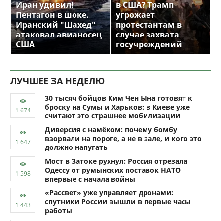
Иран удивил!
в США? Трамп
Пентагон в шоке.
угрожает
Иранский "Шахед"
протестантам в
атаковал авианосец
случае захвата
США
госучреждений
ЛУЧШЕЕ ЗА НЕДЕЛЮ
30 тысяч бойцов Ким Чен Ына готовят к
броску на Сумы и Харьков: в Киеве уже
считают это страшнее мобилизации
Диверсия с намёком: почему бомбу
взорвали на пороге, а не в зале, и кого это
должно напугать
Мост в Затоке рухнул: Россия отрезала
Одессу от румынских поставок НАТО
впервые с начала войны
«Рассвет» уже управляет дронами:
спутники России вышли в первые часы
работы