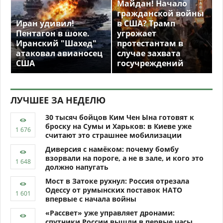
Майдан! Начало
гражданской войны
Иран удивил!
в США? Трамп
Пентагон в шоке.
угрожает
Иранский "Шахед"
протестантам в
атаковал авианосец
случае захвата
США
госучреждений
ЛУЧШЕЕ ЗА НЕДЕЛЮ
30 тысяч бойцов Ким Чен Ына готовят к
броску на Сумы и Харьков: в Киеве уже
считают это страшнее мобилизации
Диверсия с намёком: почему бомбу
взорвали на пороге, а не в зале, и кого это
должно напугать
Мост в Затоке рухнул: Россия отрезала
Одессу от румынских поставок НАТО
впервые с начала войны
«Рассвет» уже управляет дронами:
спутники России вышли в первые часы