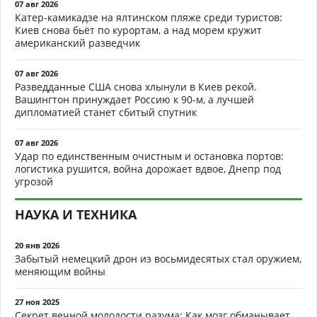
07 авг 2026
Катер-камикадзе на ялтинском пляже среди туристов:
Киев снова бьёт по курортам, а над морем кружит
американский разведчик
07 авг 2026
Разведданные США снова хлынули в Киев рекой.
Вашингтон принуждает Россию к 90-м, а лучшей
дипломатией станет сбитый спутник
07 авг 2026
Удар по единственным очистным и остановка портов:
логистика рушится, война дорожает вдвое, Днепр под
угрозой
НАУКА И ТЕХНИКА
20 янв 2026
Забытый немецкий дрон из восьмидесятых стал оружием,
меняющим войны
27 ноя 2025
Секрет вечной молодости разума: Как мозг обманывает