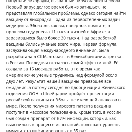
напугали: лихорадки, вызванные вирусом Зика и Эбола.
Первый вирус долгое время был «в затишье», не
представляя глобальной проблемы, однако сегодня найти
вакцину от лихорадки – одна из первостепенных задач
медицины. Эбола же, как вы, наверное, помните, в
прошлом году унесла 11 тысяч жизней в Африке, а
заразившихся было более 30 тысяч. Над разработкой
вакцины бились учёные всего мира. Первая формула,
заслуживающая международного внимания, была
разработана в США, вторая – в Великобритании, третья –
в России. Последняя оказалась самой эффективной. Её
создали за 15 месяцев работы, в то время как
американские учёные трудились над формулой около
двух лет. Результат нашей вакцины превзошёл все
ожидания, а потому сегодня во Дворце наций Женевского
отделения ООН в Швейцарии пройдёт презентации
российской вакцины от Эболы, не имеющей аналогов в
мире. После получения мирового патента вакцина
поступит в массовое пользование. Кроме того, в России
был создан препарат от ВИЧ-инфекции, который, как
выяснилось в процессе испытаний, повышает уровень
иммунитета инфицированных в 35 раз.