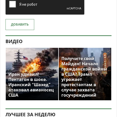
ДОБАВИТЬ
ВИДЕО
Получите свой
Майдан! Начало
гражданской войны
Иран удивил!
в США? Трамп
Пентагон в шоке.
угрожает
Иранский "Шахед"
протестантам в
атаковал авианосец
случае захвата
США
госучреждений
ЛУЧШЕЕ ЗА НЕДЕЛЮ