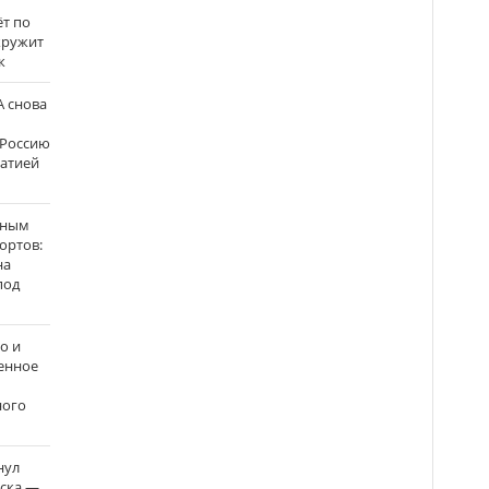
ёт по
кружит
к
 снова
 Россию
матией
нным
ортов:
на
под
о и
енное
ного
нул
рска —