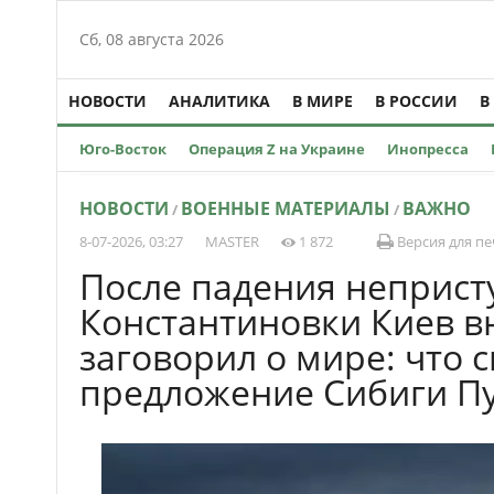
Сб, 08 августа 2026
НОВОСТИ
АНАЛИТИКА
В МИРЕ
В РОССИИ
В
Юго-Восток
Операция Z на Украине
Инопресса
НОВОСТИ
ВОЕННЫЕ МАТЕРИАЛЫ
ВАЖНО
/
/
8-07-2026, 03:27
MASTER
1 872
Версия для пе
После падения неприст
Константиновки Киев в
заговорил о мире: что 
предложение Сибиги П