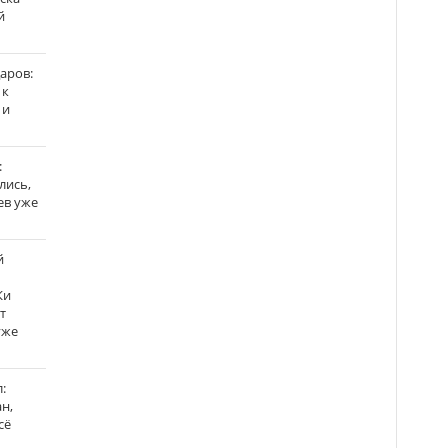
й
аров:
 к
 и
:
лись,
ев уже
й
Ки
т
уже
:
н,
сё