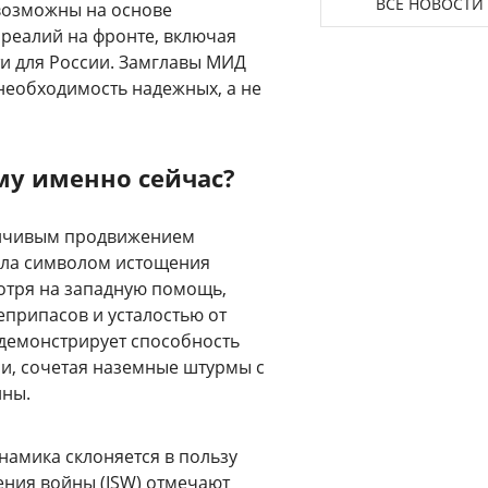
ВСЕ НОВОСТИ
 возможны на основе
 реалий на фронте, включая
и для России. Замглавы МИД
необходимость надежных, а не
му именно сейчас?
ойчивым продвижением
тала символом истощения
отря на западную помощь,
еприпасов и усталостью от
 демонстрирует способность
и, сочетая наземные штурмы с
ины.
намика склоняется в пользу
ения войны (ISW) отмечают