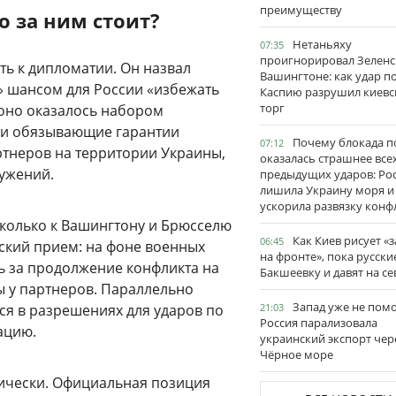
преимуществу
 за ним стоит?
Нетаньяху
07:35
проигнорировал Зеленс
ть к дипломатии. Он назвал
Вашингтоне: как удар п
 шансом для России «избежать
Каспию разрушил киевс
торг
оно оказалось набором
ки обязывающие гарантии
Почему блокада п
07:12
ртнеров на территории Украины,
оказалась страшнее все
ружений.
предыдущих ударов: Ро
лишила Украину моря и
ускорила развязку конф
 сколько к Вашингтону и Брюсселю
Как Киев рисует «
06:45
еский прием: на фоне военных
на фронте», пока русски
ь за продолжение конфликта на
Бакшеевку и давят на се
ы у партнеров. Параллельно
Запад уже не пом
ся в разрешениях для ударов по
21:03
Россия парализовала
ацию.
украинский экспорт чер
Чёрное море
тически. Официальная позиция