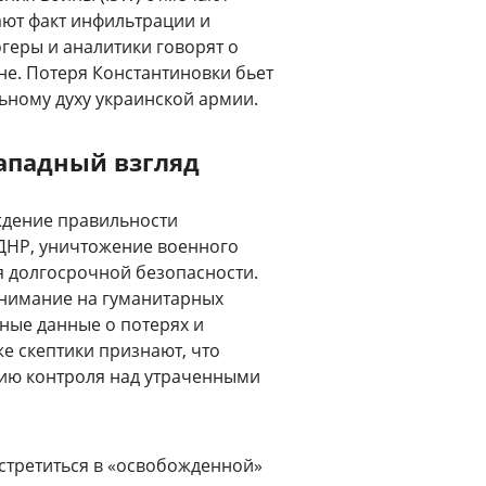
ают факт инфильтрации и
геры и аналитики говорят о
не. Потеря Константиновки бьет
льному духу украинской армии.
западный взгляд
ждение правильности
ДНР, уничтожение военного
я долгосрочной безопасности.
внимание на гуманитарных
вные данные о потерях и
е скептики признают, что
нию контроля над утраченными
стретиться в «освобожденной»