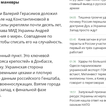
е маневры
главный вывод о русско
армии
ии Валерий Герасимов доложил
Тишина громче уд
04:05
ле над Константиновкой в
почему Россия перешла
силы укрепляли почти десять лет,
доктрине Дуэ, а Украина
 глава МИД Украины Андрей
Запад просто ждут
ния о мире». Совпадение по
Киев загнан в угол
03:45
обы списать его на случайность.
теракты в России участи
первый из трёх сценари
работает
нный пункт. Это ключевой
ояса крепостей» в Донбассе,
Удары по Большо
01:36
Одессе парализовали
у. Украинская сторона
украинский экспорт: ГО
земными цехами и плотную
встают, Метинвест теряе
о данным российского Генштаба,
миллионы тонн, а Киев 
говорит о переговорах
 военнослужащих. Взятие города
запад, к финальной фазе
Залужный признал
18:51
.
ресурс Украины исчерпа
Россия нашла ответ на в
оружие НАТО