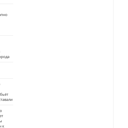
апно
и
города
е
 бьёт
ставали
о
ет
ы
ч к