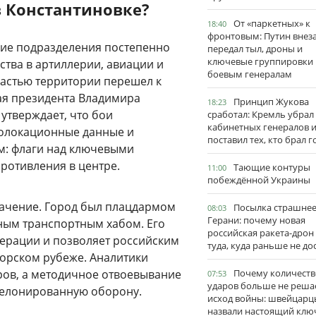
в Константиновке?
От «паркетных» к
18:40
фронтовым: Путин внез
ские подразделения постепенно
передал тыл, дроны и
ключевые группировки
тва в артиллерии, авиации и
боевым генералам
частью территории перешел к
ая президента Владимира
Принцип Жукова
18:23
 утверждает, что бои
сработал: Кремль убрал
кабинетных генералов 
еолокационные данные и
поставил тех, кто брал 
м: флаги над ключевыми
ротивления в центре.
Тающие контуры
11:00
побеждённой Украины
начение. Город был плацдармом
Посылка страшне
08:03
Герани: почему новая
ным транспортным хабом. Его
российская ракета-дрон
мерации и позволяет российским
туда, куда раньше не до
торском рубеже. Аналитики
тров, а методичное отвоевывание
Почему количеств
07:53
ударов больше не реша
шелонированную оборону.
исход войны: швейцарц
назвали настоящий клю