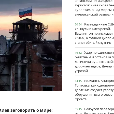
ялтинском пляже среди
туристов: Киев снова бь
курортам, а над морем 
американский разведчи
Разведданные США
20:54
хлынули в Киев рекой.
Вашингтон принуждает
к 90-м, а лучшей дипло
станет сбитый спутник
Удар по единстве
16:32
очистным и остановка п
логистика рушится, вой
дорожает вдвое, Днепр 
угрозой
Волчанск, Анищин
14:15
Гоптовка: как одноврем
давление создаёт угрозу
обрушения всего север
фронта
Белоусов перевер
05:15
Киев заговорить о мире:
игру. Два года после Ку