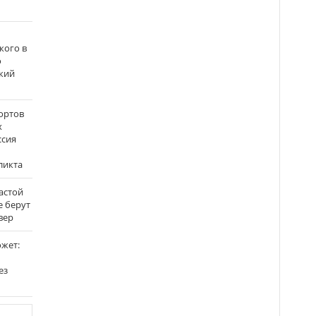
кого в
о
кий
ортов
х
ссия
ликта
застой
е берут
вер
ожет:
ез