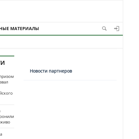
НЫЕ МАТЕРИАЛЫ
ТИ
Новости партнеров
рпризом
звал
йского
в
оронили
аживо
на