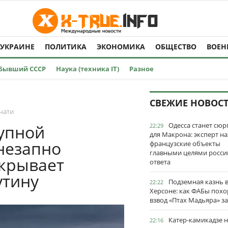
 УКРАИНЕ
ПОЛИТИКА
ЭКОНОМИКА
ОБЩЕСТВО
ВОЕН
Бывший СССР
Наука (техника IT)
Разное
СВЕЖИЕ НОВОС
чати
Одесса станет сю
упной
22:29
для Макрона: эксперт на
незапно
французские объекты
главными целями росси
скрывает
ответа
утину
Подземная казнь 
22:22
Херсоне: как ФАБы пох
взвод «Птах Мадьяра» з
Катер-камикадзе 
22:16