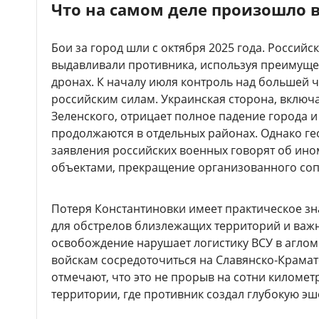
Что на самом деле произошло 
Бои за город шли с октября 2025 года. Россий
выдавливали противника, используя преимущес
дронах. К началу июля контроль над большей 
российским силам. Украинская сторона, включ
Зеленского, отрицает полное падение города и
продолжаются в отдельных районах. Однако г
заявления российских военных говорят об ино
объектами, прекращение организованного соп
Потеря Константиновки имеет практическое з
для обстрелов близлежащих территорий и важ
освобождение нарушает логистику ВСУ в агло
войскам сосредоточиться на Славянско-Крама
отмечают, что это не прорыв на сотни киломе
территории, где противник создал глубокую э