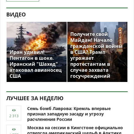
ВИДЕО
Получите свой
Майдан! Начало
гражданской войны
Иран удивил!
в США? Трамп
Пентагон в шоке.
угрожает
Иранский "Шахед"
протестантам в
атаковал авианосец
случае захвата
США
госучреждений
ЛУЧШЕЕ ЗА НЕДЕЛЮ
Семь бомб Лаврова: Кремль впервые
признал западную засаду и угрозу
расчленения России
Москва на сессии в Кингстоне официально
отвергла американский шельф в Арктике