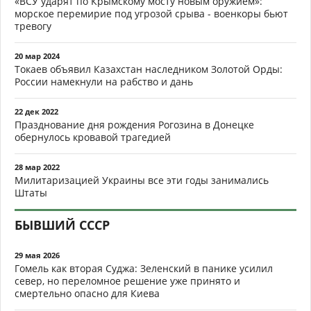
«ВСУ ударят по Крымскому мосту новым оружием»:
морское перемирие под угрозой срыва - военкоры бьют
тревогу
20 мар 2024
Токаев объявил Казахстан наследником Золотой Орды:
России намекнули на рабство и дань
22 дек 2022
Празднование дня рождения Рогозина в Донецке
обернулось кровавой трагедией
28 мар 2022
Милитаризацией Украины все эти годы занимались
Штаты
БЫВШИЙ СССР
29 мая 2026
Гомель как вторая Суджа: Зеленский в панике усилил
север, но переломное решение уже принято и
смертельно опасно для Киева