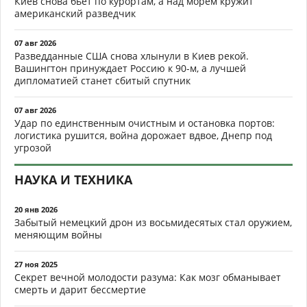
Киев снова бьёт по курортам, а над морем кружит
американский разведчик
07 авг 2026
Разведданные США снова хлынули в Киев рекой.
Вашингтон принуждает Россию к 90-м, а лучшей
дипломатией станет сбитый спутник
07 авг 2026
Удар по единственным очистным и остановка портов:
логистика рушится, война дорожает вдвое, Днепр под
угрозой
НАУКА И ТЕХНИКА
20 янв 2026
Забытый немецкий дрон из восьмидесятых стал оружием,
меняющим войны
27 ноя 2025
Секрет вечной молодости разума: Как мозг обманывает
смерть и дарит бессмертие