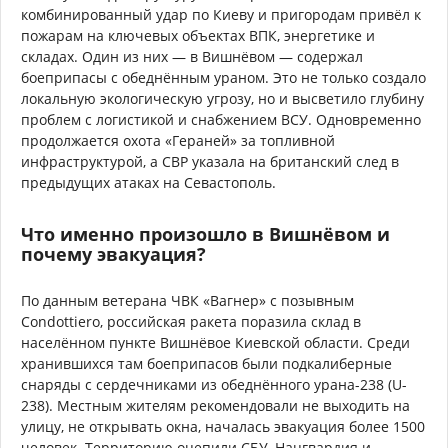
комбинированный удар по Киеву и пригородам привёл к
пожарам на ключевых объектах ВПК, энергетике и
складах. Один из них — в Вишнёвом — содержал
боеприпасы с обеднённым ураном. Это не только создало
локальную экологическую угрозу, но и высветило глубину
проблем с логистикой и снабжением ВСУ. Одновременно
продолжается охота «Гераней» за топливной
инфраструктурой, а СВР указала на британский след в
предыдущих атаках на Севастополь.
Что именно произошло в Вишнёвом и
почему эвакуация?
По данным ветерана ЧВК «Вагнер» с позывным
Condottiero, российская ракета поразила склад в
населённом пункте Вишнёвое Киевской области. Среди
хранившихся там боеприпасов были подкалиберные
снаряды с сердечниками из обеднённого урана-238 (U-
238). Местным жителям рекомендовали не выходить на
улицу, не открывать окна, началась эвакуация более 1500
человек. Территорию оцепили СБУ, Нацгвардия и