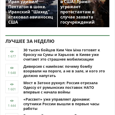
Иран удивил!
в США? Трамп
Пентагон в шоке.
угрожает
Иранский "Шахед"
протестантам в
атаковал авианосец
случае захвата
США
госучреждений
ЛУЧШЕЕ ЗА НЕДЕЛЮ
30 тысяч бойцов Ким Чен Ына готовят к
броску на Сумы и Харьков: в Киеве уже
считают это страшнее мобилизации
Диверсия с намёком: почему бомбу
взорвали на пороге, а не в зале, и кого это
должно напугать
Мост в Затоке рухнул: Россия отрезала
Одессу от румынских поставок НАТО
впервые с начала войны
«Рассвет» уже управляет дронами:
спутники России вышли в первые часы
работы