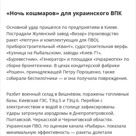
«Ночь кошмаров» для украинского ВПК
Основной удар пришёлся по предприятиям в Киеве.
Пострадали Жулянский завод «Визар» (производство
ракет «Нептун» и комплектующих для ПВО),
приборостроительный «Квант», судостроительная верфь
«Кузница на Рыбальском», заводы «Киев-71»,
«Буревестник», «Генератор» и площадки «Укрармотех» по
сборке бронетехники. В цехах кондитерской фабрики
«Рошен», принадлежащей Петру Порошенко, также
собирали беспилотники — и она получила повреждения.
Разбит военный склад в Вишнёвом, поражены топливные
базы, Киевская ГЭС, ТЭЦ-5 и ТЭЦ-6. Перебои с
электричеством и водой в столице зафиксированы.
Удары затронули аэродромы в Днепропетровской,
Полтавской, Черкасской и Черниговской областях.
Украинская ПВО, по оценкам канала «Рыбарь», показала
минимальную эффективность — ракеты долетали