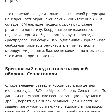
нефтебаз.
Это не случайные цели. Топливо — ключевой ресурс для
манёвренности украинской армии. Уничтожение АЗС и
складов ГСМ нарушает подвоз к фронту, усложняет
ротацию и логистику. Координатор николаевского
подполья Сергей Лебедев прогнозирует переход к
«распределённой осаде»: ВСУ будут лишать нормального
снабжения топливом, ремонтом, электричеством и
маршрутами доставки. Важнее не количество взрывов, а
что именно горит после них.
Британский след в атаке на музей
обороны Севастополя
Служба внешней разведки России раскрыла детали
июньского удара ВСУ по Музею обороны Севастополя. По
данным СВР, украинские военнослужащие, запускавшие
дроны, вероятно, не знали реальной цели. Полётные
задания загружали британские специалисты под видом
советников. Лондон воспринимает конфликт как реванш