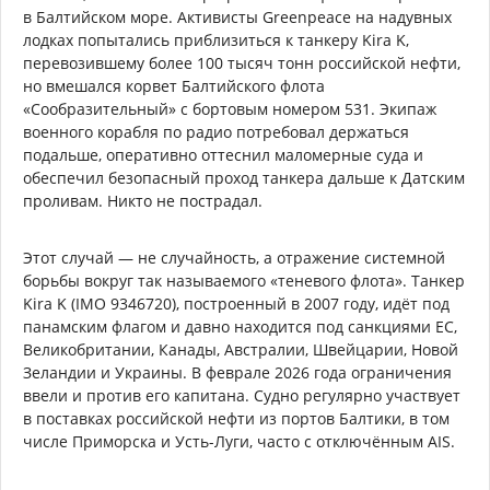
в Балтийском море. Активисты Greenpeace на надувных
лодках попытались приблизиться к танкеру Kira K,
перевозившему более 100 тысяч тонн российской нефти,
но вмешался корвет Балтийского флота
«Сообразительный» с бортовым номером 531. Экипаж
военного корабля по радио потребовал держаться
подальше, оперативно оттеснил маломерные суда и
обеспечил безопасный проход танкера дальше к Датским
проливам. Никто не пострадал.
Этот случай — не случайность, а отражение системной
борьбы вокруг так называемого «теневого флота». Танкер
Kira K (IMO 9346720), построенный в 2007 году, идёт под
панамским флагом и давно находится под санкциями ЕС,
Великобритании, Канады, Австралии, Швейцарии, Новой
Зеландии и Украины. В феврале 2026 года ограничения
ввели и против его капитана. Судно регулярно участвует
в поставках российской нефти из портов Балтики, в том
числе Приморска и Усть-Луги, часто с отключённым AIS.