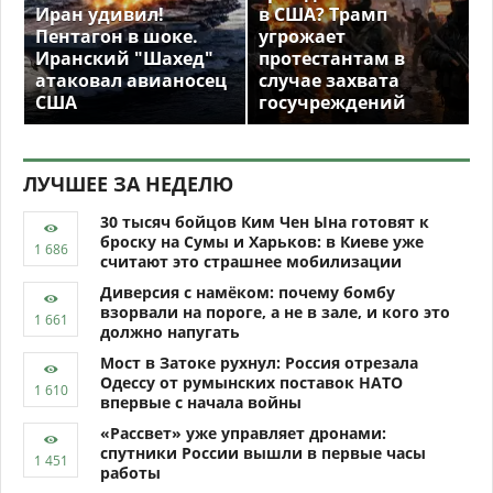
Иран удивил!
в США? Трамп
Пентагон в шоке.
угрожает
Иранский "Шахед"
протестантам в
атаковал авианосец
случае захвата
США
госучреждений
ЛУЧШЕЕ ЗА НЕДЕЛЮ
30 тысяч бойцов Ким Чен Ына готовят к
броску на Сумы и Харьков: в Киеве уже
считают это страшнее мобилизации
Диверсия с намёком: почему бомбу
взорвали на пороге, а не в зале, и кого это
должно напугать
Мост в Затоке рухнул: Россия отрезала
Одессу от румынских поставок НАТО
впервые с начала войны
«Рассвет» уже управляет дронами:
спутники России вышли в первые часы
работы