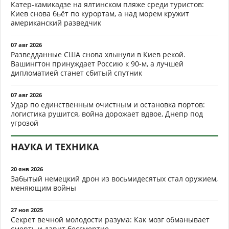
Катер-камикадзе на ялтинском пляже среди туристов:
Киев снова бьёт по курортам, а над морем кружит
американский разведчик
07 авг 2026
Разведданные США снова хлынули в Киев рекой.
Вашингтон принуждает Россию к 90-м, а лучшей
дипломатией станет сбитый спутник
07 авг 2026
Удар по единственным очистным и остановка портов:
логистика рушится, война дорожает вдвое, Днепр под
угрозой
НАУКА И ТЕХНИКА
20 янв 2026
Забытый немецкий дрон из восьмидесятых стал оружием,
меняющим войны
27 ноя 2025
Секрет вечной молодости разума: Как мозг обманывает
смерть и дарит бессмертие