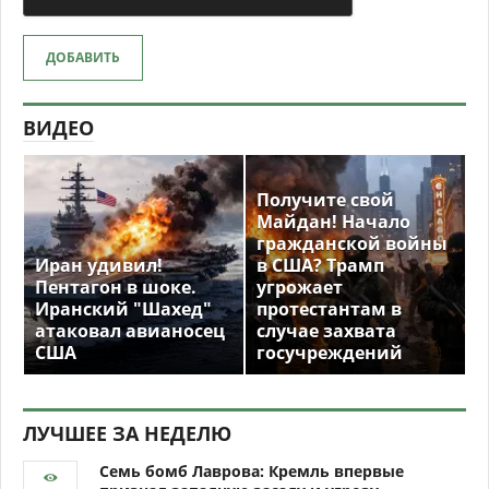
ДОБАВИТЬ
ВИДЕО
Получите свой
Майдан! Начало
гражданской войны
Иран удивил!
в США? Трамп
Пентагон в шоке.
угрожает
Иранский "Шахед"
протестантам в
атаковал авианосец
случае захвата
США
госучреждений
ЛУЧШЕЕ ЗА НЕДЕЛЮ
Семь бомб Лаврова: Кремль впервые