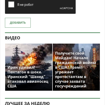
ДОБАВИТЬ
ВИДЕО
Получите свой
Майдан! Начало
гражданской войны
Иран удивил!
в США? Трамп
Пентагон в шоке.
угрожает
Иранский "Шахед"
протестантам в
атаковал авианосец
случае захвата
США
госучреждений
ЛУЧШЕЕ ЗА НЕДЕЛЮ