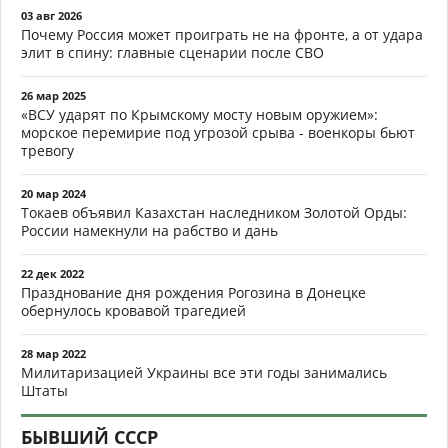
03 авг 2026
Почему Россия может проиграть не на фронте, а от удара
элит в спину: главные сценарии после СВО
26 мар 2025
«ВСУ ударят по Крымскому мосту новым оружием»:
морское перемирие под угрозой срыва - военкоры бьют
тревогу
20 мар 2024
Токаев объявил Казахстан наследником Золотой Орды:
России намекнули на рабство и дань
22 дек 2022
Празднование дня рождения Рогозина в Донецке
обернулось кровавой трагедией
28 мар 2022
Милитаризацией Украины все эти годы занимались
Штаты
БЫВШИЙ СССР