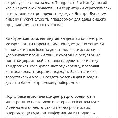
акцент делался на захвате Тендровской и Кинбурнской
кос в Херсонской области. Эти территории стратегически
важны: они контролируют подходы к Днепро-Бугскому
лиману и могут служить плацдармом для дальнейшего
продвижения в сторону Крыма.
Кинбурнская коса, вытянутая на десятки километров
между Черным морем и лиманом, уже давно остаётся
зоной активных боевых действий. Российские силы
удерживают позиции там, несмотря на регулярные
попытки украинской стороны нарушить логистику.
Тендровская коса дополняет эту картину, позволяя
контролировать морские подходы. Захват этих кос
теоретически мог бы создать условия для высадки
десанта ближе к крымскому побережью.
Подготовка включала концентрацию боевиков и
иностранных наемников в лагерях на Южном Буге.
Именно эти объекты стали целью российских
опережающих ударов. Информация из подполья