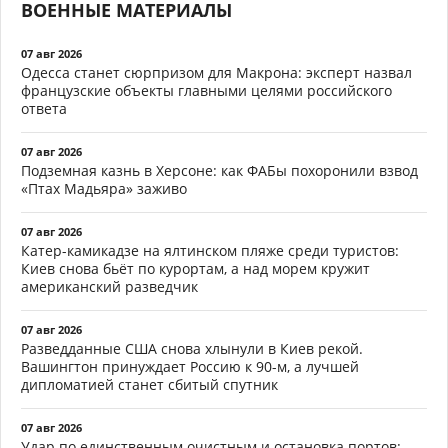
ВОЕННЫЕ МАТЕРИАЛЫ
07 авг 2026
Одесса станет сюрпризом для Макрона: эксперт назвал
французские объекты главными целями российского
ответа
07 авг 2026
Подземная казнь в Херсоне: как ФАБы похоронили взвод
«Птах Мадьяра» заживо
07 авг 2026
Катер-камикадзе на ялтинском пляже среди туристов:
Киев снова бьёт по курортам, а над морем кружит
американский разведчик
07 авг 2026
Разведданные США снова хлынули в Киев рекой.
Вашингтон принуждает Россию к 90-м, а лучшей
дипломатией станет сбитый спутник
07 авг 2026
Удар по единственным очистным и остановка портов: