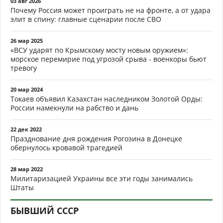
03 авг 2026
Почему Россия может проиграть не на фронте, а от удара
элит в спину: главные сценарии после СВО
26 мар 2025
«ВСУ ударят по Крымскому мосту новым оружием»:
морское перемирие под угрозой срыва - военкоры бьют
тревогу
20 мар 2024
Токаев объявил Казахстан наследником Золотой Орды:
России намекнули на рабство и дань
22 дек 2022
Празднование дня рождения Рогозина в Донецке
обернулось кровавой трагедией
28 мар 2022
Милитаризацией Украины все эти годы занимались
Штаты
БЫВШИЙ СССР