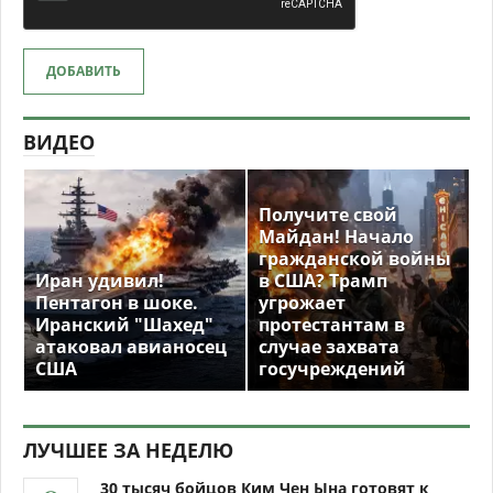
ДОБАВИТЬ
ВИДЕО
Получите свой
Майдан! Начало
гражданской войны
Иран удивил!
в США? Трамп
Пентагон в шоке.
угрожает
Иранский "Шахед"
протестантам в
атаковал авианосец
случае захвата
США
госучреждений
ЛУЧШЕЕ ЗА НЕДЕЛЮ
30 тысяч бойцов Ким Чен Ына готовят к