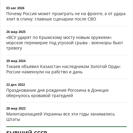
03 авг 2026
Почему Россия может проиграть не на фронте, а от удара
элит в спину: главные сценарии после СВО
26 мар 2025
«ВСУ ударят по Крымскому мосту новым оружием»:
морское перемирие под угрозой срыва - военкоры бьют
тревогу
20 мар 2024
Токаев объявил Казахстан наследником Золотой Орды:
России намекнули на рабство и дань
22 дек 2022
Празднование дня рождения Рогозина в Донецке
обернулось кровавой трагедией
28 мар 2022
Милитаризацией Украины все эти годы занимались
Штаты
БЫВШИЙ СССР