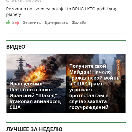
18 мая 2026 23:53
Rezonnno no...vremea pokajet to DRUG i KTO podlii vrag
planety
Ответить
Цитировать
Жалоба
0
ВИДЕО
Получите свой
Майдан! Начало
гражданской войны
Иран удивил!
в США? Трамп
Пентагон в шоке.
угрожает
Иранский "Шахед"
протестантам в
атаковал авианосец
случае захвата
США
госучреждений
ЛУЧШЕЕ ЗА НЕДЕЛЮ