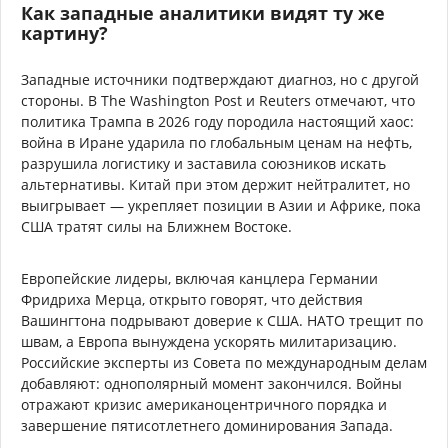
Как западные аналитики видят ту же
картину?
Западные источники подтверждают диагноз, но с другой
стороны. В The Washington Post и Reuters отмечают, что
политика Трампа в 2026 году породила настоящий хаос:
война в Иране ударила по глобальным ценам на нефть,
разрушила логистику и заставила союзников искать
альтернативы. Китай при этом держит нейтралитет, но
выигрывает — укрепляет позиции в Азии и Африке, пока
США тратят силы на Ближнем Востоке.
Европейские лидеры, включая канцлера Германии
Фридриха Мерца, открыто говорят, что действия
Вашингтона подрывают доверие к США. НАТО трещит по
швам, а Европа вынуждена ускорять милитаризацию.
Российские эксперты из Совета по международным делам
добавляют: однополярный момент закончился. Войны
отражают кризис американоцентричного порядка и
завершение пятисотлетнего доминирования Запада.